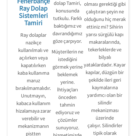
Fenerbahçe
dolap Tamiri,
olması gerektiği gibi
Ray Dolap
konusunda
çalıştıran şeyin ne
Sistemleri
tutkulu. Farklı
olduğunu hiç merak
Tamiri
baktığımız ve
ettiniz mi? Sihirin
davrandığımız
yarısı sürgülü kapı
Ray dolaplar
göze çarpıyor.
makaralarında,
nazikçe
tekerleklerde ve
kullanılmalı ve
Müşterilerin ne
bilyalı
açılırken veya
istediğini
yataklardadır. Kayar
kapatılırken
görmek yerine
kapılar, düzgün bir
kaba kullanıma
beklemek
şekilde ileri geri
maruz
yerine.
kaymalarına
bırakılmamalıdır.
İhtiyaçları
yardımcı olan bir
Unutmayın,
önceden
silindir
kabaca kullanım
tahmin
mekanizması
hizalamaya zarar
ediyoruz ve
üzerinde
verebilir ve
çözümler
çalışır. Silindirler
mekanizmanın
sunuyoruz.
tipik olarak
pistten
hizmetimizde