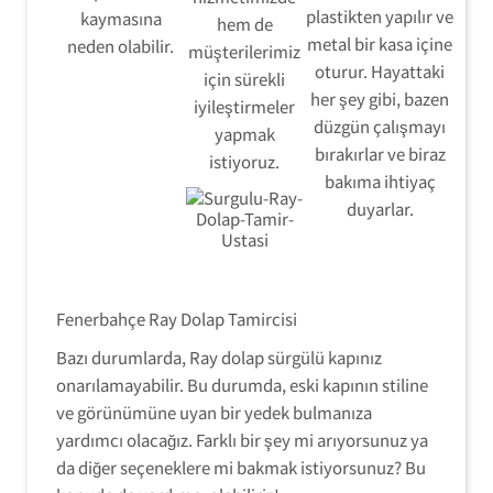
plastikten yapılır ve
kaymasına
hem de
metal bir kasa içine
neden olabilir.
müşterilerimiz
oturur. Hayattaki
için sürekli
her şey gibi, bazen
iyileştirmeler
düzgün çalışmayı
yapmak
bırakırlar ve biraz
istiyoruz.
bakıma ihtiyaç
duyarlar.
Fenerbahçe Ray Dolap Tamircisi
Bazı durumlarda, Ray dolap sürgülü kapınız
onarılamayabilir. Bu durumda, eski kapının stiline
ve görünümüne uyan bir yedek bulmanıza
Ray Dolap Tamir Montaj Servisi
yardımcı olacağız. Farklı bir şey mi arıyorsunuz ya
da diğer seçeneklere mi bakmak istiyorsunuz? Bu