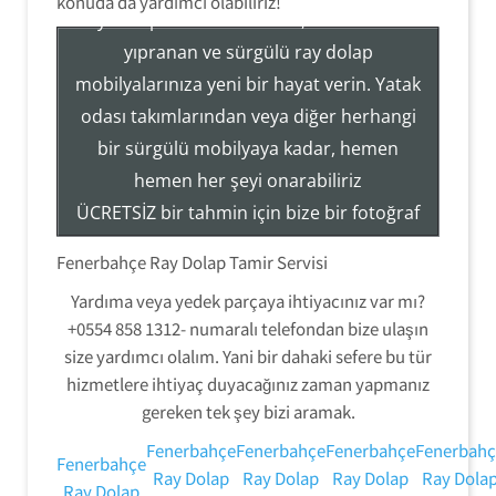
konuda da yardımcı olabiliriz!
Ray Dolap Sistemleri Tamir, Hizmetleri ile
yıpranan ve sürgülü ray dolap
mobilyalarınıza yeni bir hayat verin. Yatak
Tezcan Usta ((( 554 858 1312 )))
odası takımlarından veya diğer herhangi
Servisi
bir sürgülü mobilyaya kadar, hemen
Ray Dolap Mekanizma Sistemleri Tamir Montaj
hemen her şeyi onarabiliriz
ÜCRETSİZ bir tahmin için bize bir fotoğraf
gönderin veya hizmetlerimiz hakkında
Fenerbahçe Ray Dolap Tamir Servisi
daha fazla bilgi edinmek için (554) 858-
Yardıma veya yedek parçaya ihtiyacınız var mı?
1312 numaralı telefondan bizi arayın.
+0554 858 1312- numaralı telefondan bize ulaşın
size yardımcı olalım. Yani bir dahaki sefere bu tür
hizmetlere ihtiyaç duyacağınız zaman yapmanız
gereken tek şey bizi aramak.
Fenerbahçe
Fenerbahçe
Fenerbahçe
Fenerbahç
Fenerbahçe
Ray Dolap
Ray Dolap
Ray Dolap
Ray Dola
Ray Dolap