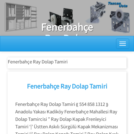
Ray Dolap Tamiri
Fenerbahçe
Ray Dolap
Toggl
Tamiri
Fenerbahçe Ray Dolap Tamiri
Fenerbahçe Ray Dolap Tamiri
Fenerbahçe Ray Dolap Tamiri ⸨ 554 858 1312 ⸩
Anadolu Yakası Kadiköy Fenerbahçe Mahallesi Ray
Dolap Tamircisi ” Ray Dolap Kapak Frenleyici
Tamiri ‘|’ Üstten Askılı Sürgülü Kapak Mekanizması
Tamiri ‘|’ Ray Dolap Kapağı Tamiri ” Ray Dolap Kırık