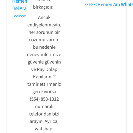
Hemen
<<<<< Hemen Ara What
birkaçıdır. .
Tel Ara
>>>>>
Ancak
endişelenmeyin,
her sorunun bir
çözümü vardır,
bu nedenle
deneyimlerimize
güvenle güvenin
ve Ray Dolap
Kapılarını ®
tamir ettirmeniz
gerekiyorsa
(554) 858-1312
numaralı
telefondan bizi
arayın. Ayrıca,
watshap,