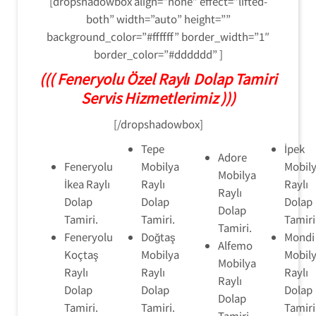
[dropshadowbox align=”none” effect=”lifted-
both” width=”auto” height=””
background_color=”#ffffff” border_width=”1″
border_color=”#dddddd” ]
((( Feneryolu Özel Raylı Dolap Tamiri
Servis Hizmetlerimiz )))
[/dropshadowbox]
Tepe
İpek
Adore
Feneryolu
Mobilya
Mobil
Mobilya
İkea Raylı
Raylı
Raylı
Raylı
Dolap
Dolap
Dolap
Dolap
Tamiri.
Tamiri.
Tamiri
Tamiri.
Feneryolu
Doğtaş
Mondi
Alfemo
Koçtaş
Mobilya
Mobil
Mobilya
Raylı
Raylı
Raylı
Raylı
Dolap
Dolap
Dolap
Dolap
Tamiri.
Tamiri.
Tamiri
Tamiri.