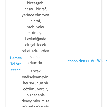
bir tezgah,
hasarlı bir raf,
yerinde olmayan
bir raf,
mobilyalar
eskimeye
başladığında
oluşabilecek
rahatsızlıklardan
sadece
Hemen
<<<<< Hemen Ara What
birkaçıdır. .
Tel Ara
>>>>>
Ancak
endişelenmeyin,
her sorunun bir
çözümü vardır,
bu nedenle
deneyimlerimize
güvenle güvenin