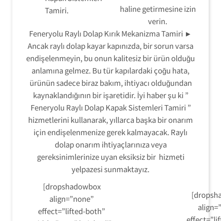
haline getirmesine izin
Tamiri.
verin.
Feneryolu Raylı Dolap Kırık Mekanizma Tamiri ►
Ancak raylı dolap kayar kapınızda, bir sorun varsa
endişelenmeyin, bu onun kalitesiz bir ürün olduğu
anlamına gelmez. Bu tür kapılardaki çoğu hata,
ürünün sadece biraz bakım, ihtiyacı olduğundan
kaynaklandığının bir işaretidir. İyi haber şu ki ”
Feneryolu Raylı Dolap Kapak Sistemleri Tamiri ”
hizmetlerini kullanarak, yıllarca başka bir onarım
için endişelenmenize gerek kalmayacak. Raylı
dolap onarım ihtiyaçlarınıza veya
gereksinimlerinize uyan eksiksiz bir hizmeti
yelpazesi sunmaktayız.
[dropshadowbox
[dropsh
align=”none”
align=
effect=”lifted-both”
effect=”li