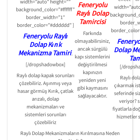
width=”auto” height=””
Feneryolu
width=”auto
background_color=”#ffffff”
Raylı Dolap
background_co
border_width=”1″
Tamircisi
border_w
border_color=”#dddddd” ]
border_color
Farkında
Feneryolu Raylı
Feneryo
olmayabilirsiniz,
Dolap Kırık
Dolap M
ancak sürgülü
Mekanizma Tamiri
.
kapı sistemlerini
Tam
[/dropshadowbox]
değiştirilmesi
[/dropsh
kapınızın
Raylı dolap kapak sorunları
Raylı dol
yeniden yeni
çözebiliriz. Aşınmış veya
çıkarmak ist
gibi kaymasını
hasar görmüş
Kırık, çatlak
seferinde s
sağlayacaktır.
arızalı,
dolap
veriyor? 
mekanizmaları ve
fiyatlarla d
sistemleri sorunları
hizmetler 
çözebiliriz
Raylı Dolap Mekanizmaların Kırılmasına Neden