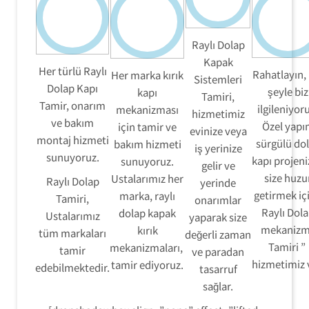
Raylı Dolap
Kapak
Her türlü Raylı
Rahatlayın,
Her marka kırık
Sistemleri
Dolap Kapı
şeyle biz
kapı
Tamiri,
Tamir, onarım
ilgileniyor
mekanizması
hizmetimiz
ve bakım
Özel yapı
için tamir ve
evinize veya
montaj hizmeti
sürgülü do
bakım hizmeti
iş yerinize
sunuyoruz.
kapı projen
sunuyoruz.
gelir ve
size huzu
Ustalarımız her
Raylı Dolap
yerinde
getirmek içi
marka, raylı
Tamiri,
onarımlar
Raylı Dol
dolap kapak
Ustalarımız
yaparak size
mekaniz
kırık
tüm markaları
değerli zaman
Tamiri ”
mekanizmaları,
tamir
ve paradan
hizmetimiz 
tamir ediyoruz.
edebilmektedir.
tasarruf
sağlar.