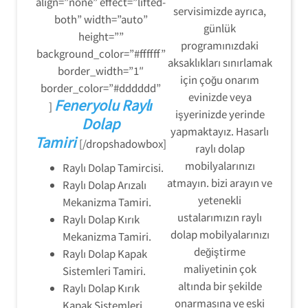
align=”none” effect=”lifted-
servisimizde ayrıca,
both” width=”auto”
günlük
height=””
programınızdaki
background_color=”#ffffff”
aksaklıkları sınırlamak
border_width=”1″
için çoğu onarım
border_color=”#dddddd”
evinizde veya
Feneryolu Raylı
]
işyerinizde yerinde
Dolap
yapmaktayız. Hasarlı
Tamiri
[/dropshadowbox]
raylı dolap
mobilyalarınızı
Raylı Dolap Tamircisi.
atmayın. bizi arayın ve
Raylı Dolap Arızalı
yetenekli
Mekanizma Tamiri.
ustalarımızın raylı
Raylı Dolap Kırık
dolap mobilyalarınızı
Mekanizma Tamiri.
değiştirme
Raylı Dolap Kapak
maliyetinin çok
Sistemleri Tamiri.
altında bir şekilde
Raylı Dolap Kırık
onarmasına ve eski
Kapak Sistemleri