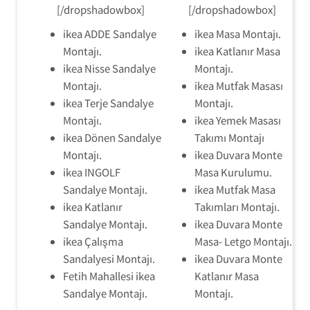
[/dropshadowbox]
[/dropshadowbox]
ikea ADDE Sandalye
ikea Masa Montajı.
Montajı.
ikea Katlanır Masa
ikea Nisse Sandalye
Montajı.
Montajı.
ikea Mutfak Masası
ikea Terje Sandalye
Montajı.
Montajı.
ikea Yemek Masası
ikea Dönen Sandalye
Takımı Montajı
Montajı.
ikea Duvara Monte
ikea INGOLF
Masa Kurulumu.
Sandalye Montajı.
ikea Mutfak Masa
ikea Katlanır
Takımları Montajı.
Sandalye Montajı.
ikea Duvara Monte
ikea Çalışma
Masa- Letgo Montajı.
Sandalyesi Montajı.
ikea Duvara Monte
Fetih Mahallesi ikea
Katlanır Masa
Sandalye Montajı.
Montajı.