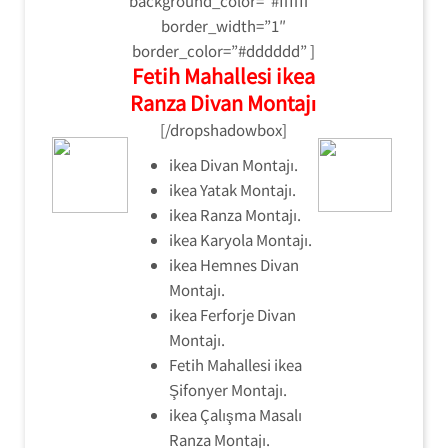
background_color=”#ffffff”
border_width=”1″
border_color=”#dddddd” ]
Fetih Mahallesi ikea
Ranza Divan Montajı
[/dropshadowbox]
ikea Divan Montajı.
ikea Yatak Montajı.
ikea Ranza Montajı.
ikea Karyola Montajı.
ikea Hemnes Divan
Montajı.
ikea Ferforje Divan
Montajı.
Fetih Mahallesi ikea
Şifonyer Montajı.
ikea Çalışma Masalı
Ranza Montajı.