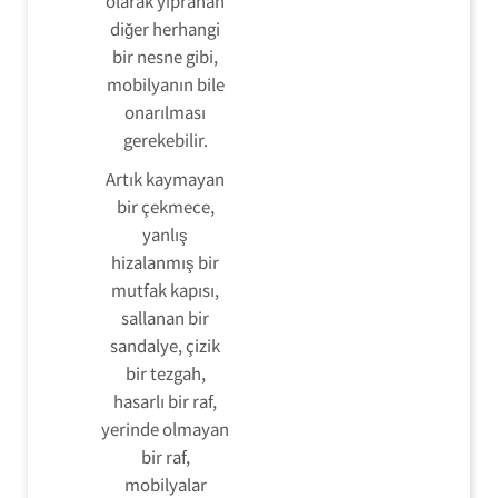
olarak yıpranan
diğer herhangi
bir nesne gibi,
mobilyanın bile
onarılması
gerekebilir.
Artık kaymayan
bir çekmece,
yanlış
hizalanmış bir
mutfak kapısı,
sallanan bir
sandalye, çizik
bir tezgah,
hasarlı bir raf,
yerinde olmayan
bir raf,
mobilyalar