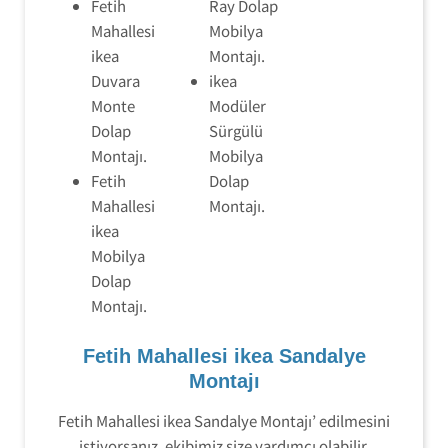
Fetih
Ray Dolap
Mahallesi
Mobilya
ikea
Montajı.
Duvara
ikea
Monte
Modüler
Dolap
Sürgülü
Montajı.
Mobilya
Fetih
Dolap
Mahallesi
Montajı.
ikea
Mobilya
Dolap
Montajı.
Fetih Mahallesi ikea Sandalye
Montajı
Fetih Mahallesi ikea Sandalye Montajı’ edilmesini
istiyorsanız, ekibimiz size yardımcı olabilir.