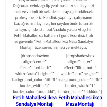
Doğrudan evinize gelip yeni masanızı sandalyenizi
hızlı ve verimli bir şekilde bir araya getirebilecek
profesyonelleriz. Kendiniz yapmaya çalışmanın
baş ağrısını atlayın ve, her şeyden önde tutan bir
anlayış içinde istanbul Anadolu yakası Ataşehir
Fetih Mahallesi da haftanın 7 günü kesintisiz hızlı
ve güvenilir ” Fetih Mahallesi ikea Masa Sandalye
Montajı” özel servis hizmeti vermekteyiz.
[dropshadowbox
[dropshadowbox
align=”center”
align=”center”
effect=”lifted-both”
effect=”lifted-both”
width=”auto” height=””
width=”auto” height=””
background_color=”#ffffff”
background_color=”#ffffff”
border_width=”1″
border_width=”1″
border_color=”#dddddd” ]
border_color=”#dddddd” ]
Fetih Mahallesi ikea
Fetih Mahallesi ikea
Sandalye Montajı
Masa Montajı