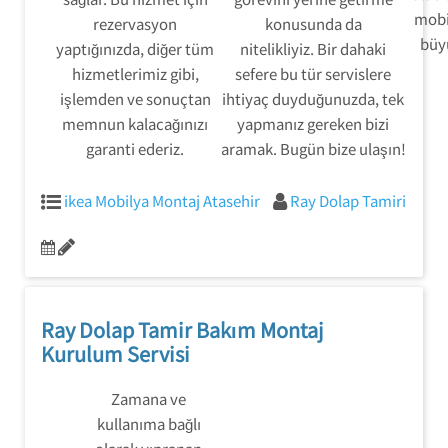
mobil
rezervasyon
konusunda da
büyü
yaptığınızda, diğer tüm
nitelikliyiz. Bir dahaki
hizmetlerimiz gibi,
sefere bu tür servislere
işlemden ve sonuçtan
ihtiyaç duyduğunuzda, tek
memnun kalacağınızı
yapmanız gereken bizi
garanti ederiz.
aramak. Bugün bize ulaşın!
ikea Mobilya Montaj Atasehir
Ray Dolap Tamiri
Ray Dolap Tamir Bakım Montaj
Kurulum Servisi
Zamana ve
kullanıma bağlı