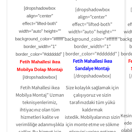
[dropshadowbox
[dropshadowbox
align=”center”
align=”center”
effect=”lifted-both”
effect=”lifted-both”
ef
width=”auto” height=””
wid
width=”auto” height=””
background_color=”#ffffff”
backg
background_color=”#ffffff”
border_width=”1″
b
border_width=”1″
border_color=”#dddddd” ]
borde
border_color=”#dddddd” ]
Fetih Mahallesi ikea
Fe
Fetih Mahallesi ikea
Sandalye Montajı
Mobilya Dolap Montajı
[/dropshadowbox]
[
[/dropshadowbox]
Fetih Mahallesi ikea
Size kolaylık sağlamak için
Mobilya Montaj” Uzman
çalışıyoruz ve sizin
teknisyenlerimiz,
tarafınızdaki tüm yükü
ihtiyacınız olan tüm
kaldırmak
Kesinl
hizmetleri kalite ve
istedik. Mobilyalarınızı sizin
ede
verimliliğe adanmışlıkla
için monte etme ve sökme
olabi
sağlar. Bu hizmet için
görevini yerine getirme