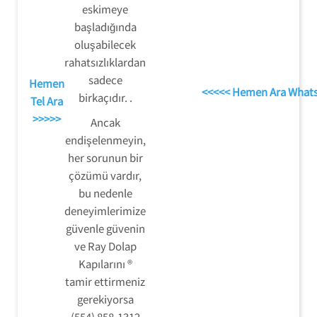
eskimeye
başladığında
oluşabilecek
rahatsızlıklardan
sadece
Hemen
<<<<< Hemen Ara What
birkaçıdır. .
Tel Ara
>>>>>
Ancak
endişelenmeyin,
her sorunun bir
çözümü vardır,
bu nedenle
deneyimlerimize
güvenle güvenin
ve Ray Dolap
Kapılarını ®
tamir ettirmeniz
gerekiyorsa
(554) 858-1312