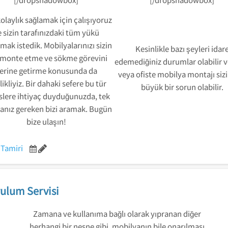
kolaylık sağlamak için çalışıyoruz
 sizin tarafınızdaki tüm yükü
mak istedik. Mobilyalarınızı sizin
Kesinlikle bazı şeyleri idar
 monte etme ve sökme görevini
edemediğiniz durumlar olabilir 
erine getirme konusunda da
veya ofiste mobilya montajı sizi
likliyiz. Bir dahaki sefere bu tür
büyük bir sorun olabilir.
slere ihtiyaç duyduğunuzda, tek
nız gereken bizi aramak. Bugün
bize ulaşın!
 Tamiri
ulum Servisi
Zamana ve kullanıma bağlı olarak yıpranan diğer
herhangi bir nesne gibi, mobilyanın bile onarılması