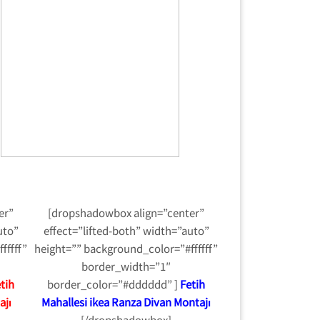
er”
[dropshadowbox align=”center”
uto”
effect=”lifted-both” width=”auto”
fffff”
height=”” background_color=”#ffffff”
border_width=”1″
tih
border_color=”#dddddd” ]
Fetih
ajı
Mahallesi ikea Ranza Divan Montajı
[/dropshadowbox]