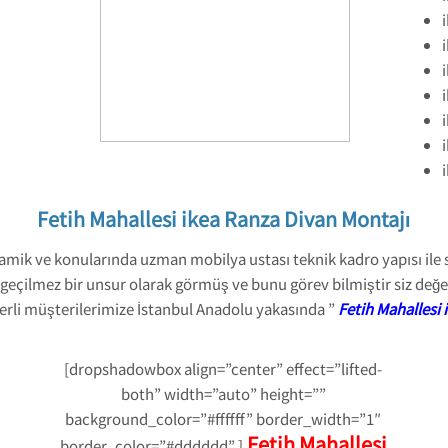
Fetih Mahallesi ikea Ranza Divan Montajı
amik ve konularında uzman mobilya ustası teknik kadro yapısı ile s
eçilmez bir unsur olarak görmüş ve bunu görev bilmiştir siz değerl
erli müşterilerimize İstanbul Anadolu yakasında ”
Fetih Mahallesi
[dropshadowbox align=”center” effect=”lifted-
both” width=”auto” height=””
background_color=”#ffffff” border_width=”1″
Fetih Mahallesi
border_color=”#dddddd” ]