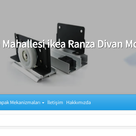
 Mahallesi ikea Ranza Divan M
apak Mekanizmaları
İletişim
Hakkımızda