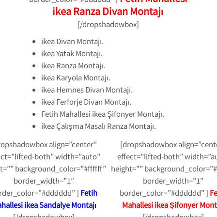
ikea Ranza Divan Montajı
[/dropshadowbox]
ikea Divan Montajı.
ikea Yatak Montajı.
ikea Ranza Montajı.
ikea Karyola Montajı.
ikea Hemnes Divan Montajı.
ikea Ferforje Divan Montajı.
Fetih Mahallesi ikea Şifonyer Montajı.
ikea Çalışma Masalı Ranza Montajı.
ropshadowbox align=”center”
[dropshadowbox align=”cent
ect=”lifted-both” width=”auto”
effect=”lifted-both” width=”a
t=”” background_color=”#ffffff”
height=”” background_color=”#f
border_width=”1″
border_width=”1″
rder_color=”#dddddd” ]
Fetih
border_color=”#dddddd” ]
Fe
hallesi ikea Sandalye Montajı
Mahallesi ikea Şifonyer Mont
[/dropshadowbox]
[/dropshadowbox]