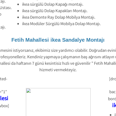
ajı.
ikea sürgülü Dolap Kapağı montajı.
Ustası.
ikea sürgülü Dolap Kapakları Montajı.
p
ikea Demonte Ray Dolap Mobilya Montajı.
ikea Modüler Sürgülü Mobilya Dolap Montajı.
ajı.
Fetih Mahallesi ikea Sandalye Montajı
mesini istiyorsanız, ekibimiz size yardımcı olabilir. Doğrudan evini
 profesyonelleriz. Kendiniz yapmaya çalışmanın baş ağrısını atlayın 
llesi da haftanın 7 günü kesintisiz hızlı ve güvenilir ” Fetih Mahal
hizmeti vermekteyiz.
ted-
[dr
=”1″
bac
lesi
bord
i
wbox]