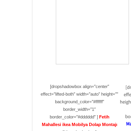
[dropshadowbox align=”center”
[d
eff
effect=”lifted-both” width=”auto” height=””
heigh
background_color=”#ffffff”
border_width=”1″
bo
border_color=”#dddddd” ]
Fetih
Ma
Mahallesi ikea Mobilya Dolap Montajı