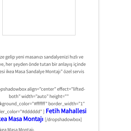
ze gelip yeni masanızı sandalyenizi hızlı ve
ve, her şeyden önde tutan bir anlayış içinde
lesi ikea Masa Sandalye Montajı” özel servis
opshadowbox align=”center” effect=”lifted-
both” width=”auto” height=””
kground_color=”#ffffff” border_width=”1″
Fetih Mahallesi
er_color=”#dddddd” ]
kea Masa Montajı
[/dropshadowbox]
ikea Masa Montajı.