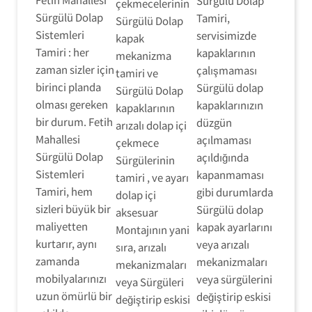
Sürgülü Dolap
çekmecelerinin
Sürgülü Dolap
Tamiri,
Sürgülü Dolap
Sistemleri
servisimizde
kapak
Tamiri : her
kapaklarının
mekanizma
zaman sizler için
çalışmaması
tamiri ve
birinci planda
Sürgülü dolap
Sürgülü Dolap
olması gereken
kapaklarınızın
kapaklarının
bir durum. Fetih
düzgün
arızalı dolap içi
Mahallesi
açılmaması
çekmece
Sürgülü Dolap
açıldığında
Sürgülerinin
Sistemleri
kapanmaması
tamiri , ve ayarı
Tamiri, hem
gibi durumlarda
dolap içi
sizleri büyük bir
Sürgülü dolap
aksesuar
maliyetten
kapak ayarlarını
Montajının yani
kurtarır, aynı
veya arızalı
sıra, arızalı
zamanda
mekanizmaları
mekanizmaları
mobilyalarınızı
veya sürgülerini
veya Sürgüleri
uzun ömürlü bir
değiştirip eskisi
değiştirip eskisi