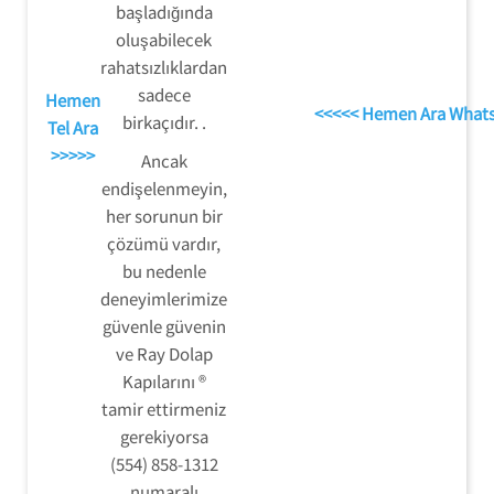
başladığında
oluşabilecek
rahatsızlıklardan
sadece
Hemen
<<<<< Hemen Ara What
birkaçıdır. .
Tel Ara
>>>>>
Ancak
endişelenmeyin,
her sorunun bir
çözümü vardır,
bu nedenle
deneyimlerimize
güvenle güvenin
ve Ray Dolap
Kapılarını ®
tamir ettirmeniz
gerekiyorsa
(554) 858-1312
numaralı