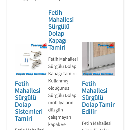
Fetih
Mahallesi
Sürgülü
Dolap
Kapagı
Tamiri
Fetih Mahallesi
Sürgülü Dolap
Kapagı Tamiri :
Kullanmış
Fetih
Fetih
olduğunuz
Mahallesi
Mahallesi
Sürgülü Dolap
Sürgülü
Sürgülü
mobilyaların
Dolap
Dolap Tamir
düzgün
Sistemleri
Edilir
çalışmayan
Tamiri
Fetih Mahallesi
kapak ve
Fetih Mahallesi