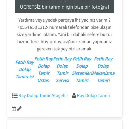
ÜCRETSİZ bir tahmin için bize bir fotoğraf
gönderin veya hizmetlerimiz hakkında
Yardıma veya yedek parçaya ihtiyacınız var mı?
daha fazla bilgi edinmek için (554) 858-
+0554 858 1312- numaralı telefondan bize ulaşın
1312 numaralı telefondan bizi arayın.
size yardımcı olalım. Yani bir dahaki sefere bu tür
hizmetlere ihtiyaç duyacağınız zaman yapmanız
gereken tek şey bizi aramak.
Fetih Ray
Fetih Ray
Fetih Ray
Fetih Ray
Fetih Ray
Dolap
Dolap
Dolap
Dolap
Dolap
Tamir
Tamir
Sistemleri
Mekanizma
Tamircisi
Ustası
Servisi
Tamiri
Tamiri
Ray Dolap Tamir Ataşehir
Ray Dolap Tamiri