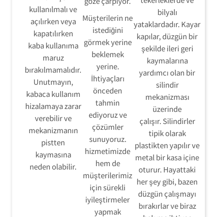
göze çarpıyor.
kullanılmalı ve
bilyalı
Müşterilerin ne
açılırken veya
yataklardadır. Kayar
istediğini
kapatılırken
kapılar, düzgün bir
görmek yerine
kaba kullanıma
şekilde ileri geri
beklemek
maruz
kaymalarına
yerine.
bırakılmamalıdır.
yardımcı olan bir
İhtiyaçları
Unutmayın,
silindir
önceden
kabaca kullanım
mekanizması
tahmin
hizalamaya zarar
üzerinde
ediyoruz ve
verebilir ve
çalışır. Silindirler
çözümler
mekanizmanın
tipik olarak
sunuyoruz.
pistten
plastikten yapılır ve
hizmetimizde
kaymasına
metal bir kasa içine
hem de
neden olabilir.
oturur. Hayattaki
müşterilerimiz
her şey gibi, bazen
için sürekli
düzgün çalışmayı
iyileştirmeler
bırakırlar ve biraz
yapmak