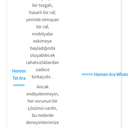
bir tezgah,
hasarlı bir raf,
yerinde olmayan
bir raf,
mobilyalar
eskimeye
başladığında
oluşabilecek
rahatsızlıklardan
sadece
Hemen
<<<<< Hemen Ara What
birkaçıdır. .
Tel Ara
>>>>>
Ancak
endişelenmeyin,
her sorunun bir
çözümü vardır,
bu nedenle
deneyimlerimize