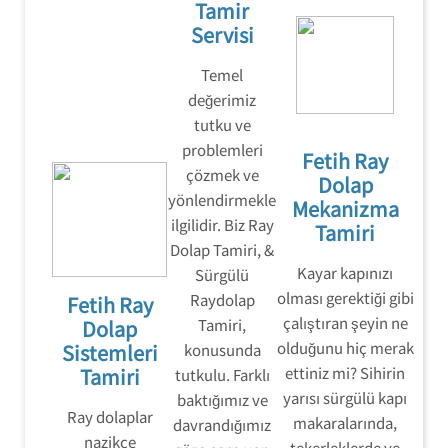
Tamir
Servisi
Temel
değerimiz
tutku ve
problemleri
Fetih Ray
çözmek ve
Dolap
yönlendirmekle
Mekanizma
ilgilidir. Biz Ray
Tamiri
Dolap Tamiri, &
Kayar kapınızı
Sürgülü
olması gerektiği gibi
Raydolap
Fetih Ray
çalıştıran şeyin ne
Dolap
Tamiri,
olduğunu hiç merak
Sistemleri
konusunda
Tamiri
ettiniz mi? Sihirin
tutkulu. Farklı
yarısı sürgülü kapı
baktığımız ve
Ray dolaplar
makaralarında,
davrandığımız
nazikçe
tekerleklerde ve