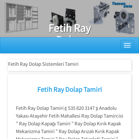
Ray Dolap Tamiri
Fetih Ray
Dolap
Toggl
Sistemleri
Tamiri
Fetih Ray Dolap Sistemleri Tamiri
Fetih Ray Dolap Tamiri
Fetih Ray Dolap Tamiri ⸨ 535 820 3147 ⸩ Anadolu
Yakası Ataşehir Fetih Mahallesi Ray Dolap Tamircisi
” Ray Dolap Kapağı Tamiri ” Ray Dolap Kırık Kapak
Mekanizma Tamiri ” Ray Dolap Arızalı Kırık Kapak
Mekanizma Tamiri ” Ray Dolap Tekerleği Tamiri ”