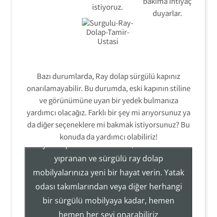
bakıma ihtiyaç
istiyoruz.
duyarlar.
Bazı durumlarda, Ray dolap sürgülü kapınız
onarılamayabilir. Bu durumda, eski kapının stiline
ve görünümüne uyan bir yedek bulmanıza
Ray Dolap Tamir Montaj Servisi
yardımcı olacağız. Farklı bir şey mi arıyorsunuz ya
da diğer seçeneklere mi bakmak istiyorsunuz? Bu
konuda da yardımcı olabiliriz!
Ray Dolap Sistemleri Tamir, Hizmetleri ile
yıpranan ve sürgülü ray dolap
mobilyalarınıza yeni bir hayat verin. Yatak
Tezcan Usta ((( 554 858 1312 )))
odası takımlarından veya diğer herhangi
Servisi
bir sürgülü mobilyaya kadar, hemen
Ray Dolap Mekanizma Sistemleri Tamir Montaj
hemen her şeyi onarabiliriz