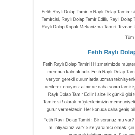
Fetih Raylı Dolap Tamiri » Raylı Dolap Tamircis
Tamircisi, Raylı Dolap Tamir Edilir, Raylı Dolap
Raylı Dolap Kapak Mekanizma Tamiri. Tezcan 
Tüm 
Fetih Raylı Dola
Fetih Raylı Dolap Tamiri ! Hizmetimizde müşte
memnun kalmaktadır. Fetih Raylı Dolap Tamiri
veriyor, gerekli durumlarda uzman teknisyenle
verilerek onayınız alınır ve daha sonra tamir 
Raylı Dolap Tamir Edilir ! size ilk günkü gibi 
Tamircisi ! olarak müşterilerimizin memnuniyeti
gurur vermektedir. Her konuda daha geniş bilgi
Fetih Raylı Dolap Tamiri ; Bir sorunuz mu var? 
mi ihtiyacınız var? Size yardımcı olmak için
numaralı telefonu arayın. Size nası