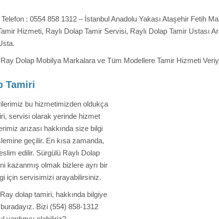
i Telefon : 0554 858 1312 – İstanbul Anadolu Yakası Ataşehir Fetih Ma
 Tamir Hizmeti, Raylı Dolap Tamir Servisi, Raylı Dolap Tamir Ustası A
Usta.
Ray Dolap Mobilya Markalara ve Tüm Modellere Tamir Hizmeti Veriy
p Tamiri
rilerimiz bu hizmetimizden oldukça
, servisi olarak yerinde hizmet
rimiz arızası hakkında size bilgi
işlemine geçilir. En kısa zamanda,
teslim edilir. Sürgülü Raylı Dolap
ni kazanmış olmak bizlere ayrı bir
 için servisimizi arayabilirsiniz.
Ray dolap tamiri, hakkında bilgiye
 buradayız. Bizi (554) 858-1312
l yardımcı olabiliriz?