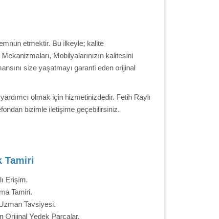
emnun etmektir. Bu ilkeyle; kalite
 Mekanizmaları, Mobilyalarınızın kalitesini
ansını size yaşatmayı garanti eden orijinal
ardımcı olmak için hizmetinizdedir. Fetih Raylı
ondan bizimle iletişime geçebilirsiniz.
k Tamiri
ı Erişim.
ma Tamiri.
 Uzman Tavsiyesi.
n Orijinal Yedek Parçalar.