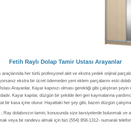
Fetih Raylı Dolap Tamir Ustası Arayanlar
araçlarında her türlü profesyonel alet ve ekstra yedek orijinal parçal
rsanız ekstra bir ücret ödemeden yeni eklem parçalarını eski dolabınız
Ustası Arayanlar, Kayar kapınızı olması gerektiği gibi çalıştıran şeyin
dadır. Kayar kapılar, düzgün bir şekilde ileri geri kaymalarına yardımc
metal bir kasa içine oturur. Hayattaki her şey gibi, bazen düzgün çalışm
r ; Ray dolabınızın tamiri, konusunda size tavsiyelerde bulunmak ve 
lmak veya bir randevu almak için bizi (554) 858-1312- numaralı telefond