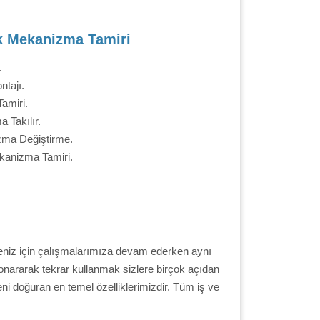
k Mekanizma Tamiri
.
ntajı.
Tamiri.
 Takılır.
zma Değiştirme.
kanizma Tamiri.
meniz için çalışmalarımıza devam ederken aynı
onararak tekrar kullanmak sizlere birçok açıdan
eni doğuran en temel özelliklerimizdir. Tüm iş ve