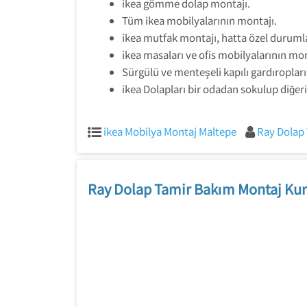
ikea gömme dolap montajı.
Tüm ikea mobilyalarının montajı.
ikea mutfak montajı, hatta özel duruml
ikea masaları ve ofis mobilyalarının mon
Sürgülü ve menteşeli kapılı gardıroplar
ikea Dolapları bir odadan sokulup diğer
ikea Mobilya Montaj Maltepe
Ray Dolap 
Ray Dolap Tamir Bakım Montaj Kur