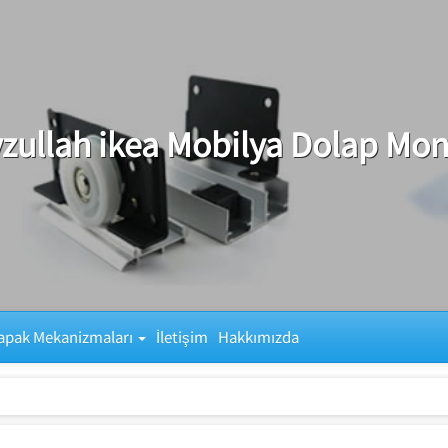
zullah ikea Mobilya Dolap Mon
apak Mekanizmaları
İletişim
Hakkımızda