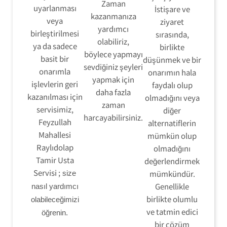
Zaman
uyarlanması
İstişare ve
kazanmanıza
veya
ziyaret
yardımcı
birleştirilmesi
sırasında,
olabiliriz,
ya da sadece
birlikte
böylece yapmayı
basit bir
düşünmek ve bir
sevdiğiniz şeyleri
onarımla
onarımın hala
yapmak için
işlevlerin geri
faydalı olup
daha fazla
kazanılması için
olmadığını veya
zaman
servisimiz,
diğer
harcayabilirsiniz.
Feyzullah
alternatiflerin
Mahallesi
mümkün olup
Raylıdolap
olmadığını
Tamir Usta
değerlendirmek
Servisi ;
mümkündür.
size
Genellikle
nasıl yardımcı
birlikte olumlu
olabileceğimizi
ve tatmin edici
öğrenin.
bir çözüm