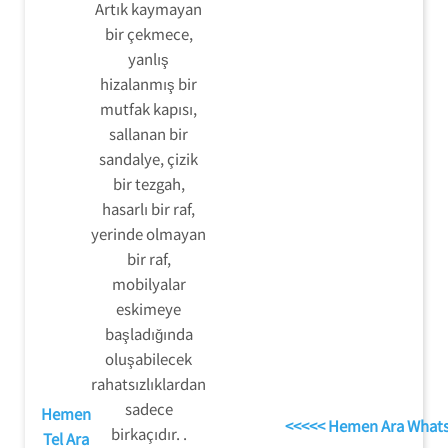
Artık kaymayan
bir çekmece,
yanlış
hizalanmış bir
mutfak kapısı,
sallanan bir
sandalye, çizik
bir tezgah,
hasarlı bir raf,
yerinde olmayan
bir raf,
mobilyalar
eskimeye
başladığında
oluşabilecek
rahatsızlıklardan
sadece
Hemen
<<<<< Hemen Ara What
birkaçıdır. .
Tel Ara