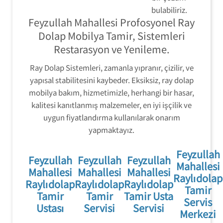
bulabiliriz.
Feyzullah Mahallesi Profosyonel Ray
Dolap Mobilya Tamir, Sistemleri
Restarasyon ve Yenileme.
Ray Dolap Sistemleri, zamanla yıpranır, çizilir, ve
yapısal stabilitesini kaybeder. Eksiksiz, ray dolap
mobilya bakım, hizmetimizle, herhangi bir hasar,
kalitesi kanıtlanmış malzemeler, en iyi işçilik ve
uygun fiyatlandırma kullanılarak onarım
yapmaktayız.
Feyzullah
Feyzullah
Feyzullah
Feyzullah
Mahallesi
Mahallesi
Mahallesi
Mahallesi
Raylıdolap
Raylıdolap
Raylıdolap
Raylıdolap
Tamir
Tamir
Tamir
Tamir Usta
Servis
Ustası
Servisi
Servisi
Merkezi