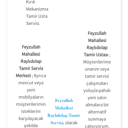
Kırık
Mekanizma
Tamir Usta
Servisi.
Feyzullah
Mahallesi
Feyzullah
Raylıdolap
Mahallesi
Tamir Ustası
;
Raylıdolap
Müşterilerime
Tamir Servis
onarım veya
Merkezi
; Ayrıca
tamir servisi
mevcut veya
çalışmaları
yeni
yoluyla pahalı
mobilyaların
yeni satın
Feyzullah
müşterilerimin
almalara bir
Mahallesi
isteklerini
alternatif
Raylıdolap Tamir
karşılayacak
sunmaya
Servisi
.
olarak
şekilde
çalışıyorum.