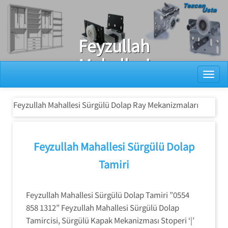
Ray Dolap Tamiri
Feyzullah
Mahallesi
Toggl
Sürgülü Dolap
Ray
Feyzullah Mahallesi Sürgülü Dolap Ray Mekanizmaları
Mekanizmaları
Feyzullah Mahallesi Sürgülü Dolap
Tamiri
Feyzullah Mahallesi Sürgülü Dolap Tamiri ”0554
858 1312” Feyzullah Mahallesi Sürgülü Dolap
Tamircisi, Sürgülü Kapak Mekanizması Stoperi ‘|’