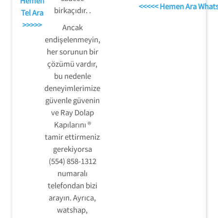
Hemen
<<<<< Hemen Ara What
birkaçıdır. .
Tel Ara
>>>>>
Ancak
endişelenmeyin,
her sorunun bir
çözümü vardır,
bu nedenle
deneyimlerimize
güvenle güvenin
ve Ray Dolap
Kapılarını ®
tamir ettirmeniz
gerekiyorsa
(554) 858-1312
numaralı
telefondan bizi
arayın. Ayrıca,
watshap,