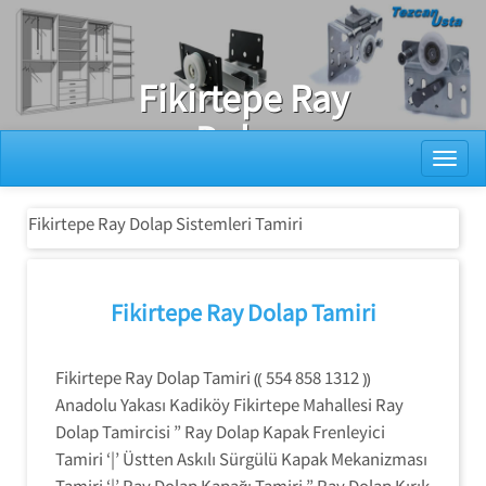
Ray Dolap Tamiri
Fikirtepe Ray
Dolap
Toggl
Sistemleri
Tamiri
Fikirtepe Ray Dolap Sistemleri Tamiri
Fikirtepe Ray Dolap Tamiri
Fikirtepe Ray Dolap Tamiri ⸨ 554 858 1312 ⸩
Anadolu Yakası Kadiköy Fikirtepe Mahallesi Ray
Dolap Tamircisi ” Ray Dolap Kapak Frenleyici
Tamiri ‘|’ Üstten Askılı Sürgülü Kapak Mekanizması
Tamiri ‘|’ Ray Dolap Kapağı Tamiri ” Ray Dolap Kırık