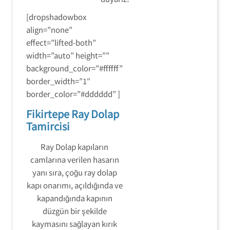
[dropshadowbox
align=”none”
effect=”lifted-both”
width=”auto” height=””
background_color=”#ffffff”
border_width=”1″
border_color=”#dddddd” ]
Fikirtepe Ray Dolap
Tamircisi
Ray Dolap kapıların
camlarına verilen hasarın
yanı sıra, çoğu ray dolap
kapı onarımı, açıldığında ve
kapandığında kapının
düzgün bir şekilde
kaymasını sağlayan kırık