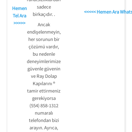
sadece
Hemen
<<<<< Hemen Ara What
birkaçıdır. .
Tel Ara
>>>>>
Ancak
endişelenmeyin,
her sorunun bir
çözümü vardır,
bu nedenle
deneyimlerimize
güvenle güvenin
ve Ray Dolap
Kapılarını ®
tamir ettirmeniz
gerekiyorsa
(554) 858-1312
numaralı
telefondan bizi
arayın. Ayrıca,