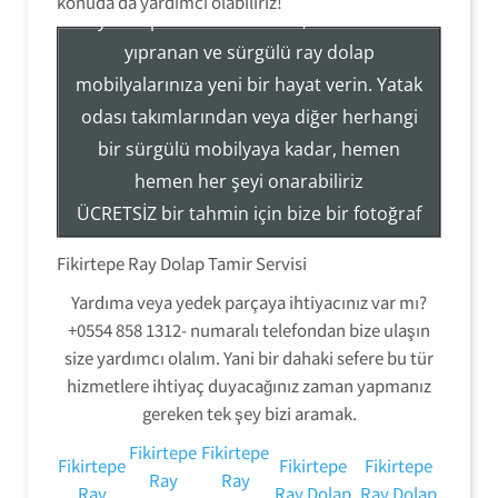
konuda da yardımcı olabiliriz!
Ray Dolap Sistemleri Tamir, Hizmetleri ile
yıpranan ve sürgülü ray dolap
mobilyalarınıza yeni bir hayat verin. Yatak
Tezcan Usta ((( 554 858 1312 )))
odası takımlarından veya diğer herhangi
Servisi
bir sürgülü mobilyaya kadar, hemen
Ray Dolap Mekanizma Sistemleri Tamir Montaj
hemen her şeyi onarabiliriz
ÜCRETSİZ bir tahmin için bize bir fotoğraf
gönderin veya hizmetlerimiz hakkında
Fikirtepe Ray Dolap Tamir Servisi
daha fazla bilgi edinmek için (554) 858-
Yardıma veya yedek parçaya ihtiyacınız var mı?
1312 numaralı telefondan bizi arayın.
+0554 858 1312- numaralı telefondan bize ulaşın
size yardımcı olalım. Yani bir dahaki sefere bu tür
hizmetlere ihtiyaç duyacağınız zaman yapmanız
gereken tek şey bizi aramak.
Fikirtepe
Fikirtepe
Fikirtepe
Fikirtepe
Fikirtepe
Ray
Ray
Ray
Ray Dolap
Ray Dolap