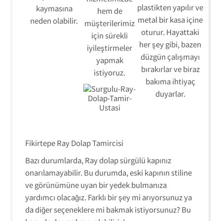
plastikten yapılır ve
kaymasına
hem de
metal bir kasa içine
neden olabilir.
müşterilerimiz
oturur. Hayattaki
için sürekli
her şey gibi, bazen
iyileştirmeler
düzgün çalışmayı
yapmak
bırakırlar ve biraz
istiyoruz.
bakıma ihtiyaç
duyarlar.
Fikirtepe Ray Dolap Tamircisi
Bazı durumlarda, Ray dolap sürgülü kapınız
onarılamayabilir. Bu durumda, eski kapının stiline
ve görünümüne uyan bir yedek bulmanıza
Ray Dolap Tamir Montaj Servisi
yardımcı olacağız. Farklı bir şey mi arıyorsunuz ya
da diğer seçeneklere mi bakmak istiyorsunuz? Bu