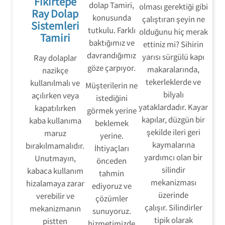
Fikirtepe
dolap Tamiri,
olması gerektiği gibi
Ray Dolap
konusunda
çalıştıran şeyin ne
Sistemleri
tutkulu. Farklı
olduğunu hiç merak
Tamiri
baktığımız ve
ettiniz mi? Sihirin
davrandığımız
yarısı sürgülü kapı
Ray dolaplar
göze çarpıyor.
makaralarında,
nazikçe
tekerleklerde ve
kullanılmalı ve
Müşterilerin ne
bilyalı
açılırken veya
istediğini
yataklardadır. Kayar
kapatılırken
görmek yerine
kapılar, düzgün bir
kaba kullanıma
beklemek
şekilde ileri geri
maruz
yerine.
kaymalarına
bırakılmamalıdır.
İhtiyaçları
yardımcı olan bir
Unutmayın,
önceden
silindir
kabaca kullanım
tahmin
mekanizması
hizalamaya zarar
ediyoruz ve
üzerinde
verebilir ve
çözümler
çalışır. Silindirler
mekanizmanın
sunuyoruz.
tipik olarak
pistten
hizmetimizde