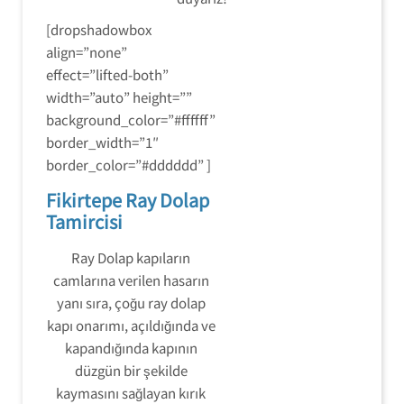
[dropshadowbox
align=”none”
effect=”lifted-both”
width=”auto” height=””
background_color=”#ffffff”
border_width=”1″
border_color=”#dddddd” ]
Fikirtepe Ray Dolap
Tamircisi
Ray Dolap kapıların
camlarına verilen hasarın
yanı sıra, çoğu ray dolap
kapı onarımı, açıldığında ve
kapandığında kapının
düzgün bir şekilde
kaymasını sağlayan kırık