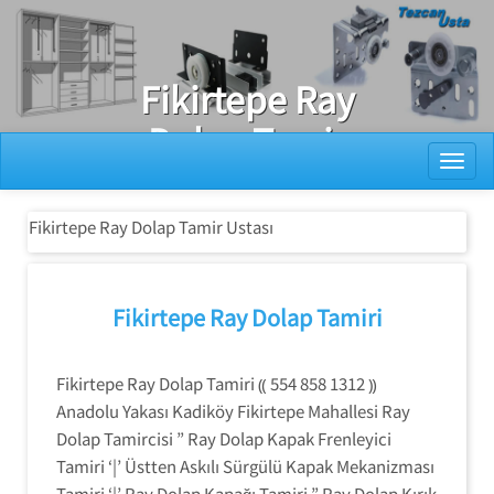
Ray Dolap Tamiri
Fikirtepe Ray
Dolap Tamir
Toggl
Ustası
Fikirtepe Ray Dolap Tamir Ustası
Fikirtepe Ray Dolap Tamiri
Fikirtepe Ray Dolap Tamiri ⸨ 554 858 1312 ⸩
Anadolu Yakası Kadiköy Fikirtepe Mahallesi Ray
Dolap Tamircisi ” Ray Dolap Kapak Frenleyici
Tamiri ‘|’ Üstten Askılı Sürgülü Kapak Mekanizması
Tamiri ‘|’ Ray Dolap Kapağı Tamiri ” Ray Dolap Kırık