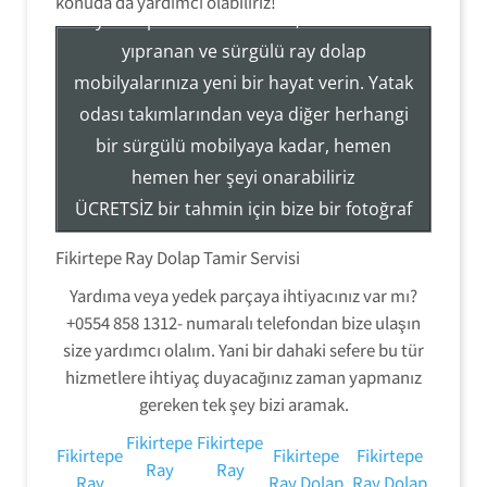
konuda da yardımcı olabiliriz!
Ray Dolap Sistemleri Tamir, Hizmetleri ile
yıpranan ve sürgülü ray dolap
mobilyalarınıza yeni bir hayat verin. Yatak
Tezcan Usta ((( 554 858 1312 )))
odası takımlarından veya diğer herhangi
Servisi
bir sürgülü mobilyaya kadar, hemen
Ray Dolap Mekanizma Sistemleri Tamir Montaj
hemen her şeyi onarabiliriz
ÜCRETSİZ bir tahmin için bize bir fotoğraf
gönderin veya hizmetlerimiz hakkında
Fikirtepe Ray Dolap Tamir Servisi
daha fazla bilgi edinmek için (554) 858-
Yardıma veya yedek parçaya ihtiyacınız var mı?
1312 numaralı telefondan bizi arayın.
+0554 858 1312- numaralı telefondan bize ulaşın
size yardımcı olalım. Yani bir dahaki sefere bu tür
hizmetlere ihtiyaç duyacağınız zaman yapmanız
gereken tek şey bizi aramak.
Fikirtepe
Fikirtepe
Fikirtepe
Fikirtepe
Fikirtepe
Ray
Ray
Ray
Ray Dolap
Ray Dolap