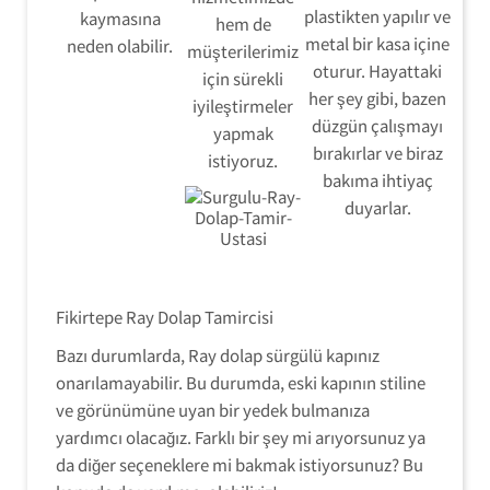
plastikten yapılır ve
kaymasına
hem de
metal bir kasa içine
neden olabilir.
müşterilerimiz
oturur. Hayattaki
için sürekli
her şey gibi, bazen
iyileştirmeler
düzgün çalışmayı
yapmak
bırakırlar ve biraz
istiyoruz.
bakıma ihtiyaç
duyarlar.
Fikirtepe Ray Dolap Tamircisi
Bazı durumlarda, Ray dolap sürgülü kapınız
onarılamayabilir. Bu durumda, eski kapının stiline
ve görünümüne uyan bir yedek bulmanıza
Ray Dolap Tamir Montaj Servisi
yardımcı olacağız. Farklı bir şey mi arıyorsunuz ya
da diğer seçeneklere mi bakmak istiyorsunuz? Bu