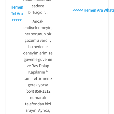
sadece
Hemen
<<<<< Hemen Ara What
birkaçıdır. .
Tel Ara
>>>>>
Ancak
endişelenmeyin,
her sorunun bir
çözümü vardır,
bu nedenle
deneyimlerimize
güvenle güvenin
ve Ray Dolap
Kapılarını ®
tamir ettirmeniz
gerekiyorsa
(554) 858-1312
numaralı
telefondan bizi
arayın. Ayrıca,