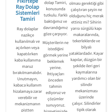
Fikirtepe
dolap Tamiri,
olması gerektiği gibi
Ray Dolap
konusunda
çalıştıran şeyin ne
Sistemleri
tutkulu. Farklı
olduğunu hiç merak
Tamiri
baktığımız ve
ettiniz mi? Sihirin
davrandığımız
yarısı sürgülü kapı
Ray dolaplar
göze çarpıyor.
makaralarında,
nazikçe
tekerleklerde ve
kullanılmalı ve
Müşterilerin ne
bilyalı
açılırken veya
istediğini
yataklardadır. Kayar
kapatılırken
görmek yerine
kapılar, düzgün bir
kaba kullanıma
beklemek
şekilde ileri geri
maruz
yerine.
kaymalarına
bırakılmamalıdır.
İhtiyaçları
yardımcı olan bir
Unutmayın,
önceden
silindir
kabaca kullanım
tahmin
mekanizması
hizalamaya zarar
ediyoruz ve
üzerinde
verebilir ve
çözümler
çalışır. Silindirler
mekanizmanın
sunuyoruz.
tipik olarak
pistten
hizmetimizde