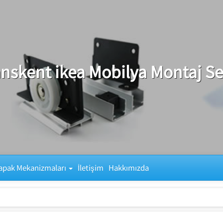
nskent ikea Mobilya Montaj Se
apak Mekanizmaları
İletişim
Hakkımızda