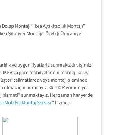
ı Dolap Montajı” ikea Ayakkabılık Montajı”
ikea Şifonyer Montajı” Özel ((( Ümraniye
rlılık ve uygun fiyatlarla sunmaktadır. İşimizi
 IKEA’ya göre mobilyalarının montajı kolay
u müşteri talimatlarda veya montaj işleminde
ımcı olmak için buradayız. % 100 Memnuniyet
ntaj hizmeti” sunmaktayız. Her zaman her yerde
ea Mobilya Montaj Servisi
” hizmeti