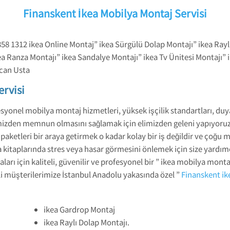
Finanskent İkea Mobilya Montaj Servisi
858 1312 ikea Online Montaj” ikea Sürgülü Dolap Montajı” ikea Rayl
ea Ranza Montajı” ikea Sandalye Montajı” ikea Tv Ünitesi Montajı” 
zcan Usta
ervisi
syonel mobilya montaj hizmetleri, yüksek işçilik standartları, duya
mizden memnun olmasını sağlamak için elimizden geleni yapıyoruz.
z paketleri bir araya getirmek o kadar kolay bir iş değildir ve çoğ
a kitaplarında stres veya hasar görmesini önlemek için size yard
aları için kaliteli, güvenilir ve profesyonel bir ” ikea mobilya mo
li müşterilerimize İstanbul Anadolu yakasında özel ”
Finanskent ik
ikea Gardrop Montaj
ikea Raylı Dolap Montajı.