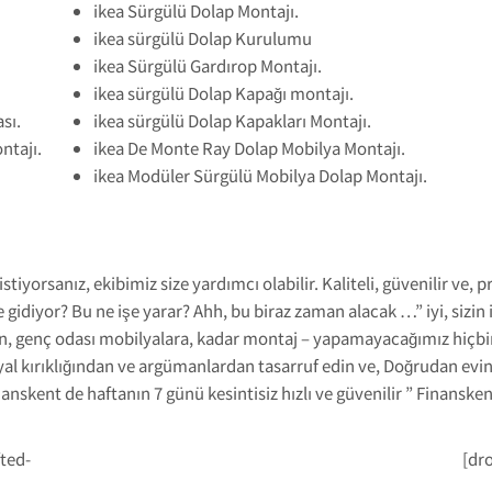
ikea Sürgülü Dolap Montajı.
ikea sürgülü Dolap Kurulumu
ikea Sürgülü Gardırop Montajı.
ikea sürgülü Dolap Kapağı montajı.
sı.
ikea sürgülü Dolap Kapakları Montajı.
ntajı.
ikea De Monte Ray Dolap Mobilya Montajı.
ikea Modüler Sürgülü Mobilya Dolap Montajı.
tiyorsanız, ekibimiz size yardımcı olabilir. Kaliteli, güvenilir ve, 
idiyor? Bu ne işe yarar? Ahh, bu biraz zaman alacak …” iyi, sizin 
an, genç odası mobilyalara, kadar montaj – yapamayacağımız hiçbir
 kırıklığından ve argümanlardan tasarruf edin ve, Doğrudan eviniz
nanskent de haftanın 7 günü kesintisiz hızlı ve güvenilir ” Finanske
ted-
[dr