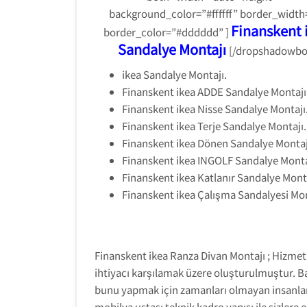
background_color=”#ffffff” border_width
Finanskent 
border_color=”#dddddd” ]
Sandalye Montajı
[/dropshadowbo
ikea Sandalye Montajı.
Finanskent ikea ADDE Sandalye Montajı
Finanskent ikea Nisse Sandalye Montajı
Finanskent ikea Terje Sandalye Montajı.
Finanskent ikea Dönen Sandalye Montaj
Finanskent ikea INGOLF Sandalye Monta
Finanskent ikea Katlanır Sandalye Monta
Finanskent ikea Çalışma Sandalyesi Mon
Finanskent ikea Ranza Divan Montajı ; Hizmet
ihtiyacı karşılamak üzere oluşturulmuştur. B
bunu yapmak için zamanları olmayan insanlar 
mobilya ustası teknik kadro yapısı ile sizlere