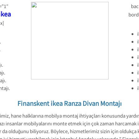
=”1″
bac
ikea
bord
x]
.
.
ı.
jı.
jı.
tajı.
Finanskent ikea Ranza Divan Montajı
imiz, hane halklarına mobilya montaj ihtiyaçları konusunda yardım
azı insanlar mobilyalarını monte etmek için çok zaman harcamak i
da olduğunu biliyoruz. Böylece, hizmetlerimiz sizin için oldukça 
 en iyi hizmeti verebilmek için İstanbul Anadolu yakasında ” Finans