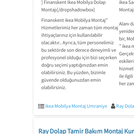
] Finanskent ikea Mobilya Dolap
ikea S
Montajı[/dropshadowbox]
Montaj
Finanskent ikea Mobilya Montaj”
Alanı d
Hizmetlerimiz her zaman tüm montaj
yenide
ihtiyaçlarınız için kullanılabilir
bir, Mo
olacaktır.. Ayrıca, tüm personelimiz
” ikea 
bu sektörde son derece deneyimli ve
Gerçek
profesyonel olduğu için bizi seçerken
eskiler
doğru seçimi yaptığınızdan emin
hizmetl
olabilirsiniz. Bu yüzden, bizimle
ile ilgi
güvende olduğunuzdan emin
her zam
olabilirsiniz.
ikea Mobilya Montaj Umraniye
Ray Dola
Ray Dolap Tamir Bakım Montaj Kur