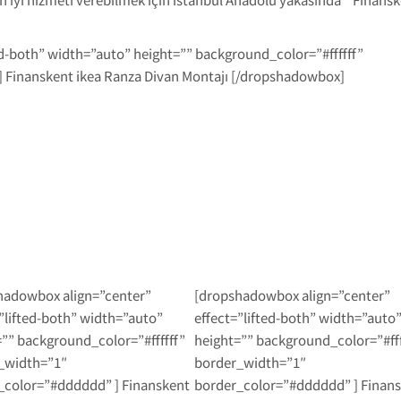
d-both” width=”auto” height=”” background_color=”#ffffff”
 Finanskent ikea Ranza Divan Montajı [/dropshadowbox]
hadowbox align=”center”
[dropshadowbox align=”center”
”lifted-both” width=”auto”
effect=”lifted-both” width=”auto
”” background_color=”#ffffff”
height=”” background_color=”#fff
_width=”1″
border_width=”1″
_color=”#dddddd” ] Finanskent
border_color=”#dddddd” ] Finan