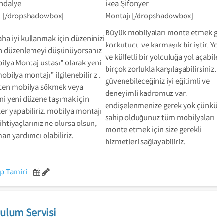
andalye
ikea Şifonyer
ı [/dropshadowbox]
Montajı [/dropshadowbox]
Büyük mobilyaları monte etmek 
aha iyi kullanmak için düzeninizi
korkutucu ve karmaşık bir iştir. 
n düzenlemeyi düşünüyorsanız
ve külfetli bir yolculuğa yol açabi
bilya Montaj ustası” olarak yeni
birçok zorlukla karşılaşabilirsiniz.
mobilya montajı” ilgilenebiliriz .
güvenebileceğiniz iyi eğitimli ve
ten mobilya sökmek veya
deneyimli kadromuz var,
ini yeni düzene taşımak için
endişelenmenize gerek yok çünk
er yapabiliriz. mobilya montajı
sahip olduğunuz tüm mobilyaları
li ihtiyaçlarınız ne olursa olsun,
monte etmek için size gerekli
an yardımcı olabiliriz.
hizmetleri sağlayabiliriz.
p Tamiri
ulum Servisi