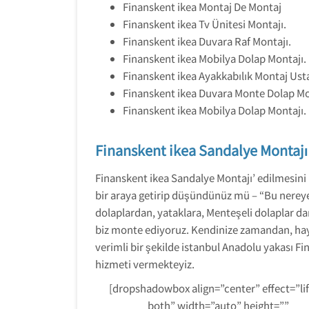
Finanskent ikea Montaj De Montaj
Finanskent ikea Tv Ünitesi Montajı.
Finanskent ikea Duvara Raf Montajı.
Finanskent ikea Mobilya Dolap Montajı.
Finanskent ikea Ayakkabılık Montaj Usta
Finanskent ikea Duvara Monte Dolap Mo
Finanskent ikea Mobilya Dolap Montajı.
Finanskent ikea Sandalye Montajı
Finanskent ikea Sandalye Montajı’ edilmesini is
bir araya getirip düşündünüz mü – “Bu nereye g
dolaplardan, yataklara, Menteşeli dolaplar d
biz monte ediyoruz. Kendinize zamandan, hayal
verimli bir şekilde istanbul Anadolu yakası Fi
hizmeti vermekteyiz.
[dropshadowbox align=”center” effect=”lif
both” width=”auto” height=””