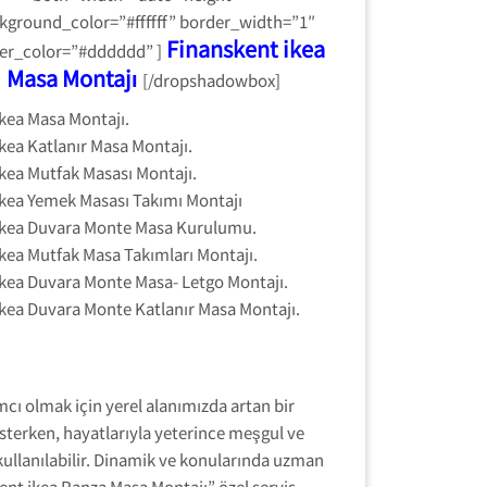
kground_color=”#ffffff” border_width=”1″
Finanskent ikea
er_color=”#dddddd” ]
Masa Montajı
[/dropshadowbox]
ikea Masa Montajı.
ikea Katlanır Masa Montajı.
ikea Mutfak Masası Montajı.
ikea Yemek Masası Takımı Montajı
ikea Duvara Monte Masa Kurulumu.
ikea Mutfak Masa Takımları Montajı.
ikea Duvara Monte Masa- Letgo Montajı.
ikea Duvara Monte Katlanır Masa Montajı.
cı olmak için yerel alanımızda artan bir
sterken, hayatlarıyla yeterince meşgul ve
kullanılabilir. Dinamik ve konularında uzman
kent ikea Ranza Masa Montajı” özel servis