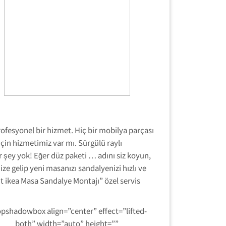
profesyonel bir hizmet. Hiç bir mobilya parçası
için hizmetimiz var mı. Sürgülü raylı
 şey yok! Eğer düz paketi … adını siz koyun,
e gelip yeni masanızı sandalyenizi hızlı ve
nt ikea Masa Sandalye Montajı” özel servis
opshadowbox align=”center” effect=”lifted-
both” width=”auto” height=””