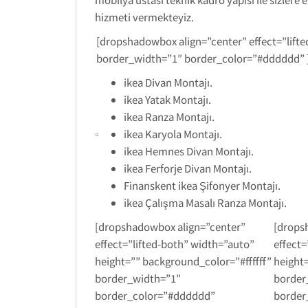
hizmeti vermekteyiz.
[dropshadowbox align=”center” effect=”lifte
border_width=”1″ border_color=”#dddddd” ]
ikea Divan Montajı.
ikea Yatak Montajı.
ikea Ranza Montajı.
ikea Karyola Montajı.
ikea Hemnes Divan Montajı.
ikea Ferforje Divan Montajı.
Finanskent ikea Şifonyer Montajı.
ikea Çalışma Masalı Ranza Montajı.
[dropshadowbox align=”center”
[drops
effect=”lifted-both” width=”auto”
effect=
height=”” background_color=”#ffffff”
height=
border_width=”1″
border
border_color=”#dddddd”
border