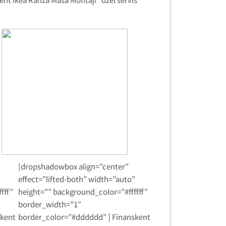
[dropshadowbox align=”center”
”
effect=”lifted-both” width=”auto”
fff”
height=”” background_color=”#ffffff”
border_width=”1″
skent
border_color=”#dddddd” ] Finanskent