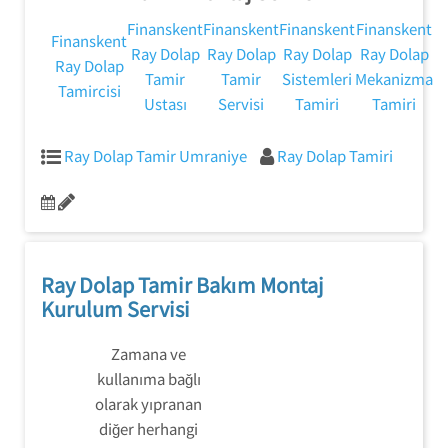
konusunda bilgi
Finanskent
Finanskent
Finanskent
Finanskent
vermek.
Finanskent
Ray Dolap
Ray Dolap
Ray Dolap
Ray Dolap
Ray Dolap
Tamir
Tamir
Sistemleri
Mekanizma
Tamircisi
Ustası
Servisi
Tamiri
Tamiri
Ray Dolap Tamir Umraniye
Ray Dolap Tamiri
Ray Dolap Tamir Bakım Montaj
Kurulum Servisi
Zamana ve
kullanıma bağlı
olarak yıpranan
diğer herhangi