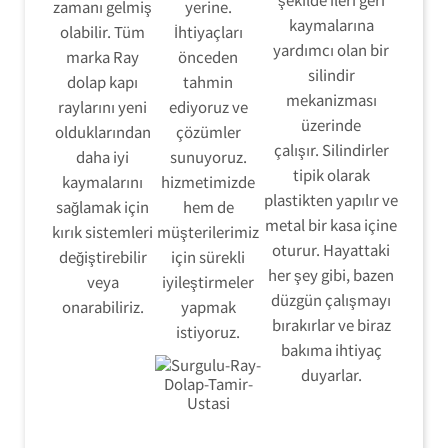
zamanı gelmiş
yerine.
kaymalarına
olabilir. Tüm
İhtiyaçları
yardımcı olan bir
marka Ray
önceden
silindir
dolap kapı
tahmin
mekanizması
raylarını yeni
ediyoruz ve
üzerinde
olduklarından
çözümler
çalışır. Silindirler
daha iyi
sunuyoruz.
tipik olarak
kaymalarını
hizmetimizde
plastikten yapılır ve
sağlamak için
hem de
metal bir kasa içine
kırık sistemleri
müşterilerimiz
oturur. Hayattaki
değiştirebilir
için sürekli
her şey gibi, bazen
veya
iyileştirmeler
düzgün çalışmayı
onarabiliriz.
yapmak
bırakırlar ve biraz
istiyoruz.
bakıma ihtiyaç
duyarlar.