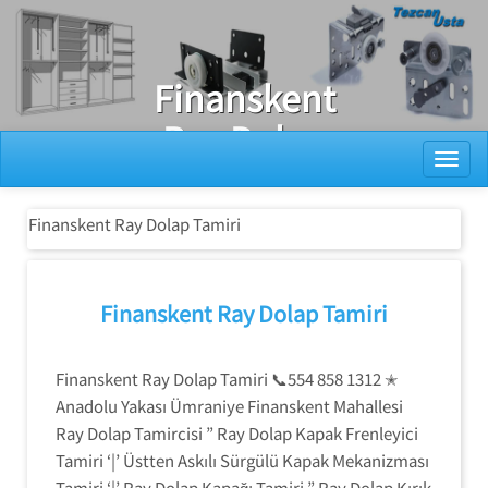
Ray Dolap Tamiri
Finanskent
Ray Dolap
Toggl
Tamiri
Finanskent Ray Dolap Tamiri
Finanskent Ray Dolap Tamiri
Finanskent Ray Dolap Tamiri 📞554 858 1312 ✭
Anadolu Yakası Ümraniye Finanskent Mahallesi
Ray Dolap Tamircisi ” Ray Dolap Kapak Frenleyici
Tamiri ‘|’ Üstten Askılı Sürgülü Kapak Mekanizması
Tamiri ‘|’ Ray Dolap Kapağı Tamiri ” Ray Dolap Kırık