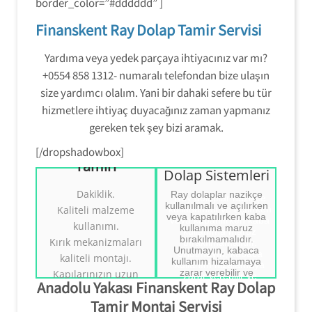
border_color=”#dddddd” ]
Finanskent Ray Dolap Tamir Servisi
Yardıma veya yedek parçaya ihtiyacınız var mı?
+0554 858 1312- numaralı telefondan bize ulaşın
size yardımcı olalım. Yani bir dahaki sefere bu tür
hizmetlere ihtiyaç duyacağınız zaman yapmanız
Ümraniye Ray
gereken tek şey bizi aramak.
Dolap
Mekanizmaları
[/dropshadowbox]
Ümraniye Ray
Tamiri
Ümraniye Ray
Ümraniye Ray
Dolap Sistemleri
Dolap Sistemleri
Dolap
Dakiklik.
Ray dolaplar nazikçe
Tamiri
Mekanizmaları
kullanılmalı ve açılırken
Kaliteli malzeme
Tamiri
veya kapatılırken kaba
kullanımı.
kullanıma maruz
bırakılmamalıdır.
Ray Dolap Sistemleri
Kırık mekanizmaları
Ray Dolap
Unutmayın, kabaca
Tamiri.
Sistemleri Tamiri.
kaliteli montajı.
kullanım hizalamaya
((( Tezcan Usta )))
Tezcan Usta
zarar verebilir ve
Kapılarınızın uzun
0554 858 1312
0554 858 1312
Anadolu Yakası Finanskent Ray Dolap
mekanizmanın pistten
ömürlü olması için
kaymasına neden olabilir.
Tamir Montaj Servisi
doğru kullanım