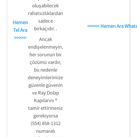
oluşabilecek
rahatsızlıklardan
sadece
Hemen
<<<<< Hemen Ara What
birkaçıdır. .
Tel Ara
>>>>>
Ancak
endişelenmeyin,
her sorunun bir
çözümü vardır,
bu nedenle
deneyimlerimize
güvenle güvenin
ve Ray Dolap
Kapılarını ®
tamir ettirmeniz
gerekiyorsa
(554) 858-1312
numaralı