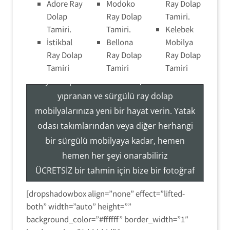
Adore Ray
Modoko
Ray Dolap
Dolap
Ray Dolap
Tamiri.
Tamiri.
Tamiri.
Kelebek
İstikbal
Bellona
Mobilya
Ray Dolap Tamir Montaj Servisi
Ray Dolap
Ray Dolap
Ray Dolap
Tamiri
Tamiri
Tamiri
Ray Dolap Sistemleri Tamir, Hizmetleri ile
yıpranan ve sürgülü ray dolap
mobilyalarınıza yeni bir hayat verin. Yatak
Tezcan Usta ((( 554 858 1312 )))
odası takımlarından veya diğer herhangi
Servisi
bir sürgülü mobilyaya kadar, hemen
Ray Dolap Mekanizma Sistemleri Tamir Montaj
hemen her şeyi onarabiliriz
ÜCRETSİZ bir tahmin için bize bir fotoğraf
gönderin veya hizmetlerimiz hakkında
[dropshadowbox align=”none” effect=”lifted-
daha fazla bilgi edinmek için (554) 858-
both” width=”auto” height=””
1312 numaralı telefondan bizi arayın.
background_color=”#ffffff” border_width=”1″