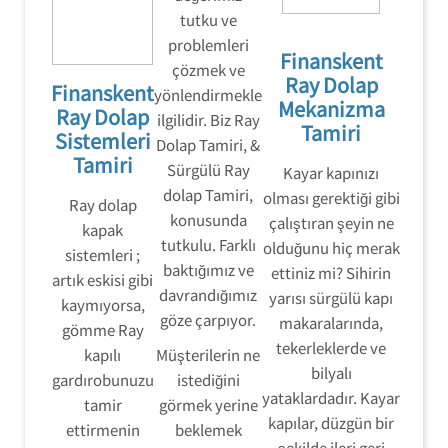
tutku ve
problemleri
Finanskent
çözmek ve
Ray Dolap
Finanskent
yönlendirmekle
Mekanizma
Ray Dolap
ilgilidir. Biz Ray
Tamiri
Sistemleri
Dolap Tamiri, &
Tamiri
Sürgülü Ray
Kayar kapınızı
dolap Tamiri,
olması gerektiği gibi
Ray dolap
konusunda
çalıştıran şeyin ne
kapak
tutkulu. Farklı
olduğunu hiç merak
sistemleri ;
baktığımız ve
ettiniz mi? Sihirin
artık eskisi gibi
davrandığımız
yarısı sürgülü kapı
kaymıyorsa,
göze çarpıyor.
makaralarında,
gömme Ray
tekerleklerde ve
kapılı
Müşterilerin ne
bilyalı
gardırobunuzu
istediğini
yataklardadır. Kayar
tamir
görmek yerine
kapılar, düzgün bir
ettirmenin
beklemek
şekilde ileri geri