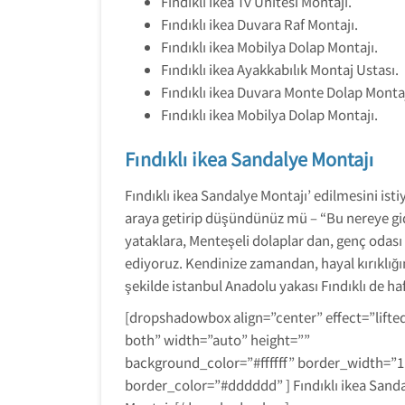
Fındıklı ikea Tv Ünitesi Montajı.
Fındıklı ikea Duvara Raf Montajı.
Fındıklı ikea Mobilya Dolap Montajı.
Fındıklı ikea Ayakkabılık Montaj Ustası.
Fındıklı ikea Duvara Monte Dolap Montaj
Fındıklı ikea Mobilya Dolap Montajı.
Fındıklı ikea Sandalye Montajı
Fındıklı ikea Sandalye Montajı’ edilmesini istiy
araya getirip düşündünüz mü – “Bu nereye gidi
yataklara, Menteşeli dolaplar dan, genç odas
ediyoruz. Kendinize zamandan, hayal kırıklığı
şekilde istanbul Anadolu yakası Fındıklı de haf
[dropshadowbox align=”center” effect=”lifte
both” width=”auto” height=””
background_color=”#ffffff” border_width=”1
border_color=”#dddddd” ] Fındıklı ikea Sand