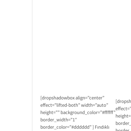
[dropshadowbox align=”center”
[dropsh
effect=”lifted-both” width=”auto”
effect=
height=”” background_color=”#ffffff”
height=
border_width=”1″
border
border_color=”#dddddd” ] Fındıklı
border_