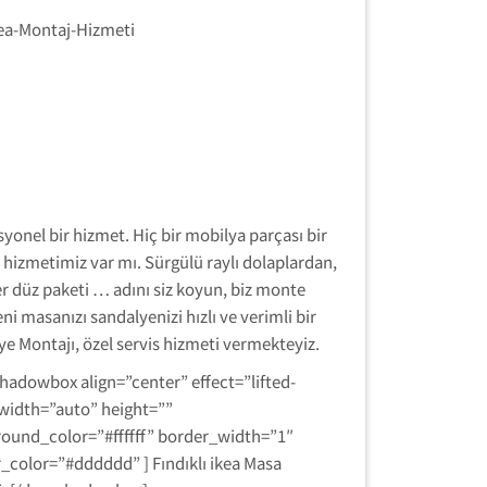
esyonel bir hizmet. Hiç bir mobilya parçası bir
 hizmetimiz var mı. Sürgülü raylı dolaplardan,
r düz paketi … adını siz koyun, biz monte
 masanızı sandalyenizi hızlı ve verimli bir
lye Montajı, özel servis hizmeti vermekteyiz.
hadowbox align=”center” effect=”lifted-
width=”auto” height=””
ound_color=”#ffffff” border_width=”1″
_color=”#dddddd” ] Fındıklı ikea Masa