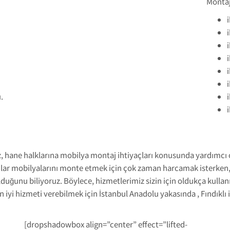
Montaj
.
z, hane halklarına mobilya montaj ihtiyaçları konusunda yardımcı o
nlar mobilyalarını monte etmek için çok zaman harcamak isterken,
uğunu biliyoruz. Böylece, hizmetlerimiz sizin için oldukça kullan
en iyi hizmeti verebilmek için İstanbul Anadolu yakasında , Fındıklı
[dropshadowbox align=”center” effect=”lifted-