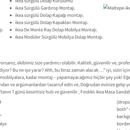
ikea sürgülü Dolap Kurulumu
ikea Sürgülü Gardırop Montajı.
ikea sürgülü Dolap Kapağı montajı.
ikea sürgülü Dolap Kapakları Montajı.
ı.
ikea De Monte Ray Dolap Mobilya Montajı.
ikea Modüler Sürgülü Mobilya Dolap Montajı.
orsanız, ekibimiz size yardımcı olabilir. Kaliteli, güvenilir ve, prof
yor? Bu ne işe yarar? Ahh, bu biraz zaman alacak …” iyi, sizin için
ı mobilyalara, kadar montaj – yapamayacağımız hiçbir şey yok! Eğe
ndan ve argümanlardan tasarruf edin ve, Doğrudan evinize gelip yeni
tanın 7 günü kesintisiz hızlı ve güvenilir , Fındıklı ikea Masa Sanda
d-
[drops
both” 
″
backgr
alye
border