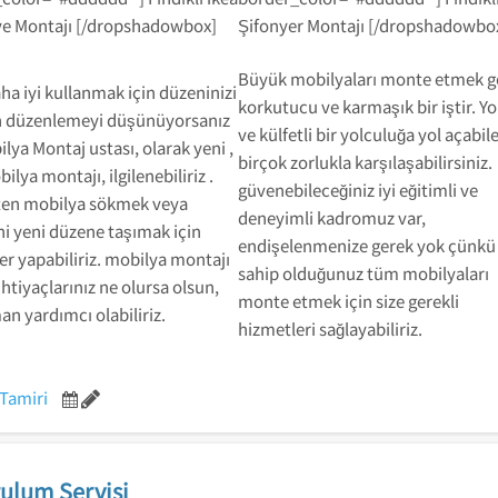
e Montajı [/dropshadowbox]
Şifonyer Montajı [/dropshadowbo
Büyük mobilyaları monte etmek g
aha iyi kullanmak için düzeninizi
korkutucu ve karmaşık bir iştir. Y
n düzenlemeyi düşünüyorsanız
ve külfetli bir yolculuğa yol açabil
ilya Montaj ustası, olarak yeni ,
birçok zorlukla karşılaşabilirsiniz.
ilya montajı, ilgilenebiliriz .
güvenebileceğiniz iyi eğitimli ve
ten mobilya sökmek veya
deneyimli kadromuz var,
ini yeni düzene taşımak için
endişelenmenize gerek yok çünkü
er yapabiliriz. mobilya montajı
sahip olduğunuz tüm mobilyaları
li ihtiyaçlarınız ne olursa olsun,
monte etmek için size gerekli
an yardımcı olabiliriz.
hizmetleri sağlayabiliriz.
Tamiri
ulum Servisi