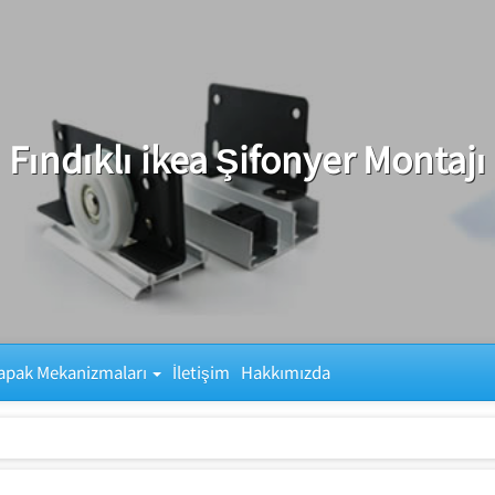
Fındıklı ikea Şifonyer Montajı
apak Mekanizmaları
İletişim
Hakkımızda