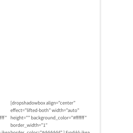
[dropshadowbox align=”center”
effect=”lifted-both” width=”auto”
fff”
height=”” background_color=”#ffffff”
border_width=”1″
 ikea
border_color=”#dddddd” ] Fındıklı ikea