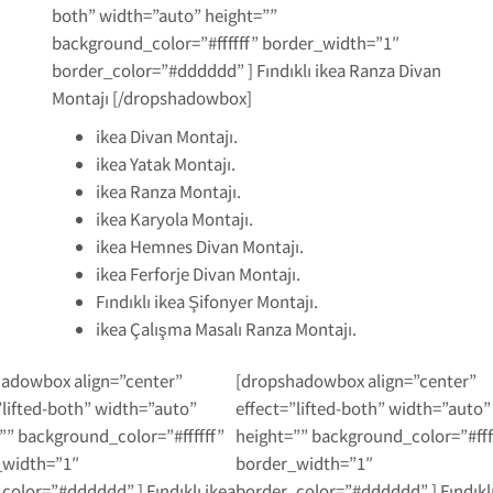
both” width=”auto” height=””
background_color=”#ffffff” border_width=”1″
border_color=”#dddddd” ] Fındıklı ikea Ranza Divan
Montajı [/dropshadowbox]
ikea Divan Montajı.
ikea Yatak Montajı.
ikea Ranza Montajı.
ikea Karyola Montajı.
ikea Hemnes Divan Montajı.
ikea Ferforje Divan Montajı.
Fındıklı ikea Şifonyer Montajı.
ikea Çalışma Masalı Ranza Montajı.
adowbox align=”center”
[dropshadowbox align=”center”
”lifted-both” width=”auto”
effect=”lifted-both” width=”auto”
”” background_color=”#ffffff”
height=”” background_color=”#fff
_width=”1″
border_width=”1″
color=”#dddddd” ] Fındıklı ikea
border_color=”#dddddd” ] Fındıklı