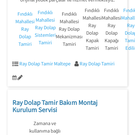
Fındıklı
Fındıklı
Fındık
Fındıklı
Fındıklı
Fındıklı
Mahallesi
Mahallesi
Mahall
Mahallesi
Mahallesi
Mahallesi
Ray
Ray
Ray
Ray Dolap
Ray
Ray Dolap
Dolap
Dolap
Dola
Sistemleri
Dolap
Mekanizması
Kapak
Kapağı
Tami
Tamiri
Tamiri
Tamiri
Tamiri
Tamiri
Edili
Ray Dolap Tamir Maltepe
Ray Dolap Tamiri
Ray Dolap Tamir Bakım Montaj
Kurulum Servisi
Zamana ve
kullanıma bağlı