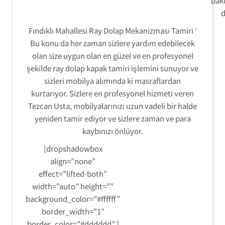
bak
d
Fındıklı Mahallesi Ray Dolap Mekanizması Tamiri ‘
Bu konu da her zaman sizlere yardım edebilecek
olan size uygun olan en güzel ve en profesyonel
şekilde ray dolap kapak tamiri işlemini sunuyor ve
sizleri mobilya alımında ki masraflardan
kurtarıyor. Sizlere en profesyonel hizmeti veren
Tezcan Usta, mobilyalarınızı uzun vadeli bir halde
yeniden tamir ediyor ve sizlere zaman ve para
kaybınızı önlüyor.
[dropshadowbox
align=”none”
effect=”lifted-both”
width=”auto” height=””
background_color=”#ffffff”
border_width=”1″
border_color=”#dddddd” ]