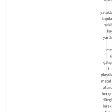
yatakl
kapıla
şekil
ka
yardı
me
ü
çalışı
ti
plastik
metal 
oturu
her şe
düzgü
bırak