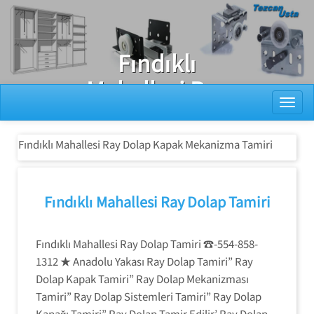
Ray Dolap Tamiri
Fındıklı
Mahallesi Ray
Toggl
Dolap Kapak
Mekanizma
Fındıklı Mahallesi Ray Dolap Kapak Mekanizma Tamiri
Tamiri
Fındıklı Mahallesi Ray Dolap Tamiri
Fındıklı Mahallesi Ray Dolap Tamiri ☎-554-858-
1312 ★ Anadolu Yakası Ray Dolap Tamiri” Ray
Dolap Kapak Tamiri” Ray Dolap Mekanizması
Tamiri” Ray Dolap Sistemleri Tamiri” Ray Dolap
Kapağı Tamiri” Ray Dolap Tamir Edilir’ Ray Dolap