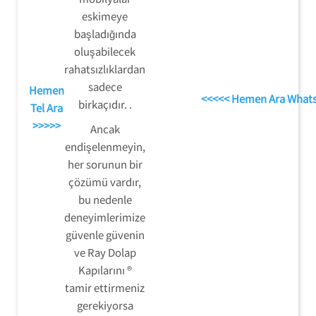
eskimeye
başladığında
oluşabilecek
rahatsızlıklardan
sadece
Hemen
<<<<< Hemen Ara What
birkaçıdır. .
Tel Ara
>>>>>
Ancak
endişelenmeyin,
her sorunun bir
çözümü vardır,
bu nedenle
deneyimlerimize
güvenle güvenin
ve Ray Dolap
Kapılarını ®
tamir ettirmeniz
gerekiyorsa