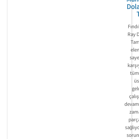
Dol
Fındı
Ray D
Tami
ele
saye
karşı
tüm 
üs
gel
çalı
devam 
zam
parç
sağlıyo
sorun