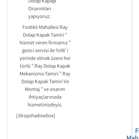
Dolap Kapağı
Onarımları
yapıyoruz.
Fındıklı Mahallesi Ray
Dolap Kapak Tamiri ”
hizmet veren firmamız ”
gezici servisi ile %98′ i
yerinde olmak üzere her
türlü ” Ray Dolap Kapak
Mekanizma Tamiri ” Ray
Dolap Kapak Tamiri Ve
Montaj ” ve onarım
ihtiyaçlarınızda
hizmetinizdeyiz.
[/dropshadowbox]
F
Maha