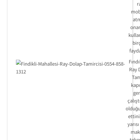
r
mobi
atm
onar
kulla
bir
fayda
Fındı
Ray 
Tam
kapı
ger
çalışt
olduğu
ettini
yarısı
maka
teke