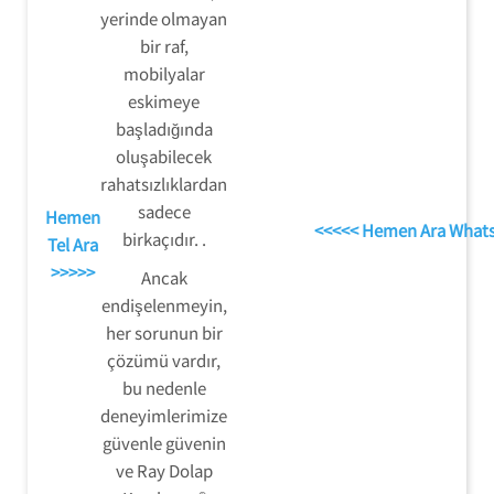
yerinde olmayan
bir raf,
mobilyalar
eskimeye
başladığında
oluşabilecek
rahatsızlıklardan
sadece
Hemen
<<<<< Hemen Ara What
birkaçıdır. .
Tel Ara
>>>>>
Ancak
endişelenmeyin,
her sorunun bir
çözümü vardır,
bu nedenle
deneyimlerimize
güvenle güvenin
ve Ray Dolap