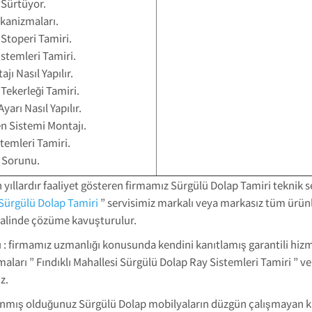
 Sürtüyor.
ekanizmaları.
 Stoperi Tamiri.
istemleri Tamiri.
jı Nasıl Yapılır.
Tekerleği Tamiri.
arı Nasıl Yapılır.
en Sistemi Montajı.
stemleri Tamiri.
 Sorunu.
yıllardır faaliyet gösteren firmamız Sürgülü Dolap Tamiri teknik ser
 Sürgülü Dolap Tamiri
” servisimiz markalı veya markasız tüm ürünle
 halinde çözüme kavuşturulur.
: firmamız uzmanlığı konusunda kendini kanıtlamış garantili hizmet
aları ” Fındıklı Mahallesi Sürgülü Dolap Ray Sistemleri Tamiri ” 
z.
ullanmış olduğunuz Sürgülü Dolap mobilyaların düzgün çalışmayan 