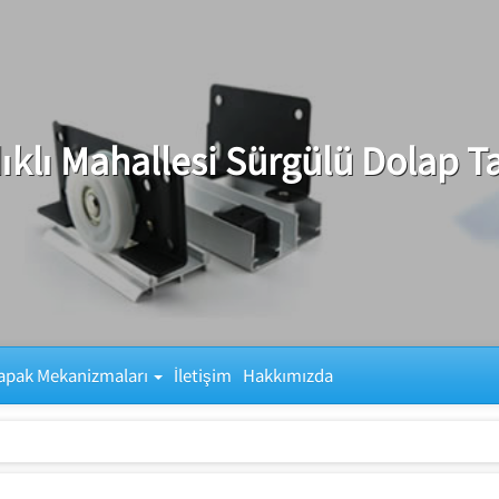
ıklı Mahallesi Sürgülü Dolap T
apak Mekanizmaları
İletişim
Hakkımızda