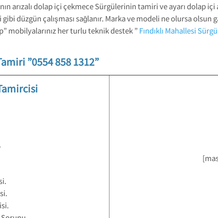
 arızalı dolap içi çekmece Sürgülerinin tamiri ve ayarı dolap içi a
i gibi düzgün çalışması sağlanır. Marka ve modeli ne olursa olsun
 mobilyalarınız her turlu teknik destek ”
Fındıklı Mahallesi Sürg
Tamiri ”0554 858 1312”
Tamircisi
.
[mas
i.
si.
si.
 Sorunu.