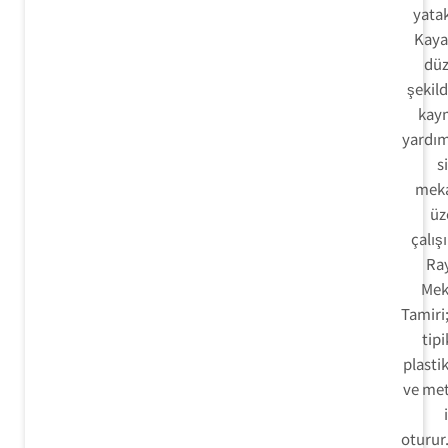
yatak
Kayar
düz
şekild
kay
yardım
s
meka
üz
çalışı
Ra
Mek
Tamiri
tipi
plastik
ve met
oturur