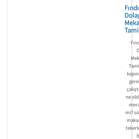
Fındı
Dola
Mek
Tami
Fınd
D
Mek
Tami
kapın
gerek
çalışt
ne ol
mera
mi? sü
makar
tekerl
b