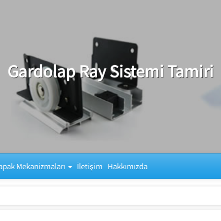
Gardolap Ray Sistemi Tamiri
apak Mekanizmaları
İletişim
Hakkımızda