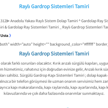
Raylı Gardrop Sistemleri Tamiri
312⫸ Anadolu Yakası Raylı Sistem Dolap Tamiri ^ Gardolap Ray Sist
iri & Gardolap Ray Sistemleri Tamiri _ Raylı Gardrop Sistemleri Ta
 Usta
》
-both” width=”auto” height=”” background_color=”#ffffff” borde
Raylı Gardrop Sistemleri Tamiri
arak farklı sorunları olacaktır. Kırık arızalı sürgülü kapıları, uy
m hizmetimiz, rahatınız için doğrudan evinize gelir, Arızalı kırık s
ları sahibiz. Sürgülü Gardrop Kapı Sistemleri Tamiri ; dolap kapak 
alnızca bir telefon görüşmesi ile uzman onarım servisimiz hem z
, ayrıca kapı makaralarında, kapı raylarında, kapı ayarlarında, kapı
kılavuzlarında ve çok daha fazlasında onarımlar sunmaktayız.