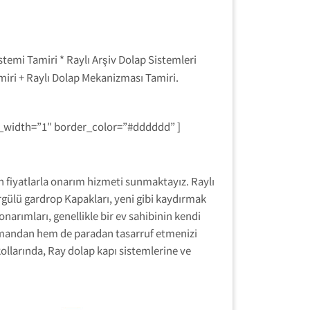
emi Tamiri * Raylı Arşiv Dolap Sistemleri
miri + Raylı Dolap Mekanizması Tamiri.
r_width=”1″ border_color=”#dddddd” ]
gun fiyatlarla onarım hizmeti sunmaktayız. Raylı
ürgülü gardrop Kapakları, yeni gibi kaydırmak
onarımları, genellikle bir ev sahibinin kendi
amandan hem de paradan tasarruf etmenizi
 kollarında, Ray dolap kapı sistemlerine ve