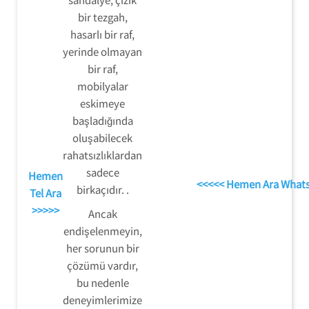
bir tezgah,
hasarlı bir raf,
yerinde olmayan
bir raf,
mobilyalar
eskimeye
başladığında
oluşabilecek
rahatsızlıklardan
sadece
Hemen
<<<<< Hemen Ara What
birkaçıdır. .
Tel Ara
>>>>>
Ancak
endişelenmeyin,
her sorunun bir
çözümü vardır,
bu nedenle
deneyimlerimize