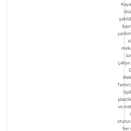
Kayar
düz
şekild
kay
yardım
s
meka
üz
çalışır
D
Mek
Tamiri
tipi
plastik
ve met
oturur
her 