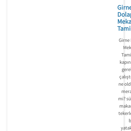
Girn
Dola
Mek
Tami
Girne
Mek
Tami
kapın
gerek
çalışt
ne ol
mera
mi? sü
makar
tekerl
b
yatak