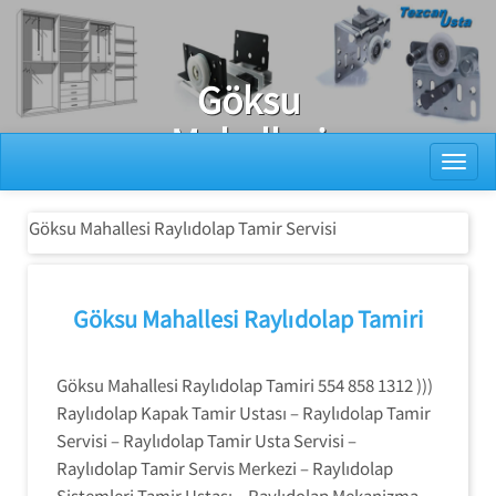
Ray Dolap Tamiri
Göksu
Mahallesi
Toggl
Raylıdolap
Tamir Servisi
Göksu Mahallesi Raylıdolap Tamir Servisi
Göksu Mahallesi Raylıdolap Tamiri
Göksu Mahallesi Raylıdolap Tamiri 554 858 1312 )))
Raylıdolap Kapak Tamir Ustası – Raylıdolap Tamir
Servisi – Raylıdolap Tamir Usta Servisi –
Raylıdolap Tamir Servis Merkezi – Raylıdolap
Sistemleri Tamir Ustası – Raylıdolap Mekanizma