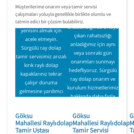
Tamir Hizmeti
Sürgülü ray dolap
Müşterilerime onarım veya tamir servisi
Sürgülü ray dolap
kapaklarınız
çalışmaları yoluyla genellikle birlikte olumlu ve
kapak mekanizmaları
tatmin edici bir çözüm bulabiliriz.
arızalandığında,
arızalandığında ortaya
yenisini almak için
çıkan rahatsızlığı
acele etmeyin.
anladığımız için aynı
Sürgülü ray dolap
veya sonraki gün
Aynı Gün Servis
tamir servisimiz arızalı
Hızlı ve verimli
onarımları sunmayı
Hizmeti Sunmayı
kırık raylı dolap
hizmet
hedefliyoruz. Sürgülü
Hedefliyoruz.
kapaklarınız tekrar
ray dolap onarım ve
çalışır duruma
kurulum hizmetlerimiz
gelmesine yardımcı
hakkında daha fazla
olmak için eksiksiz
bilgi için bugün güler
onarım ve bakım
yüzlü ve profesyonel
Göksu
Göksu
G
hizmetleri
Mahallesi Raylıdolap
Mahallesi Raylıdolap
M
kadromuzla konuşun.
sunmaktayız.
Tamir Ustası
Tamir Servisi
T