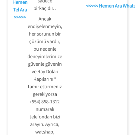
sadece
Hemen
<<<<< Hemen Ara What
birkaçıdır. .
Tel Ara
>>>>>
Ancak
endişelenmeyin,
her sorunun bir
çözümü vardır,
bu nedenle
deneyimlerimize
güvenle güvenin
ve Ray Dolap
Kapılarını ®
tamir ettirmeniz
gerekiyorsa
(554) 858-1312
numaralı
telefondan bizi
arayın. Ayrıca,
watshap,