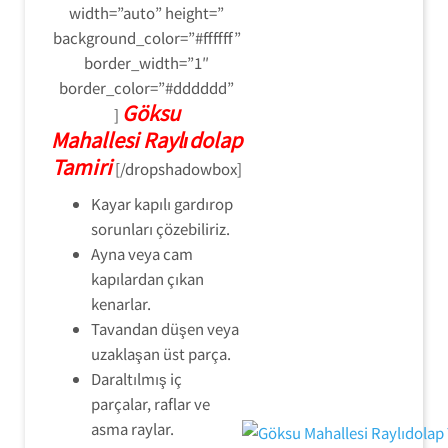
width=”auto” height=”
background_color=”#ffffff”
border_width=”1″
border_color=”#dddddd”
Göksu
]
Mahallesi Raylıdolap
Tamiri
[/dropshadowbox]
Kayar kapılı gardırop
sorunları çözebiliriz.
Ayna veya cam
kapılardan çıkan
kenarlar.
Tavandan düşen veya
uzaklaşan üst parça.
Daraltılmış iç
parçalar, raflar ve
asma raylar.