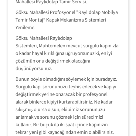
Mahallesi Raylıdolap Tamir Servisi.
Göksu Mahallesi Profosyonel ”Raylıdolap Mobilya
Tamir Montaj” Kapak Mekanizma Sistemleri
Yenileme.
Göksu Mahallesi Raylıdolap
Sistemleri, Muhtemelen mevcut sürgülü kapınızla
o kadar hayal kırıklığına uğruyorsunuz ki, en iyi
çözümün onu değiştirmek olacağını
düşünüyorsunuz.
Bunun böyle olmadığını söylemek için buradayız.
Sürgülü kapı sorununuzu teşhis edecek ve kapıyı
değiştirmek yerine onaracak bir profesyonel
alarak binlerce kişiyi kurtarabilirsiniz. Ne kadar
sıkışmış olursa olsun, ekibimiz sorununuzu
anlamak ve sorunu çözmek için sürecimizi
RaylıDolap
kullanır. Bir buçuk ila iki saat içinde kapınızın
RaylıDolap
Tamir Servisi
tekrar yeni gibi kayacağından emin olabilirsiniz.