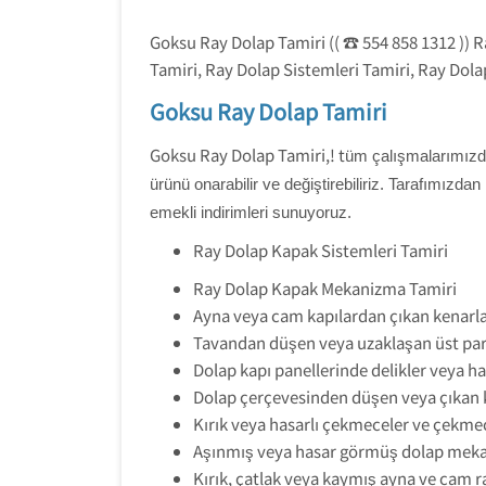
Goksu Ray Dolap Tamiri (( ☎️ 554 858 1312 )) 
Tamiri, Ray Dolap Sistemleri Tamiri, Ray Dol
Goksu Ray Dolap Tamiri
Goksu Ray Dolap Tamiri,! t
üm çalışmalarımızda 
ürünü onarabilir ve değiştirebiliriz. Tarafımızdan 
emekli indirimleri sunuyoruz.
Ray Dolap Kapak Sistemleri Tamiri
Ray Dolap Kapak Mekanizma Tamiri
Ayna veya cam kapılardan çıkan kenarla
Tavandan düşen veya uzaklaşan üst par
Dolap kapı panellerinde delikler veya h
Dolap çerçevesinden düşen veya çıkan k
Kırık veya hasarlı çekmeceler ve çekmec
Aşınmış veya hasar görmüş dolap mekan
Kırık, çatlak veya kaymış ayna ve cam ra