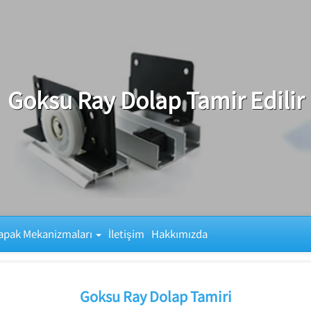
Goksu Ray Dolap Tamir Edilir
apak Mekanizmaları
İletişim
Hakkımızda
Goksu Ray Dolap Tamiri