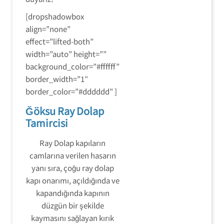
[dropshadowbox
align=”none”
effect=”lifted-both”
width=”auto” height=””
background_color=”#ffffff”
border_width=”1″
border_color=”#dddddd” ]
Ğöksu Ray Dolap
Tamircisi
Ray Dolap kapıların
camlarına verilen hasarın
yanı sıra, çoğu ray dolap
kapı onarımı, açıldığında ve
kapandığında kapının
düzgün bir şekilde
kaymasını sağlayan kırık