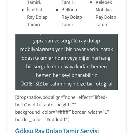
Tamiri.
Tamiri.
Kelebek
İstikbal
Bellona
Mobilya
Ray Dolap Tamir Montaj Servisi
Ray Dolap
Ray Dolap
Ray Dolap
Tamiri
Tamiri
Tamiri
Ray Dolap Sistemleri Tamir, Hizmetleri ile
yıpranan ve sürgülü ray dolap
mobilyalarınıza yeni bir hayat verin. Yatak
Tezcan Usta ((( 554 858 1312 )))
odası takımlarından veya diğer herhangi
Servisi
bir sürgülü mobilyaya kadar, hemen
Ray Dolap Mekanizma Sistemleri Tamir Montaj
hemen her şeyi onarabiliriz
ÜCRETSİZ bir tahmin için bize bir fotoğraf
gönderin veya hizmetlerimiz hakkında
[dropshadowbox align=”none” effect=”lifted-
daha fazla bilgi edinmek için (554) 858-
both” width=”auto” height=””
1312 numaralı telefondan bizi arayın.
background_color=”#ffffff” border_width=”1″
border_color=”#dddddd” ]
Ğöksu Ray Dolap Tamir Servisi