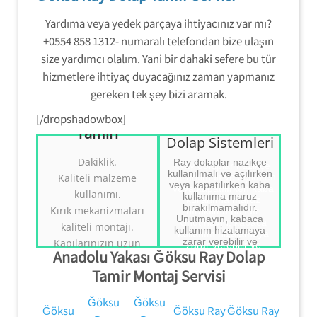
Yardıma veya yedek parçaya ihtiyacınız var mı?
+0554 858 1312- numaralı telefondan bize ulaşın
size yardımcı olalım. Yani bir dahaki sefere bu tür
hizmetlere ihtiyaç duyacağınız zaman yapmanız
Beykoz Ray
gereken tek şey bizi aramak.
Dolap
Mekanizmaları
[/dropshadowbox]
Beykoz Ray
Tamiri
Beykoz Ray
Beykoz Ray Dolap
Dolap Sistemleri
Dolap
Sistemleri Tamiri
Dakiklik.
Ray dolaplar nazikçe
Mekanizmaları
kullanılmalı ve açılırken
Kaliteli malzeme
Tamiri
veya kapatılırken kaba
kullanımı.
kullanıma maruz
Ray Dolap Sistemleri
bırakılmamalıdır.
Kırık mekanizmaları
Ray Dolap
Tamiri.
Unutmayın, kabaca
Sistemleri Tamiri.
kaliteli montajı.
((( Tezcan Usta )))
kullanım hizalamaya
Tezcan Usta
0554 858 1312
zarar verebilir ve
Kapılarınızın uzun
0554 858 1312
Anadolu Yakası Ğöksu Ray Dolap
mekanizmanın pistten
ömürlü olması için
kaymasına neden olabilir.
Tamir Montaj Servisi
doğru kullanım
konusunda bilgi
Ğöksu
Ğöksu
vermek.
Ğöksu
Ğöksu Ray
Ğöksu Ray