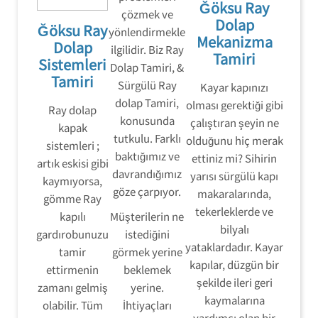
Ğöksu Ray
çözmek ve
Dolap
Ğöksu Ray
yönlendirmekle
Mekanizma
Dolap
ilgilidir. Biz Ray
Tamiri
Sistemleri
Dolap Tamiri, &
Tamiri
Sürgülü Ray
Kayar kapınızı
dolap Tamiri,
olması gerektiği gibi
Ray dolap
konusunda
çalıştıran şeyin ne
kapak
tutkulu. Farklı
olduğunu hiç merak
sistemleri ;
baktığımız ve
ettiniz mi? Sihirin
artık eskisi gibi
davrandığımız
yarısı sürgülü kapı
kaymıyorsa,
göze çarpıyor.
makaralarında,
gömme Ray
tekerleklerde ve
kapılı
Müşterilerin ne
bilyalı
gardırobunuzu
istediğini
yataklardadır. Kayar
tamir
görmek yerine
kapılar, düzgün bir
ettirmenin
beklemek
şekilde ileri geri
zamanı gelmiş
yerine.
kaymalarına
olabilir. Tüm
İhtiyaçları
yardımcı olan bir