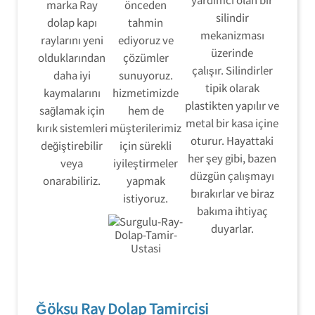
marka Ray
önceden
silindir
dolap kapı
tahmin
mekanizması
raylarını yeni
ediyoruz ve
üzerinde
olduklarından
çözümler
çalışır. Silindirler
daha iyi
sunuyoruz.
tipik olarak
kaymalarını
hizmetimizde
plastikten yapılır ve
sağlamak için
hem de
metal bir kasa içine
kırık sistemleri
müşterilerimiz
oturur. Hayattaki
değiştirebilir
için sürekli
her şey gibi, bazen
veya
iyileştirmeler
düzgün çalışmayı
onarabiliriz.
yapmak
bırakırlar ve biraz
istiyoruz.
bakıma ihtiyaç
duyarlar.
Ğöksu Ray Dolap Tamircisi