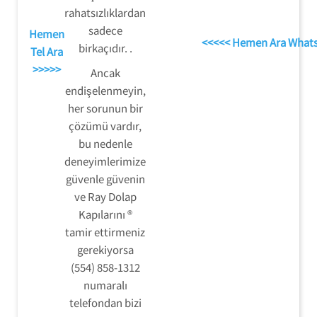
rahatsızlıklardan
sadece
Hemen
<<<<< Hemen Ara What
birkaçıdır. .
Tel Ara
>>>>>
Ancak
endişelenmeyin,
her sorunun bir
çözümü vardır,
bu nedenle
deneyimlerimize
güvenle güvenin
ve Ray Dolap
Kapılarını ®
tamir ettirmeniz
gerekiyorsa
(554) 858-1312
numaralı
telefondan bizi