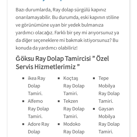
Bazı durumlarda, Ray dolap sürgülü kapınız
onarılamayabilir. Bu durumda, eski kapının stiline
ve görünümüne uyan bir yedek bulmanıza
yardımcı olacağız. Farklı bir şey mi arıyorsunuz ya
da diğer seçeneklere mi bakmak istiyorsunuz? Bu
konuda da yardımcı olabiliriz!
Ğöksu Ray Dolap Tamircisi ” Özel
Servis Hizmetlerimiz ”
ikea Ray
Koçtaş
Tepe
Dolap
Ray Dolap
Mobilya
Tamiri.
Tamiri.
Ray Dolap
Alfemo
Tekzen
Tamiri.
Ray Dolap
Ray Dolap
Gaysan
Tamiri.
Tamiri.
Mobilya
Adore Ray
Modoko
Ray Dolap
Dolap
Ray Dolap
Tamiri.