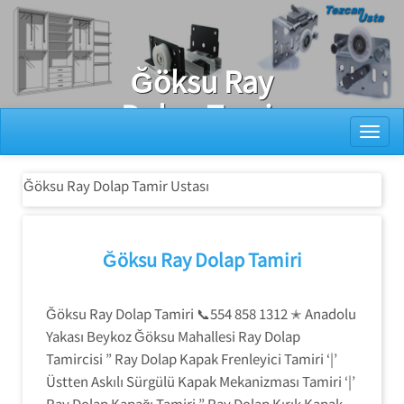
Ray Dolap Tamiri
Ğöksu Ray
Dolap Tamir
Toggl
Ustası
Ğöksu Ray Dolap Tamir Ustası
Ğöksu Ray Dolap Tamiri
Ğöksu Ray Dolap Tamiri 📞554 858 1312 ✭ Anadolu
Yakası Beykoz Ğöksu Mahallesi Ray Dolap
Tamircisi ” Ray Dolap Kapak Frenleyici Tamiri ‘|’
Üstten Askılı Sürgülü Kapak Mekanizması Tamiri ‘|’
Ray Dolap Kapağı Tamiri ” Ray Dolap Kırık Kapak