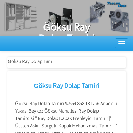
Ray Dolap Tamiri
Ğöksu Ray
Dolap Tamiri
Toggl
Ğöksu Ray Dolap Tamiri
Ğöksu Ray Dolap Tamiri
Ğöksu Ray Dolap Tamiri 📞554 858 1312 ✭ Anadolu
Yakası Beykoz Ğöksu Mahallesi Ray Dolap
Tamircisi ” Ray Dolap Kapak Frenleyici Tamiri ‘|’
Üstten Askılı Sürgülü Kapak Mekanizması Tamiri ‘|’
Ray Dolap Kapağı Tamiri ” Ray Dolap Kırık Kapak