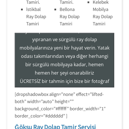
Tamiri.
Tamiri.
Kelebek
İstikbal
Bellona
Mobilya
Ray Dolap Tamir Montaj Servisi
Ray Dolap
Ray Dolap
Ray Dolap
Tamiri
Tamiri
Tamiri
Ray Dolap Sistemleri Tamir, Hizmetleri ile
yıpranan ve sürgülü ray dolap
mobilyalarınıza yeni bir hayat verin. Yatak
Tezcan Usta ((( 554 858 1312 )))
odası takımlarından veya diğer herhangi
Servisi
bir sürgülü mobilyaya kadar, hemen
Ray Dolap Mekanizma Sistemleri Tamir Montaj
hemen her şeyi onarabiliriz
ÜCRETSİZ bir tahmin için bize bir fotoğraf
gönderin veya hizmetlerimiz hakkında
[dropshadowbox align=”none” effect=”lifted-
daha fazla bilgi edinmek için (554) 858-
both” width=”auto” height=””
1312 numaralı telefondan bizi arayın.
background_color=”#ffffff” border_width=”1″
border_color=”#dddddd” ]
Ğöksu Ray Dolap Tamir Servisi