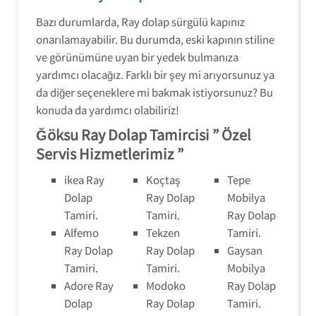
Bazı durumlarda, Ray dolap sürgülü kapınız
onarılamayabilir. Bu durumda, eski kapının stiline
ve görünümüne uyan bir yedek bulmanıza
yardımcı olacağız. Farklı bir şey mi arıyorsunuz ya
da diğer seçeneklere mi bakmak istiyorsunuz? Bu
konuda da yardımcı olabiliriz!
Ğöksu Ray Dolap Tamircisi ” Özel
Servis Hizmetlerimiz ”
ikea Ray
Koçtaş
Tepe
Dolap
Ray Dolap
Mobilya
Tamiri.
Tamiri.
Ray Dolap
Alfemo
Tekzen
Tamiri.
Ray Dolap
Ray Dolap
Gaysan
Tamiri.
Tamiri.
Mobilya
Adore Ray
Modoko
Ray Dolap
Dolap
Ray Dolap
Tamiri.