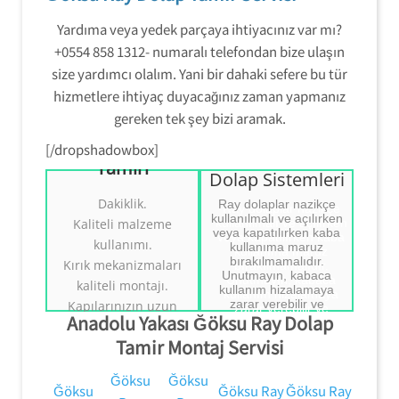
Yardıma veya yedek parçaya ihtiyacınız var mı?
+0554 858 1312- numaralı telefondan bize ulaşın
size yardımcı olalım. Yani bir dahaki sefere bu tür
hizmetlere ihtiyaç duyacağınız zaman yapmanız
Beykoz Ray
gereken tek şey bizi aramak.
Dolap
Mekanizmaları
[/dropshadowbox]
Beykoz Ray
Tamiri
Beykoz Ray
Beykoz Ray Dolap
Dolap Sistemleri
Dolap
Sistemleri Tamiri
Dakiklik.
Ray dolaplar nazikçe
Mekanizmaları
kullanılmalı ve açılırken
Kaliteli malzeme
Tamiri
veya kapatılırken kaba
kullanımı.
kullanıma maruz
Ray Dolap Sistemleri
bırakılmamalıdır.
Kırık mekanizmaları
Ray Dolap
Tamiri.
Unutmayın, kabaca
Sistemleri Tamiri.
kaliteli montajı.
((( Tezcan Usta )))
kullanım hizalamaya
Tezcan Usta
0554 858 1312
zarar verebilir ve
Kapılarınızın uzun
0554 858 1312
Anadolu Yakası Ğöksu Ray Dolap
mekanizmanın pistten
ömürlü olması için
kaymasına neden olabilir.
Tamir Montaj Servisi
doğru kullanım
konusunda bilgi
Ğöksu
Ğöksu
vermek.
Ğöksu
Ğöksu Ray
Ğöksu Ray