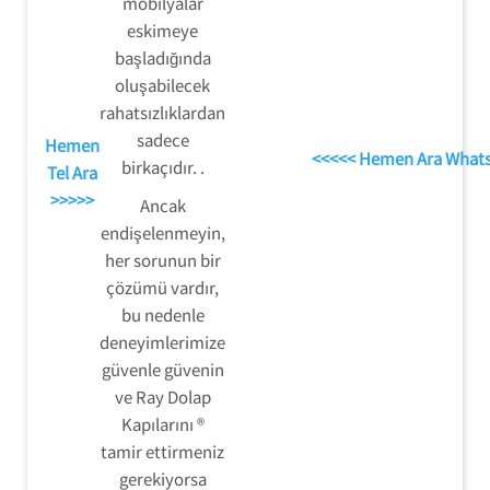
mobilyalar
eskimeye
başladığında
oluşabilecek
rahatsızlıklardan
sadece
Hemen
<<<<< Hemen Ara What
birkaçıdır. .
Tel Ara
>>>>>
Ancak
endişelenmeyin,
her sorunun bir
çözümü vardır,
bu nedenle
deneyimlerimize
güvenle güvenin
ve Ray Dolap
Kapılarını ®
tamir ettirmeniz
gerekiyorsa