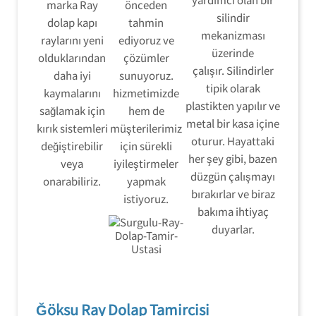
marka Ray
önceden
silindir
dolap kapı
tahmin
mekanizması
raylarını yeni
ediyoruz ve
üzerinde
olduklarından
çözümler
çalışır. Silindirler
daha iyi
sunuyoruz.
tipik olarak
kaymalarını
hizmetimizde
plastikten yapılır ve
sağlamak için
hem de
metal bir kasa içine
kırık sistemleri
müşterilerimiz
oturur. Hayattaki
değiştirebilir
için sürekli
her şey gibi, bazen
veya
iyileştirmeler
düzgün çalışmayı
onarabiliriz.
yapmak
bırakırlar ve biraz
istiyoruz.
bakıma ihtiyaç
duyarlar.
Ğöksu Ray Dolap Tamircisi