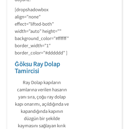
[dropshadowbox
align=”none”
effect=”lifted-both”
width=”auto” height=””
background_color=”#ffffff”
border_width=”1″
border_color=”#dddddd” ]
Ğöksu Ray Dolap
Tamircisi
Ray Dolap kapıların
camlarına verilen hasarın
yanı sıra, çoğu ray dolap
kapı onarımı, açıldığında ve
kapandığında kapının
düzgün bir şekilde
kaymasını sağlayan kırık