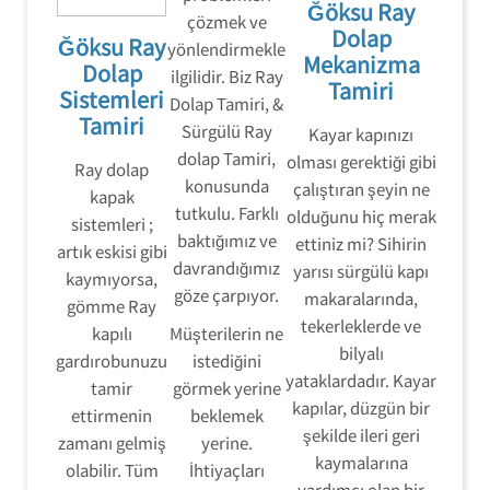
Ğöksu Ray
çözmek ve
Dolap
Ğöksu Ray
yönlendirmekle
Mekanizma
Dolap
ilgilidir. Biz Ray
Tamiri
Sistemleri
Dolap Tamiri, &
Tamiri
Sürgülü Ray
Kayar kapınızı
dolap Tamiri,
olması gerektiği gibi
Ray dolap
konusunda
çalıştıran şeyin ne
kapak
tutkulu. Farklı
olduğunu hiç merak
sistemleri ;
baktığımız ve
ettiniz mi? Sihirin
artık eskisi gibi
davrandığımız
yarısı sürgülü kapı
kaymıyorsa,
göze çarpıyor.
makaralarında,
gömme Ray
tekerleklerde ve
kapılı
Müşterilerin ne
bilyalı
gardırobunuzu
istediğini
yataklardadır. Kayar
tamir
görmek yerine
kapılar, düzgün bir
ettirmenin
beklemek
şekilde ileri geri
zamanı gelmiş
yerine.
kaymalarına
olabilir. Tüm
İhtiyaçları
yardımcı olan bir