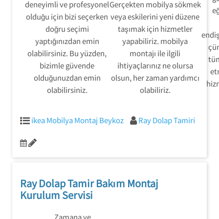
deneyimli ve profesyonel
Gerçekten mobilya sökmek
eğ
olduğu için bizi seçerken
veya eskilerini yeni düzene
doğru seçimi
taşımak için hizmetler
endi
yaptığınızdan emin
yapabiliriz. mobilya
çü
olabilirsiniz. Bu yüzden,
montajı ile ilgili
tü
bizimle güvende
ihtiyaçlarınız ne olursa
et
olduğunuzdan emin
olsun, her zaman yardımcı
hizm
olabilirsiniz.
olabiliriz.
ikea Mobilya Montaj Beykoz
Ray Dolap Tamiri
Ray Dolap Tamir Bakım Montaj
Kurulum Servisi
Zamana ve