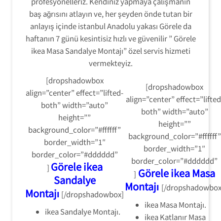
profesyonelleriz. Kendiniz yapmaya çalışmanın
baş ağrısını atlayın ve, her şeyden önde tutan bir
anlayış içinde istanbul Anadolu yakası Görele da
haftanın 7 günü kesintisiz hızlı ve güvenilir ” Görele
ikea Masa Sandalye Montajı” özel servis hizmeti
vermekteyiz.
[dropshadowbox
[dropshadowbox
align=”center” effect=”lifted-
align=”center” effect=”lifted
both” width=”auto”
both” width=”auto”
height=””
height=””
background_color=”#ffffff”
background_color=”#ffffff”
border_width=”1″
border_width=”1″
border_color=”#dddddd”
border_color=”#dddddd”
Görele ikea
]
Görele ikea Masa
]
Sandalye
Montajı
[/dropshadowbox
Montajı
[/dropshadowbox]
ikea Masa Montajı.
ikea Sandalye Montajı.
ikea Katlanır Masa