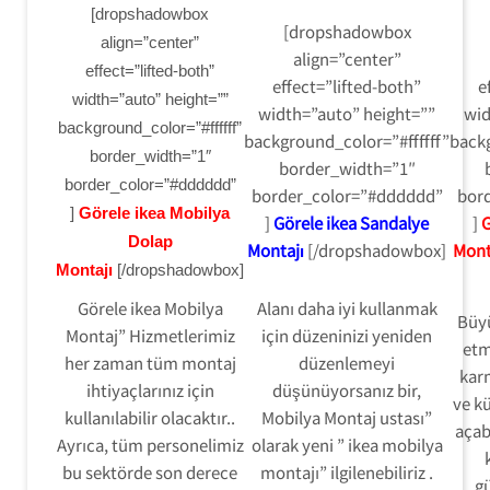
[dropshadowbox
[dropshadowbox
align=”center”
align=”center”
effect=”lifted-both”
effect=”lifted-both”
e
width=”auto” height=””
width=”auto” height=””
wid
background_color=”#ffffff”
background_color=”#ffffff”
backg
border_width=”1″
border_width=”1″
border_color=”#dddddd”
border_color=”#dddddd”
bor
]
Görele ikea Mobilya
]
Görele ikea Sandalye
]
G
Dolap
Montajı
[/dropshadowbox]
Mont
Montajı
[/dropshadowbox]
Görele ikea Mobilya
Alanı daha iyi kullanmak
Büy
Montaj” Hizmetlerimiz
için düzeninizi yeniden
etm
her zaman tüm montaj
düzenlemeyi
karm
ihtiyaçlarınız için
düşünüyorsanız bir,
ve kü
kullanılabilir olacaktır..
Mobilya Montaj ustası”
açab
Ayrıca, tüm personelimiz
olarak yeni ” ikea mobilya
bu sektörde son derece
montajı” ilgilenebiliriz .
gü