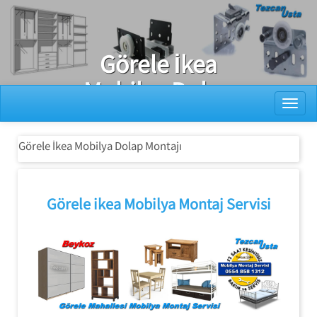
Ray Dolap Tamiri
Görele İkea
Mobilya Dolap
Toggl
Montajı
Görele İkea Mobilya Dolap Montajı
Görele ikea Mobilya Montaj Servisi