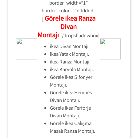
border_width=”1″
border_color=”#dddddd”
Görele ikea Ranza
]
Divan
Montajı
[/dropshadowbox]
ikea Divan Montajı.
ikea Yatak Montajı.
ikea Ranza Montajı.
ikea Karyola Montajı.
Görele ikea Şifonyer
Montajı.
Görele ikea Hemnes
Divan Montajı.
Görele ikea Ferforje
Divan Montajı.
Görele ikea Çalışma
Masalı Ranza Montajı.