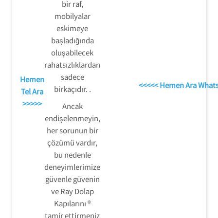
bir raf,
mobilyalar
eskimeye
başladığında
oluşabilecek
rahatsızlıklardan
sadece
Hemen
<<<<< Hemen Ara What
birkaçıdır. .
Tel Ara
>>>>>
Ancak
endişelenmeyin,
her sorunun bir
çözümü vardır,
bu nedenle
deneyimlerimize
güvenle güvenin
ve Ray Dolap
Kapılarını ®
tamir ettirmeniz