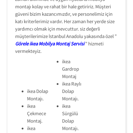
montajı kolay ve rahat bir hale getiririz. Müşteri
güveni bizim kazancımızdır, ve personelimiz için
katı kriterlerimiz vardır. Her zaman her yerde size
yardımcı olmak için mevcuttur. siz değerli
müşterilerimize İstanbul Anadolu yakasında özel ”
Görele ikea Mobilya Montaj Servisi
” hizmeti
vermekteyiz.
ikea
Gardrop
Montaj
ikea Raylı
ikea Dolap
Dolap
Montajı.
Montajı.
ikea
ikea
Çekmece
Sürgülü
Montaj.
Dolap
ikea
Montajı.