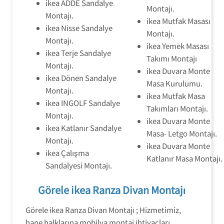
ikea ADDE Sandalye
Montajı.
Montajı.
ikea Mutfak Masası
ikea Nisse Sandalye
Montajı.
Montajı.
ikea Yemek Masası
ikea Terje Sandalye
Takımı Montajı
Montajı.
ikea Duvara Monte
ikea Dönen Sandalye
Masa Kurulumu.
Montajı.
ikea Mutfak Masa
ikea INGOLF Sandalye
Takımları Montajı.
Montajı.
ikea Duvara Monte
ikea Katlanır Sandalye
Masa- Letgo Montajı.
Montajı.
ikea Duvara Monte
ikea Çalışma
Katlanır Masa Montajı.
Sandalyesi Montajı.
Görele ikea Ranza Divan Montajı
Görele ikea Ranza Divan Montajı ; Hizmetimiz,
hane halklarına mobilya montaj ihtiyaçları