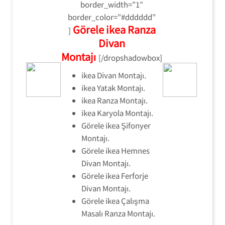
border_width=”1″
border_color=”#dddddd”
Görele ikea Ranza
]
Divan
Montajı
[/dropshadowbox]
ikea Divan Montajı.
ikea Yatak Montajı.
ikea Ranza Montajı.
ikea Karyola Montajı.
Görele ikea Şifonyer
Montajı.
Görele ikea Hemnes
Divan Montajı.
Görele ikea Ferforje
Divan Montajı.
Görele ikea Çalışma
Masalı Ranza Montajı.