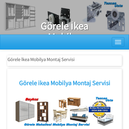
Ray Dolap Tamiri
Görele İkea
Mobilya
Toggl
Montaj Servisi
Görele İkea Mobilya Montaj Servisi
Görele ikea Mobilya Montaj Servisi