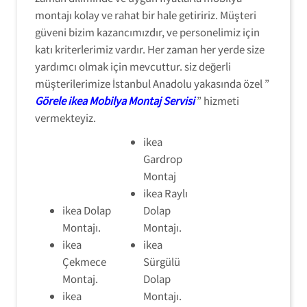
montajı kolay ve rahat bir hale getiririz. Müşteri
güveni bizim kazancımızdır, ve personelimiz için
katı kriterlerimiz vardır. Her zaman her yerde size
yardımcı olmak için mevcuttur. siz değerli
müşterilerimize İstanbul Anadolu yakasında özel ”
Görele ikea Mobilya Montaj Servisi
” hizmeti
vermekteyiz.
ikea
Gardrop
Montaj
ikea Raylı
ikea Dolap
Dolap
Montajı.
Montajı.
ikea
ikea
Çekmece
Sürgülü
Montaj.
Dolap
ikea
Montajı.