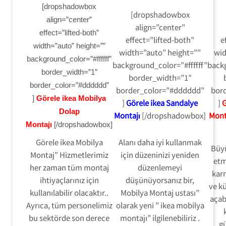
[dropshadowbox
[dropshadowbox
align=”center”
align=”center”
effect=”lifted-both”
effect=”lifted-both”
e
width=”auto” height=””
width=”auto” height=””
wid
background_color=”#ffffff”
background_color=”#ffffff”
backg
border_width=”1″
border_width=”1″
border_color=”#dddddd”
border_color=”#dddddd”
bor
]
Görele ikea Mobilya
]
Görele ikea Sandalye
]
G
Dolap
Montajı
[/dropshadowbox]
Mont
Montajı
[/dropshadowbox]
Görele ikea Mobilya
Alanı daha iyi kullanmak
Büy
Montaj” Hizmetlerimiz
için düzeninizi yeniden
etm
her zaman tüm montaj
düzenlemeyi
karm
ihtiyaçlarınız için
düşünüyorsanız bir,
ve kü
kullanılabilir olacaktır..
Mobilya Montaj ustası”
açab
Ayrıca, tüm personelimiz
olarak yeni ” ikea mobilya
bu sektörde son derece
montajı” ilgilenebiliriz .
gü