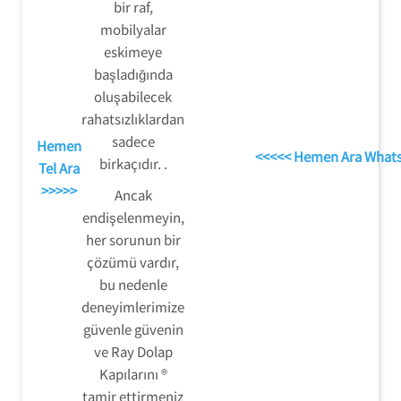
bir raf,
mobilyalar
eskimeye
başladığında
oluşabilecek
rahatsızlıklardan
sadece
Hemen
<<<<< Hemen Ara What
birkaçıdır. .
Tel Ara
>>>>>
Ancak
endişelenmeyin,
her sorunun bir
çözümü vardır,
bu nedenle
deneyimlerimize
güvenle güvenin
ve Ray Dolap
Kapılarını ®
tamir ettirmeniz