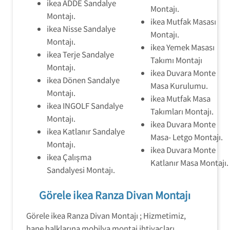
ikea ADDE Sandalye
Montajı.
Montajı.
ikea Mutfak Masası
ikea Nisse Sandalye
Montajı.
Montajı.
ikea Yemek Masası
ikea Terje Sandalye
Takımı Montajı
Montajı.
ikea Duvara Monte
ikea Dönen Sandalye
Masa Kurulumu.
Montajı.
ikea Mutfak Masa
ikea INGOLF Sandalye
Takımları Montajı.
Montajı.
ikea Duvara Monte
ikea Katlanır Sandalye
Masa- Letgo Montajı.
Montajı.
ikea Duvara Monte
ikea Çalışma
Katlanır Masa Montajı.
Sandalyesi Montajı.
Görele ikea Ranza Divan Montajı
Görele ikea Ranza Divan Montajı ; Hizmetimiz,
hane halklarına mobilya montaj ihtiyaçları