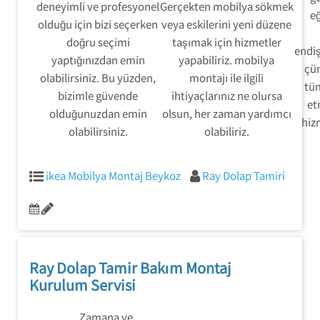
deneyimli ve profesyonel
Gerçekten mobilya sökmek
eğ
olduğu için bizi seçerken
veya eskilerini yeni düzene
doğru seçimi
taşımak için hizmetler
endi
yaptığınızdan emin
yapabiliriz. mobilya
çü
olabilirsiniz. Bu yüzden,
montajı ile ilgili
tü
bizimle güvende
ihtiyaçlarınız ne olursa
et
olduğunuzdan emin
olsun, her zaman yardımcı
hizm
olabilirsiniz.
olabiliriz.
ikea Mobilya Montaj Beykoz
Ray Dolap Tamiri
Ray Dolap Tamir Bakım Montaj
Kurulum Servisi
Zamana ve