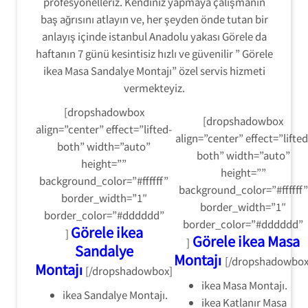
profesyonelleriz. Kendiniz yapmaya çalışmanın
baş ağrısını atlayın ve, her şeyden önde tutan bir
anlayış içinde istanbul Anadolu yakası Görele da
haftanın 7 günü kesintisiz hızlı ve güvenilir ” Görele
ikea Masa Sandalye Montajı” özel servis hizmeti
vermekteyiz.
[dropshadowbox
[dropshadowbox
align=”center” effect=”lifted-
align=”center” effect=”lifted
both” width=”auto”
both” width=”auto”
height=””
height=””
background_color=”#ffffff”
background_color=”#ffffff”
border_width=”1″
border_width=”1″
border_color=”#dddddd”
border_color=”#dddddd”
Görele ikea
]
Görele ikea Masa
]
Sandalye
Montajı
[/dropshadowbox
Montajı
[/dropshadowbox]
ikea Masa Montajı.
ikea Sandalye Montajı.
ikea Katlanır Masa