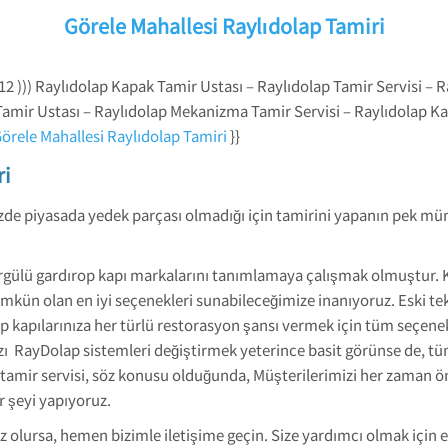
Görele Mahallesi Raylıdolap Tamiri
12 ))) Raylıdolap Kapak Tamir Ustası – Raylıdolap Tamir Servisi – R
Tamir Ustası – Raylıdolap Mekanizma Tamir Servisi – Raylıdolap Ka
örele Mahallesi Raylıdolap Tamiri
}}
ri
zde piyasada yedek parçası olmadığı için tamirini yapanın pek müm
 sürgülü gardırop kapı markalarını tanımlamaya çalışmak olmuştur.
kün olan en iyi seçenekleri sunabileceğimize inanıyoruz. Eski tek
kapılarınıza her türlü restorasyon şansı vermek için tüm seçenekl
bazı RayDolap sistemleri değiştirmek yeterince basit görünse de, tüm
mir servisi, söz konusu olduğunda, Müşterilerimizi her zaman ön 
r şeyi yapıyoruz.
olursa, hemen bizimle iletişime geçin. Size yardımcı olmak için e