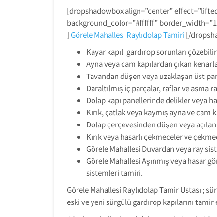
[dropshadowbox align=”center” effect=”lifte
background_color=”#ffffff” border_width=”
]
Görele Mahallesi Raylıdolap Tamiri
[/dropsh
Kayar kapılı gardırop sorunları çözebilir
Ayna veya cam kapılardan çıkan kenarla
Tavandan düşen veya uzaklaşan üst par
Daraltılmış iç parçalar, raflar ve asma ra
Dolap kapı panellerinde delikler veya ha
Kırık, çatlak veya kaymış ayna ve cam ka
Dolap çerçevesinden düşen veya açılan 
Kırık veya hasarlı çekmeceler ve çekmec
Görele Mahallesi Duvardan veya ray sis
Görele Mahallesi Aşınmış veya hasar g
sistemleri tamiri.
Görele Mahallesi Raylıdolap Tamir Ustası ; sü
eski ve yeni sürgülü gardırop kapılarını tamir 