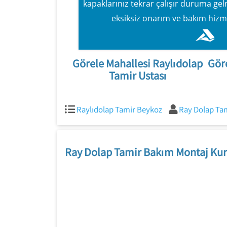
kapaklarınız tekrar çalışır duruma ge
eksiksiz onarım ve bakım hizm
Görele Mahallesi Raylıdolap
Gör
Tamir Ustası
Raylıdolap Tamir Beykoz
Ray Dolap Tam
Ray Dolap Tamir Bakım Montaj Kur