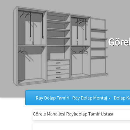
Ray Dolap Tamiri
Görel
Ray Dolap Tamiri
Ray Dolap Montaj
Dolap K
Görele Mahallesi Raylıdolap Tamir Ustası