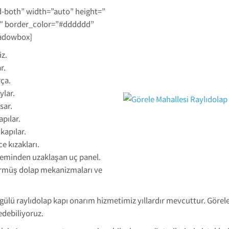
d-both” width=”auto” height=”
1″ border_color=”#dddddd”
adowbox]
iz.
r.
ça.
ylar.
sar.
pılar.
kapılar.
e kızakları.
teminden uzaklaşan uç panel.
örmüş dolap mekanizmaları ve
rgülü raylıdolap kapı onarım hizmetimiz yıllardır mevcuttur. Görel
edebiliyoruz.