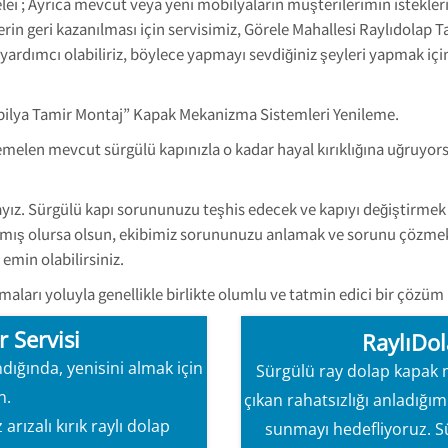
lei ; Ayrıca mevcut veya yeni mobilyaların müşterilerimin istekler
rin geri kazanılması için servisimiz, Görele Mahallesi Raylıdolap Ta
rdımcı olabiliriz, böylece yapmayı sevdiğiniz şeyleri yapmak için
bilya Tamir Montaj” Kapak Mekanizma Sistemleri Yenileme.
emelen mevcut sürgülü kapınızla o kadar hayal kırıklığına uğruyor
ız. Sürgülü kapı sorununuzu teşhis edecek ve kapıyı değiştirmek 
kışmış olursa olsun, ekibimiz sorununuzu anlamak ve sorunu çözmek iç
emin olabilirsiniz.
aları yoluyla genellikle birlikte olumlu ve tatmin edici bir çözüm 
 Servisi
RaylıDol
dığında, yenisini almak için
Sürgülü ray dolap kapak 
n.
çıkan rahatsızlığı anladığım
rızalı kırık raylı dolap
sunmayı hedefliyoruz. S
hizmet
Aynı Gün Servis H