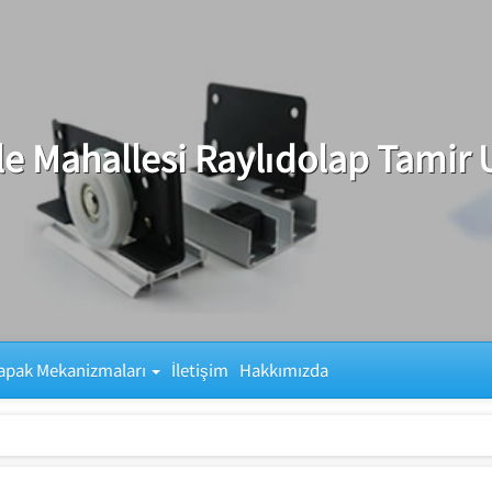
e Mahallesi Raylıdolap Tamir 
apak Mekanizmaları
İletişim
Hakkımızda