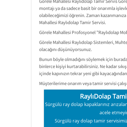
Görele Mahallesi Raylıdolap Tamir Servis Göre
montajı ya da sadece basit bir onarımla işlevle
olabileceğimizi öğrenin. Zaman kazanmanıza ya
Mahallesi Raylıdolap Tamir Servisi.
Görele Mahallesi Profosyonel ”Raylıdolap Mo
Görele Mahallesi Raylıdolap Sistemleri, Muht
olacağını düşünüyorsunuz.
Bunun böyle olmadığını söylemek için buraday
binlerce kişiyi kurtarabilirsiniz. Ne kadar sı
içinde kapınızın tekrar yeni gibi kayacağından 
Müşterilerime onarım veya tamir servisi çalışm
RaylıDolap Tamir
Sürgülü ray dolap kapaklarınız arızalan
acele etmeyi
Sürgülü ray dolap tamir servisimiz a
Hızlı ve verimli 