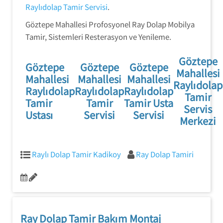
Raylıdolap Tamir Servisi
.
Göztepe Mahallesi Profosyonel Ray Dolap Mobilya
Tamir, Sistemleri Resterasyon ve Yenileme.
Göztepe
Göztepe
Göztepe
Göztepe
Mahallesi
Mahallesi
Mahallesi
Mahallesi
Raylıdolap
Raylıdolap
Raylıdolap
Raylıdolap
Tamir
Tamir
Tamir
Tamir Usta
Servis
Ustası
Servisi
Servisi
Merkezi
Raylı Dolap Tamir Kadikoy
Ray Dolap Tamiri
Ray Dolap Tamir Bakım Montaj