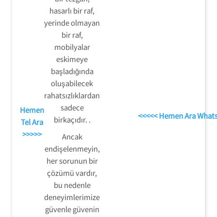
hasarlı bir raf,
yerinde olmayan
bir raf,
mobilyalar
eskimeye
başladığında
oluşabilecek
rahatsızlıklardan
sadece
Hemen
<<<<< Hemen Ara What
birkaçıdır. .
Tel Ara
>>>>>
Ancak
endişelenmeyin,
her sorunun bir
çözümü vardır,
bu nedenle
deneyimlerimize
güvenle güvenin