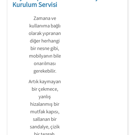
Kurulum Servisi
Zamana ve
kullanıma bağlı
olarak yıpranan
diğer herhangi
bir nesne gibi,
mobilyanın bile
onarılması
gerekebilir.
Artık kaymayan
bir çekmece,
yanlış
hizalanmış bir
mutfak kapısı,
sallanan bir
sandalye, çizik
bir tezgah,