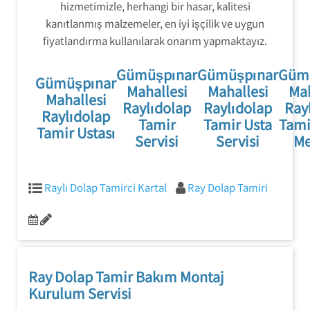
hizmetimizle, herhangi bir hasar, kalitesi
kanıtlanmış malzemeler, en iyi işçilik ve uygun
fiyatlandırma kullanılarak onarım yapmaktayız.
Gümüşpınar
Gümüşpınar
Güm
Gümüşpınar
Mahallesi
Mahallesi
Mah
Mahallesi
Raylıdolap
Raylıdolap
Ray
Raylıdolap
Tamir
Tamir Usta
Tami
Tamir Ustası
Servisi
Servisi
Me
Raylı Dolap Tamirci Kartal
Ray Dolap Tamiri
Ray Dolap Tamir Bakım Montaj
Kurulum Servisi