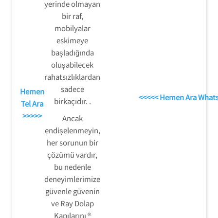
yerinde olmayan
bir raf,
mobilyalar
eskimeye
başladığında
oluşabilecek
rahatsızlıklardan
sadece
Hemen
<<<<< Hemen Ara What
birkaçıdır. .
Tel Ara
>>>>>
Ancak
endişelenmeyin,
her sorunun bir
çözümü vardır,
bu nedenle
deneyimlerimize
güvenle güvenin
ve Ray Dolap
Kapılarını ®