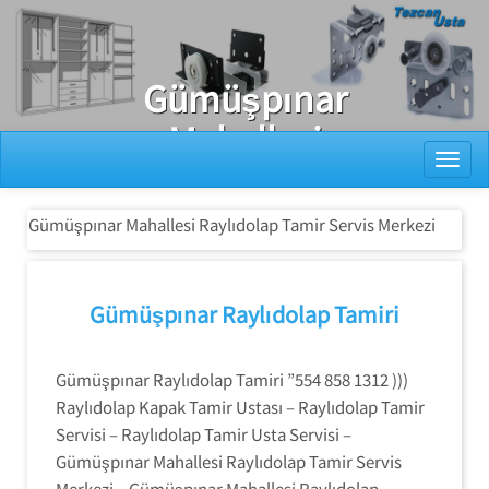
Ray Dolap Tamiri
Gümüşpınar
Mahallesi
Toggl
Raylıdolap
Tamir Servis
Gümüşpınar Mahallesi Raylıdolap Tamir Servis Merkezi
Merkezi
Gümüşpınar Raylıdolap Tamiri
Gümüşpınar Raylıdolap Tamiri ”554 858 1312 )))
Raylıdolap Kapak Tamir Ustası – Raylıdolap Tamir
Servisi – Raylıdolap Tamir Usta Servisi –
Gümüşpınar Mahallesi Raylıdolap Tamir Servis
Merkezi – Gümüşpınar Mahallesi Raylıdolap