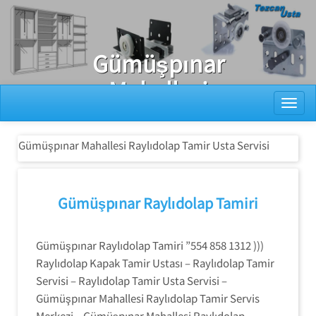
Ray Dolap Tamiri
Gümüşpınar
Mahallesi
Toggl
Raylıdolap
Tamir Usta
Gümüşpınar Mahallesi Raylıdolap Tamir Usta Servisi
Servisi
Gümüşpınar Raylıdolap Tamiri
Gümüşpınar Raylıdolap Tamiri ”554 858 1312 )))
Raylıdolap Kapak Tamir Ustası – Raylıdolap Tamir
Servisi – Raylıdolap Tamir Usta Servisi –
Gümüşpınar Mahallesi Raylıdolap Tamir Servis
Merkezi – Gümüşpınar Mahallesi Raylıdolap