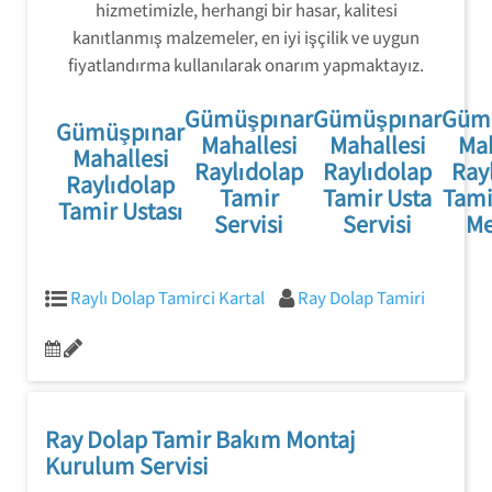
hizmetimizle, herhangi bir hasar, kalitesi
kanıtlanmış malzemeler, en iyi işçilik ve uygun
fiyatlandırma kullanılarak onarım yapmaktayız.
Gümüşpınar
Gümüşpınar
Güm
Gümüşpınar
Mahallesi
Mahallesi
Mah
Mahallesi
Raylıdolap
Raylıdolap
Ray
Raylıdolap
Tamir
Tamir Usta
Tami
Tamir Ustası
Servisi
Servisi
Me
Raylı Dolap Tamirci Kartal
Ray Dolap Tamiri
Ray Dolap Tamir Bakım Montaj
Kurulum Servisi