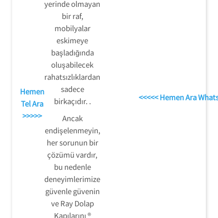
yerinde olmayan
bir raf,
mobilyalar
eskimeye
başladığında
oluşabilecek
rahatsızlıklardan
sadece
Hemen
<<<<< Hemen Ara What
birkaçıdır. .
Tel Ara
>>>>>
Ancak
endişelenmeyin,
her sorunun bir
çözümü vardır,
bu nedenle
deneyimlerimize
güvenle güvenin
ve Ray Dolap
Kapılarını ®