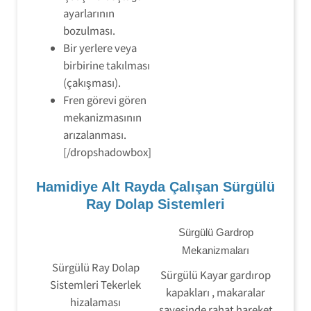
ayarlarının
bozulması.
Bir yerlere veya
birbirine takılması
(çakışması).
Fren görevi gören
mekanizmasının
arızalanması.
[/dropshadowbox]
Hamidiye Alt Rayda Çalışan Sürgülü
Ray Dolap Sistemleri
Sürgülü Gardrop
Mekanizmaları
Sürgülü Ray Dolap
Sürgülü Kayar gardırop
Sistemleri Tekerlek
kapakları , makaralar
hizalaması
sayesinde rahat hareket