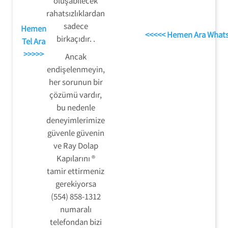
oluşabilecek
rahatsızlıklardan
sadece
Hemen
<<<<< Hemen Ara What
birkaçıdır. .
Tel Ara
>>>>>
Ancak
endişelenmeyin,
her sorunun bir
çözümü vardır,
bu nedenle
deneyimlerimize
güvenle güvenin
ve Ray Dolap
Kapılarını ®
tamir ettirmeniz
gerekiyorsa
(554) 858-1312
numaralı
telefondan bizi