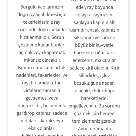
Sürgülü kapılarınızın
eder, ray boyunca
doğru çalışabilmesi için
kolayca kaymasını
tekerlekleriniz ray
sağlayan kapının alt
üzerinde doğru şekilde
kısmıdır ancak kapınızın
hizalanmalıdır. Sorun
sıkıştığını ve sadece
çözülene kadar bunları
büyük bir kuvvetle
açmak veya kapatmak
hareket ettiğini fark
imkansız olacaktır.
ederseniz, makaralar
Bunun olmasının ortak
sadece kirli olabilir. Kirli
nedenleri, tekerlekleri ve
silindirler, işlev
rayı bir arada tutan
bozukluğuna neden
vidaların zamanla
olacak şekilde kapı
gevşemesi veya
hareketlerini
düşmesidir, bu nedenle
engelleyebilir. Bu sorunu
gardırop kapınızı sadece
çözmek için hemen
vidaları sıkarak veya
temizlemeniz gerekir.
eksik olanları
Ayrıca, zamanla
değiştirerek yeniden
oluşabilecek çatlaklar,