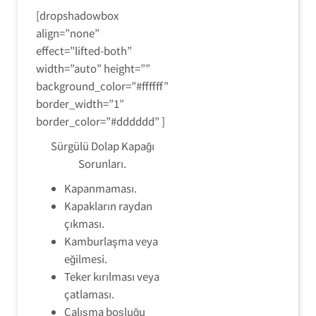
[dropshadowbox
align=”none”
effect=”lifted-both”
width=”auto” height=””
background_color=”#ffffff”
border_width=”1″
border_color=”#dddddd” ]
Sürgülü Dolap Kapağı
Sorunları.
Kapanmaması.
Kapakların raydan
çıkması.
Kamburlaşma veya
eğilmesi.
Teker kırılması veya
çatlaması.
Çalışma boşluğu