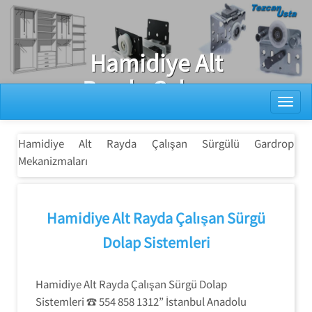
Ray Dolap Tamiri
Hamidiye Alt
Rayda Çalışan
Toggl
Sürgülü
Gardrop
Hamidiye Alt Rayda Çalışan Sürgülü Gardrop
Mekanizmaları
Mekanizmaları
Hamidiye Alt Rayda Çalışan Sürgü
Dolap Sistemleri
Hamidiye Alt Rayda Çalışan Sürgü Dolap
Sistemleri ☎ 554 858 1312” İstanbul Anadolu