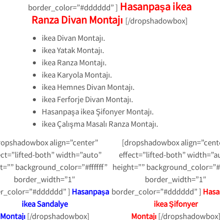
Hasanpaşa ikea
border_color=”#dddddd” ]
Ranza Divan Montajı
[/dropshadowbox]
ikea Divan Montajı.
ikea Yatak Montajı.
ikea Ranza Montajı.
ikea Karyola Montajı.
ikea Hemnes Divan Montajı.
ikea Ferforje Divan Montajı.
Hasanpaşa ikea Şifonyer Montajı.
ikea Çalışma Masalı Ranza Montajı.
ropshadowbox align=”center”
[dropshadowbox align=”cent
ect=”lifted-both” width=”auto”
effect=”lifted-both” width=”a
t=”” background_color=”#ffffff”
height=”” background_color=”#f
border_width=”1″
border_width=”1″
r_color=”#dddddd” ]
Hasanpaşa
border_color=”#dddddd” ]
Hasa
ikea Sandalye
ikea Şifonyer
Montajı
[/dropshadowbox]
Montajı
[/dropshadowbox