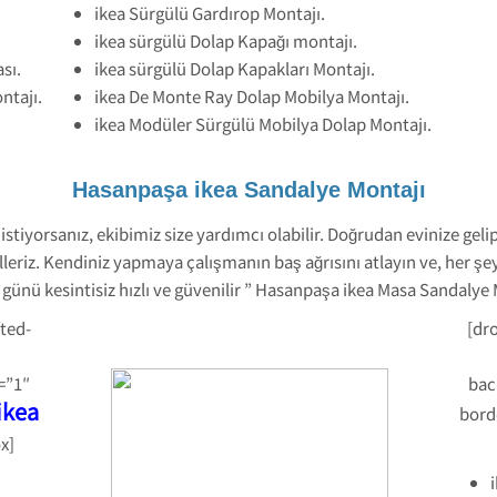
ikea Sürgülü Gardırop Montajı.
ikea sürgülü Dolap Kapağı montajı.
sı.
ikea sürgülü Dolap Kapakları Montajı.
ntajı.
ikea De Monte Ray Dolap Mobilya Montajı.
ikea Modüler Sürgülü Mobilya Dolap Montajı.
Hasanpaşa ikea Sandalye Montajı
tiyorsanız, ekibimiz size yardımcı olabilir. Doğrudan evinize gelip 
lleriz. Kendiniz yapmaya çalışmanın baş ağrısını atlayın ve, her şe
ünü kesintisiz hızlı ve güvenilir ” Hasanpaşa ikea Masa Sandalye 
ted-
[dr
=”1″
bac
ikea
bord
x]