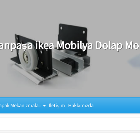
anpaşa ikea Mobilya Dolap Mon
apak Mekanizmaları
İletişim
Hakkımızda