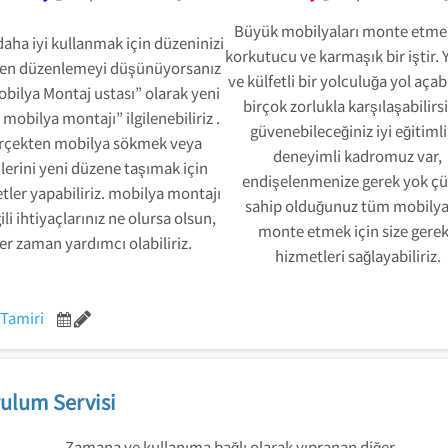
Büyük mobilyaları monte etme
daha iyi kullanmak için düzeninizi
korkutucu ve karmaşık bir iştir.
en düzenlemeyi düşünüyorsanız
ve külfetli bir yolculuğa yol aça
Mobilya Montaj ustası” olarak yeni
birçok zorlukla karşılaşabilirsi
 mobilya montajı” ilgilenebiliriz .
güvenebileceğiniz iyi eğitimli
rçekten mobilya sökmek veya
deneyimli kadromuz var,
ilerini yeni düzene taşımak için
endişelenmenize gerek yok ç
tler yapabiliriz. mobilya montajı
sahip olduğunuz tüm mobilya
lgili ihtiyaçlarınız ne olursa olsun,
monte etmek için size gerek
er zaman yardımcı olabiliriz.
hizmetleri sağlayabiliriz.
 Tamiri
ulum Servisi
Zamana ve kullanıma bağlı olarak yıpranan diğer