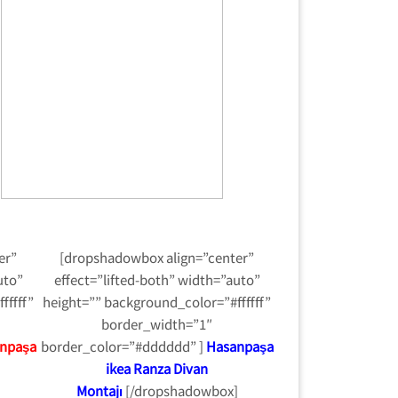
er”
[dropshadowbox align=”center”
uto”
effect=”lifted-both” width=”auto”
fffff”
height=”” background_color=”#ffffff”
border_width=”1″
npaşa
border_color=”#dddddd” ]
Hasanpaşa
ikea Ranza Divan
]
Montajı
[/dropshadowbox]