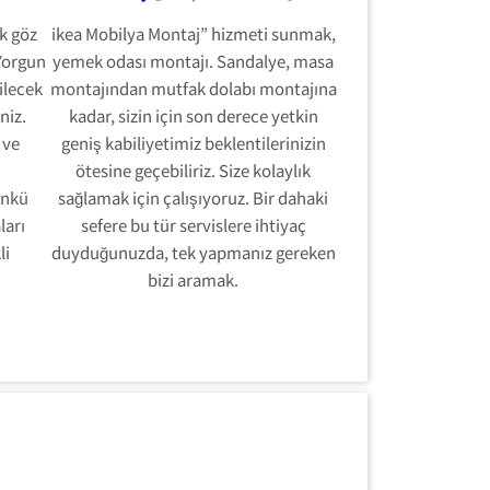
k göz
ikea Mobilya Montaj” hizmeti sunmak,
 Yorgun
yemek odası montajı. Sandalye, masa
bilecek
montajından mutfak dolabı montajına
niz.
kadar, sizin için son derece yetkin
 ve
geniş kabiliyetimiz beklentilerinizin
ötesine geçebiliriz.
Size kolaylık
ünkü
sağlamak için çalışıyoruz. Bir dahaki
ları
sefere bu tür servislere ihtiyaç
li
duyduğunuzda, tek yapmanız gereken
bizi aramak.