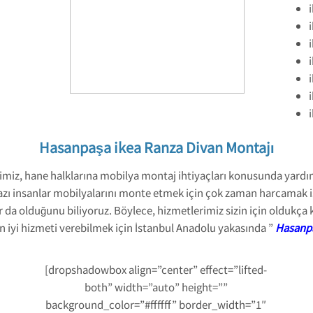
Hasanpaşa ikea Ranza Divan Montajı
miz, hane halklarına mobilya montaj ihtiyaçları konusunda yardımc
azı insanlar mobilyalarını monte etmek için çok zaman harcamak i
da olduğunu biliyoruz. Böylece, hizmetlerimiz sizin için oldukça 
 en iyi hizmeti verebilmek için İstanbul Anadolu yakasında ”
Hasanpa
[dropshadowbox align=”center” effect=”lifted-
both” width=”auto” height=””
background_color=”#ffffff” border_width=”1″