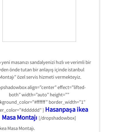
yeni masanızı sandalyenizi hızlı ve verimli bir
yden önde tutan bir anlayış içinde istanbul
Montajı” özel servis hizmeti vermekteyiz.
opshadowbox align=”center” effect=”lifted-
both” width=”auto” height=””
kground_color=”#ffffff” border_width=”1″
Hasanpaşa ikea
er_color=”#dddddd” ]
Masa Montajı
[/dropshadowbox]
ikea Masa Montajı.