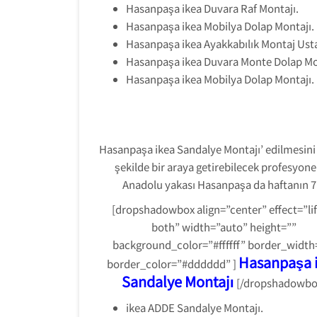
Hasanpaşa ikea Duvara Raf Montajı.
Hasanpaşa ikea Mobilya Dolap Montajı.
Hasanpaşa ikea Ayakkabılık Montaj Usta
Hasanpaşa ikea Duvara Monte Dolap Mo
Hasanpaşa ikea Mobilya Dolap Montajı.
Hasanpaşa ikea Sandalye Montajı’ edilmesini is
şekilde bir araya getirebilecek profesyone
Anadolu yakası Hasanpaşa da haftanın 7 g
[dropshadowbox align=”center” effect=”lif
both” width=”auto” height=””
background_color=”#ffffff” border_width
Hasanpaşa 
border_color=”#dddddd” ]
Sandalye Montajı
[/dropshadowbo
ikea ADDE Sandalye Montajı.