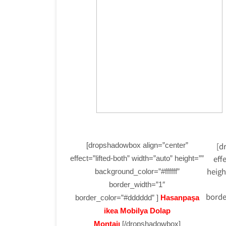
[dropshadowbox align=”center”
[d
eff
effect=”lifted-both” width=”auto” height=””
heigh
background_color=”#ffffff”
border_width=”1″
borde
border_color=”#dddddd” ]
Hasanpaşa
ikea Mobilya Dolap
Montajı
[/dropshadowbox]