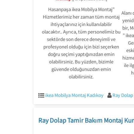
Hasanpaşa ikea Mobilya Montaj”
Alanı 
Hizmetlerimiz her zaman tüm montaj
yenid
ihtiyaçlarınız için kullanılabilir
bir, 
olacaktır.. Ayrıca, tüm personelimiz bu
” ikea
sektörde son derece deneyimli ve
Ge
profesyonel olduğu için bizi seçerken
esk
doğru seçimi yaptığınızdan emin
hizme
olabilirsiniz. Bu yüzden, bizimle
ile i
güvende olduğunuzdan emin
h
olabilirsiniz.
ikea Mobilya Montaj Kadıkoy
Ray Dolap
Ray Dolap Tamir Bakım Montaj Kur