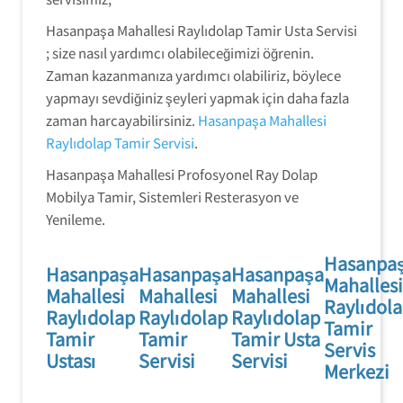
Hasanpaşa Mahallesi Raylıdolap Tamir Usta Servisi
; size nasıl yardımcı olabileceğimizi öğrenin.
Zaman kazanmanıza yardımcı olabiliriz, böylece
yapmayı sevdiğiniz şeyleri yapmak için daha fazla
zaman harcayabilirsiniz.
Hasanpaşa Mahallesi
Raylıdolap Tamir Servisi
.
Hasanpaşa Mahallesi Profosyonel Ray Dolap
Mobilya Tamir, Sistemleri Resterasyon ve
Yenileme.
Hasanpa
Hasanpaşa
Hasanpaşa
Hasanpaşa
Mahallesi
Mahallesi
Mahallesi
Mahallesi
Raylıdol
Raylıdolap
Raylıdolap
Raylıdolap
Tamir
Tamir
Tamir
Tamir Usta
Servis
Ustası
Servisi
Servisi
Merkezi