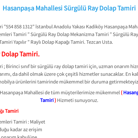
Hasanpaşa Mahallesi Sürgülü Ray Dolap Tamiri
i ”554 858 1312” İstanbul Anadolu Yakası Kadiköy Hasanpaşa Maha
emleri Tamiri ” Sürgülü Ray Dolap Mekanizma Tamiri ” Sürgülü Ray
amiri Yapılır ” Raylı Dolap Kapağı Tamiri. Tezcan Usta.
 Dolap Tamiri.
; Birinci sınıf bir sürgülü ray dolap tamiri için, uzman onarım h
ımı, da dahil olmak üzere çok çeşitli hizmetler sunacaklar. En kali
ap mobilya ürünlerini tamirinde mükemmel bir duruma getirmekteyiz
y Hasanpaşa Mahallesi de tüm müşterilerimize mükemmel
(
Hasanp
Tamiri
)
Hizmeti sunuyoruz.
ğı Tamiri
mleri Tamiri : Maliyet
uğu kadar az erişim
ir onarım kabulüne