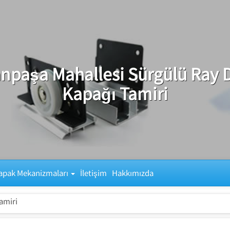
npaşa Mahallesi Sürgülü Ray 
Kapağı Tamiri
apak Mekanizmaları
İletişim
Hakkımızda
amiri