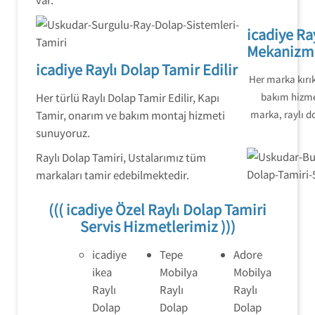
icadiye Ra
Mekanizma
icadiye Raylı Dolap Tamir Edilir
Her marka kırı
bakım hizme
Her türlü Raylı Dolap Tamir Edilir, Kapı
marka, raylı d
Tamir, onarım ve bakım montaj hizmeti
sunuyoruz.
Raylı Dolap Tamiri, Ustalarımız tüm
markaları tamir edebilmektedir.
((( icadiye Özel Raylı Dolap Tamiri
Servis Hizmetlerimiz )))
icadiye
Tepe
Adore
ikea
Mobilya
Mobilya
Raylı
Raylı
Raylı
Dolap
Dolap
Dolap