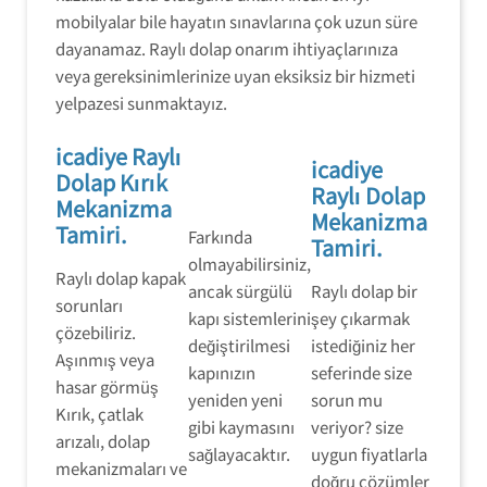
mobilyalar bile hayatın sınavlarına çok uzun süre
dayanamaz. Raylı dolap onarım ihtiyaçlarınıza
veya gereksinimlerinize uyan eksiksiz bir hizmeti
yelpazesi sunmaktayız.
icadiye Raylı
icadiye
Dolap Kırık
Raylı Dolap
Mekanizma
Mekanizma
Tamiri.
Farkında
Tamiri.
olmayabilirsiniz,
Raylı dolap kapak
ancak sürgülü
Raylı dolap bir
sorunları
kapı sistemlerini
şey çıkarmak
çözebiliriz.
değiştirilmesi
istediğiniz her
Aşınmış veya
kapınızın
seferinde size
hasar görmüş
yeniden yeni
sorun mu
Kırık, çatlak
gibi kaymasını
veriyor? size
arızalı, dolap
sağlayacaktır.
uygun fiyatlarla
mekanizmaları ve
doğru çözümler