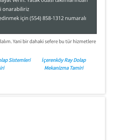
hayat verin. Yatak odası takımlarından
 onarabiliriz
 edinmek için (554) 858-1312 numaralı
alım. Yani bir dahaki sefere bu tür hizmetlere
lap Sistemleri
İçerenköy Ray Dolap
ri
Mekanizma Tamiri