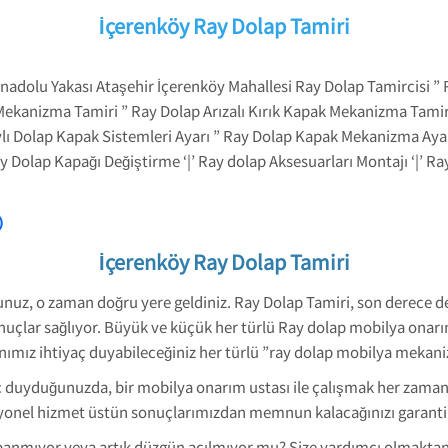
İçerenköy Ray Dolap Tamiri
nadolu Yakası Ataşehir İçerenköy Mahallesi Ray Dolap Tamircisi ” R
Mekanizma Tamiri ” Ray Dolap Arızalı Kırık Kapak Mekanizma Tamiri
Raylı Dolap Kapak Sistemleri Ayarı ” Ray Dolap Kapak Mekanizma Ay
ay Dolap Kapağı Değiştirme ‘|’ Ray dolap Aksesuarları Montajı ‘|’ R
⸩
İçerenköy Ray Dolap Tamiri
rsunuz, o zaman doğru yere geldiniz. Ray Dolap Tamiri, son derece d
onuçlar sağlıyor. Büyük ve küçük her türlü Ray dolap mobilya onarım
mız ihtiyaç duyabileceğiniz her türlü ”ray dolap mobilya mekaniz
duyduğunuzda, bir mobilya onarım ustası ile çalışmak her zaman en 
yonel hizmet üstün sonuçlarımızdan memnun kalacağınızı garanti 
panmıyor veya artık düzgün açılmıyor mu? Size yardımcı olmaktan