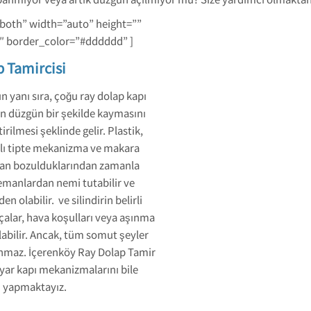
-both” width=”auto” height=””
1″ border_color=”#dddddd” ]
 Tamircisi
n yanı sıra, çoğu ray dolap kapı
ın düzgün bir şekilde kaymasını
tirilmesi şeklinde gelir. Plastik,
klı tipte mekanizma ve makara
nımdan bozulduklarından zamanla
elemanlardan nemi tutabilir ve
 olabilir. ve silindirin belirli
çalar, hava koşulları veya aşınma
labilir. Ancak, tüm somut şeyler
nmaz. İçerenköy Ray Dolap Tamir
ayar kapı mekanizmalarını bile
ni yapmaktayız.