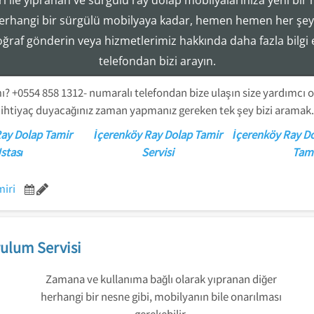
i ile yıpranan ve sürgülü ray dolap mobilyalarınıza yeni bir 
Tezcan Usta ((( 554 858 1312 )))
erhangi bir sürgülü mobilyaya kadar, hemen hemen her şeyi
Ray Dolap Mekanizma Sistemleri Tamir Montaj Servisi
toğraf gönderin veya hizmetlerimiz hakkında daha fazla bilgi
telefondan bizi arayın.
? +0554 858 1312- numaralı telefondan bize ulaşın size yardımcı ol
ihtiyaç duyacağınız zaman yapmanız gereken tek şey bizi aramak.
Ray Dolap Tamir
İçerenköy Ray Dolap Tamir
İçerenköy Ray Do
stası
Servisi
Tami
miri
ulum Servisi
Zamana ve kullanıma bağlı olarak yıpranan diğer
herhangi bir nesne gibi, mobilyanın bile onarılması
gerekebilir.