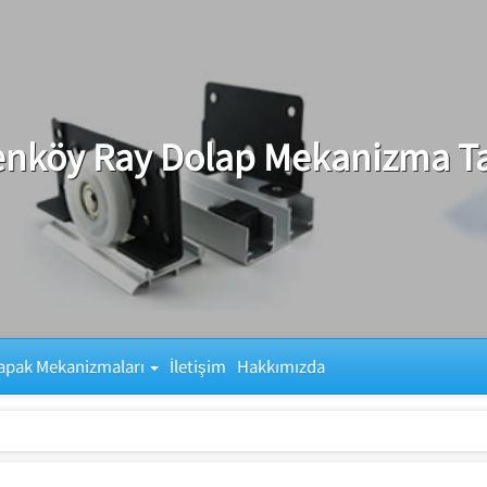
enköy Ray Dolap Mekanizma T
apak Mekanizmaları
İletişim
Hakkımızda