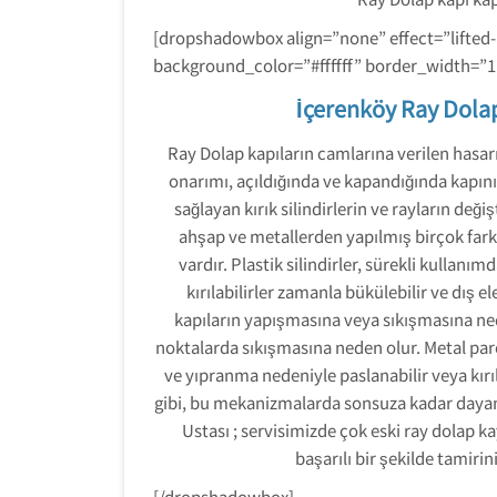
[dropshadowbox align=”none” effect=”lifted
background_color=”#ffffff” border_width=”
İçerenköy Ray Dolap
Ray Dolap kapıların camlarına verilen hasarı
onarımı, açıldığında ve kapandığında kapın
sağlayan kırık silindirlerin ve rayların değiş
ahşap ve metallerden yapılmış birçok far
vardır. Plastik silindirler, sürekli kulla
kırılabilirler zamanla bükülebilir ve dış 
kapıların yapışmasına veya sıkışmasına neden
noktalarda sıkışmasına neden olur. Metal par
ve yıpranma nedeniyle paslanabilir veya kırı
gibi, bu mekanizmalarda sonsuza kadar daya
Ustası ; servisimizde çok eski ray dolap k
başarılı bir şekilde tamiri
[/dropshadowbox]