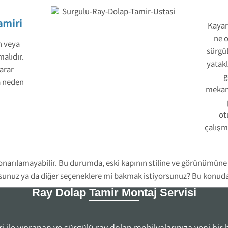
amiri
Kayar 
ne o
n veya
sürgül
alıdır.
yatakl
arar
g
a neden
mekani
ot
çalışm
onarılamayabilir. Bu durumda, eski kapının stiline ve görünümüne
orsunuz ya da diğer seçeneklere mi bakmak istiyorsunuz? Bu konuda 
Ray Dolap Tamir Montaj Servisi