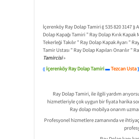
İçerenköy Ray Dolap Tamiri ⸨ 535 820 3147 ⸩ A
Dolap Kapağı Tamiri ” Ray Dolap Kırık Kapak 
Tekerleği Takılır ” Ray Dolap Kapak Ayarı ” 
Tamir Ustası ” Ray Dolap Kapıları Onarılır ” R
Tamircisi
»
⸨
İçerenköy Ray Dolap Tamiri
Tezcan Usta
▬
Ray Dolap Tamiri, ile ilgili yardım arıyo
hizmetleriyle çok uygun bir fiyata harika s
Ray dolap mobilya onarım uzmanı
Profesyonel hizmetlere zamanında ve ihtiyaç 
profes
Ray Dolap kapı ka