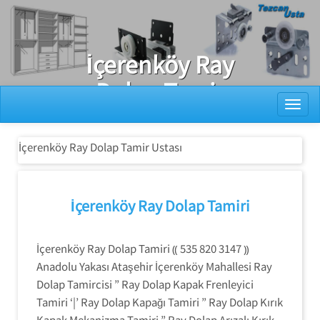
Ray Dolap Tamiri
İçerenköy Ray
Dolap Tamir
Toggl
Ustası
İçerenköy Ray Dolap Tamir Ustası
İçerenköy Ray Dolap Tamiri
İçerenköy Ray Dolap Tamiri ⸨ 535 820 3147 ⸩
Anadolu Yakası Ataşehir İçerenköy Mahallesi Ray
Dolap Tamircisi ” Ray Dolap Kapak Frenleyici
Tamiri ‘|’ Ray Dolap Kapağı Tamiri ” Ray Dolap Kırık
Kapak Mekanizma Tamiri ” Ray Dolap Arızalı Kırık