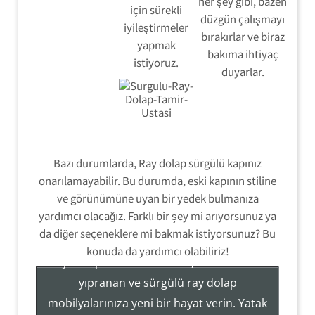
her şey gibi, bazen
için sürekli
düzgün çalışmayı
iyileştirmeler
bırakırlar ve biraz
yapmak
bakıma ihtiyaç
istiyoruz.
duyarlar.
Bazı durumlarda, Ray dolap sürgülü kapınız
onarılamayabilir. Bu durumda, eski kapının stiline
ve görünümüne uyan bir yedek bulmanıza
Ray Dolap Tamir Montaj Servisi
yardımcı olacağız. Farklı bir şey mi arıyorsunuz ya
da diğer seçeneklere mi bakmak istiyorsunuz? Bu
konuda da yardımcı olabiliriz!
Ray Dolap Sistemleri Tamir, Hizmetleri ile
yıpranan ve sürgülü ray dolap
mobilyalarınıza yeni bir hayat verin. Yatak