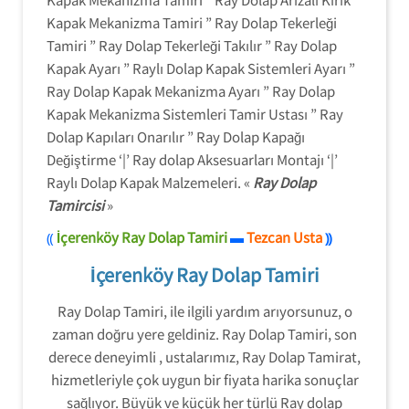
Kapak Mekanizma Tamiri ” Ray Dolap Tekerleği
Tamiri ” Ray Dolap Tekerleği Takılır ” Ray Dolap
Kapak Ayarı ” Raylı Dolap Kapak Sistemleri Ayarı ”
Ray Dolap Kapak Mekanizma Ayarı ” Ray Dolap
Kapak Mekanizma Sistemleri Tamir Ustası ” Ray
Dolap Kapıları Onarılır ” Ray Dolap Kapağı
Değiştirme ‘|’ Ray dolap Aksesuarları Montajı ‘|’
Raylı Dolap Kapak Malzemeleri. «
Ray Dolap
Tamircisi
»
⸨
İçerenköy Ray Dolap Tamiri
Tezcan Usta
▬
⸩
İçerenköy Ray Dolap Tamiri
Ray Dolap Tamiri, ile ilgili yardım arıyorsunuz, o
zaman doğru yere geldiniz. Ray Dolap Tamiri, son
derece deneyimli , ustalarımız, Ray Dolap Tamirat,
hizmetleriyle çok uygun bir fiyata harika sonuçlar
sağlıyor. Büyük ve küçük her türlü Ray dolap