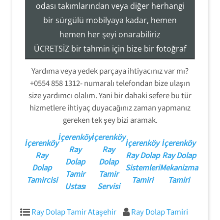
Tezcan Usta ((( 554 858 1312 )))
odası takımlarından veya diğer herhangi
Servisi
bir sürgülü mobilyaya kadar, hemen
Ray Dolap Mekanizma Sistemleri Tamir Montaj
hemen her şeyi onarabiliriz
ÜCRETSİZ bir tahmin için bize bir fotoğraf
gönderin veya hizmetlerimiz hakkında
Yardıma veya yedek parçaya ihtiyacınız var mı?
daha fazla bilgi edinmek için (554) 858-
+0554 858 1312- numaralı telefondan bize ulaşın
1312 numaralı telefondan bizi arayın.
size yardımcı olalım. Yani bir dahaki sefere bu tür
hizmetlere ihtiyaç duyacağınız zaman yapmanız
gereken tek şey bizi aramak.
İçerenköy
İçerenköy
İçerenköy
İçerenköy
İçerenköy
Ray
Ray
Ray
Ray Dolap
Ray Dolap
Dolap
Dolap
Dolap
Sistemleri
Mekanizma
Tamir
Tamir
Tamircisi
Tamiri
Tamiri
Ustası
Servisi
Ray Dolap Tamir Ataşehir
Ray Dolap Tamiri