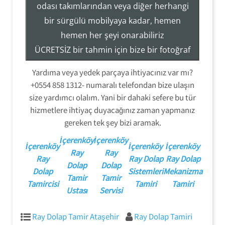
Tezcan Usta ((( 554 858 1312 )))
odası takımlarından veya diğer herhangi
Servisi
bir sürgülü mobilyaya kadar, hemen
Ray Dolap Mekanizma Sistemleri Tamir Montaj
hemen her şeyi onarabiliriz
ÜCRETSİZ bir tahmin için bize bir fotoğraf
gönderin veya hizmetlerimiz hakkında
Yardıma veya yedek parçaya ihtiyacınız var mı?
daha fazla bilgi edinmek için (554) 858-
+0554 858 1312- numaralı telefondan bize ulaşın
1312 numaralı telefondan bizi arayın.
size yardımcı olalım. Yani bir dahaki sefere bu tür
hizmetlere ihtiyaç duyacağınız zaman yapmanız
gereken tek şey bizi aramak.
İçerenköy
İçerenköy
İçerenköy
İçerenköy
İçerenköy
Ray
Ray
Ray
Ray Dolap
Ray Dolap
Dolap
Dolap
Dolap
Sistemleri
Mekanizma
Tamir
Tamir
Tamircisi
Tamiri
Tamiri
Ustası
Servisi
Ray Dolap Tamir Ataşehir
Ray Dolap Tamiri