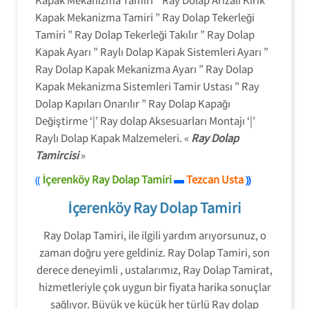
Kapak Mekanizma Tamiri ” Ray Dolap Tekerleği
Tamiri ” Ray Dolap Tekerleği Takılır ” Ray Dolap
Kapak Ayarı ” Raylı Dolap Kapak Sistemleri Ayarı ”
Ray Dolap Kapak Mekanizma Ayarı ” Ray Dolap
Kapak Mekanizma Sistemleri Tamir Ustası ” Ray
Dolap Kapıları Onarılır ” Ray Dolap Kapağı
Değiştirme ‘|’ Ray dolap Aksesuarları Montajı ‘|’
Raylı Dolap Kapak Malzemeleri. «
Ray Dolap
Tamircisi
»
⸨
İçerenköy Ray Dolap Tamiri
Tezcan Usta
▬
⸩
İçerenköy Ray Dolap Tamiri
Ray Dolap Tamiri, ile ilgili yardım arıyorsunuz, o
zaman doğru yere geldiniz. Ray Dolap Tamiri, son
derece deneyimli , ustalarımız, Ray Dolap Tamirat,
hizmetleriyle çok uygun bir fiyata harika sonuçlar
sağlıyor. Büyük ve küçük her türlü Ray dolap