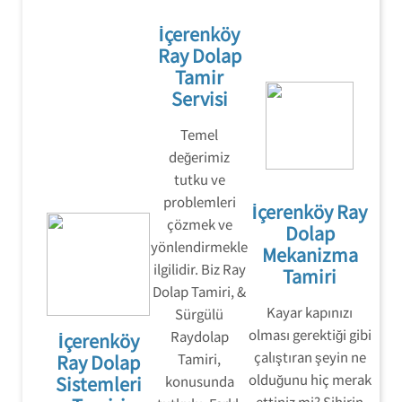
İçerenköy
Ray Dolap
Tamir
Servisi
Temel
değerimiz
tutku ve
problemleri
İçerenköy Ray
çözmek ve
Dolap
yönlendirmekle
Mekanizma
ilgilidir. Biz Ray
Tamiri
Dolap Tamiri, &
Kayar kapınızı
Sürgülü
olması gerektiği gibi
Raydolap
İçerenköy
çalıştıran şeyin ne
Ray Dolap
Tamiri,
olduğunu hiç merak
Sistemleri
konusunda
ettiniz mi? Sihirin