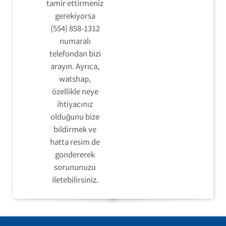
tamir ettirmeniz
gerekiyorsa
(554) 858-1312
numaralı
telefondan bizi
arayın. Ayrıca,
watshap,
özellikle neye
ihtiyacınız
olduğunu bize
bildirmek ve
hatta resim de
gondererek
sorununuzu
iletebilirsiniz.