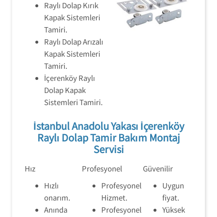
Raylı Dolap Kırık
Kapak Sistemleri
Tamiri.
Raylı Dolap Arızalı
Kapak Sistemleri
Tamiri.
İçerenköy Raylı
Dolap Kapak
Sistemleri Tamiri.
İstanbul Anadolu Yakası İçerenköy
Raylı Dolap Tamir Bakım Montaj
Servisi
Hız
Profesyonel
Güvenilir
Hızlı
Profesyonel
Uygun
onarım.
Hizmet.
fiyat.
Anında
Profesyonel
Yüksek