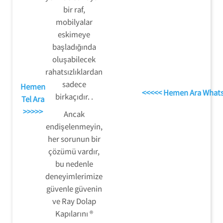
bir raf,
mobilyalar
eskimeye
başladığında
oluşabilecek
rahatsızlıklardan
sadece
Hemen
<<<<< Hemen Ara What
birkaçıdır. .
Tel Ara
>>>>>
Ancak
endişelenmeyin,
her sorunun bir
çözümü vardır,
bu nedenle
deneyimlerimize
güvenle güvenin
ve Ray Dolap
Kapılarını ®