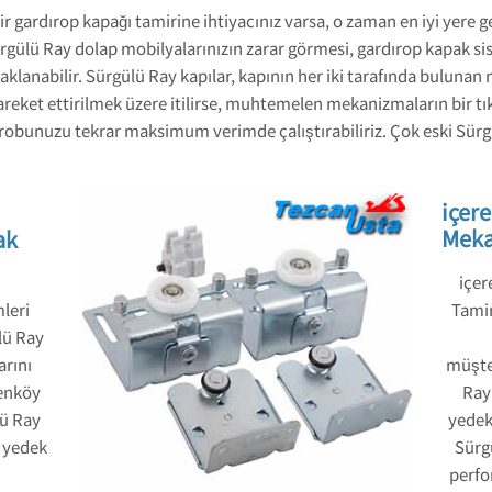
 gardırop kapağı tamirine ihtiyacınız varsa, o zaman en iyi yere g
ürgülü Ray dolap mobilyalarınızın zarar görmesi, gardırop kapak s
klanabilir. Sürgülü Ray kapılar, kapının her iki tarafında buluna
 hareket ettirilmek üzere itilirse, muhtemelen mekanizmaların bir t
obunuzu tekrar maksimum verimde çalıştırabiliriz. Çok eski Sürgül
içer
Meka
ak
içe
leri
Tamir
lü Ray
arını
müşte
renköy
Ray 
lü Ray
yedek 
l yedek
Sürg
perfo