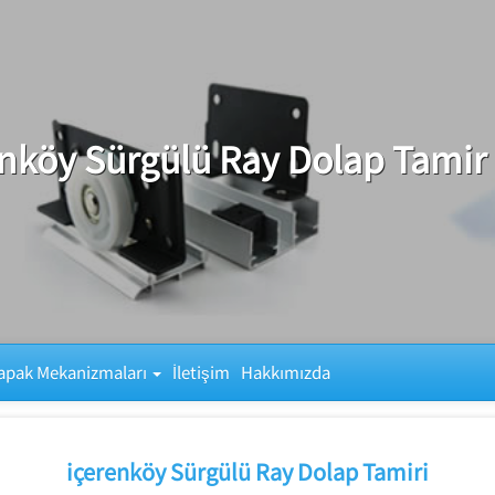
nköy Sürgülü Ray Dolap Tamir 
apak Mekanizmaları
İletişim
Hakkımızda
içerenköy Sürgülü Ray Dolap Tamiri