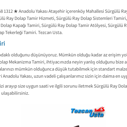
58 1312 ★ Anadolu Yakası Ataşehir içerenköy Mahallesi Sürgülü Ra
gülü Ray Dolap Tamir Hizmeti, Sürgülü Ray Dolap Sistemleri Tamir
Dolap Kapağı Tamiri, Sürgülü Ray Dolap Tamir Atölyesi, Sürgülü R
ap Tekerleği Tamiri. Tezcan Usta.
ri
odaklı olduğunu düşünüyoruz. Mümkün olduğu kadar az erişim yolu 
ap Mekanizma Tamiri, ihtiyacınızda neyin yanlış olduğunu bize anl
abalarınızı mümkün olduğunca düşük tutabilmek için standart mal
i Anadolu Yakası, uzun vadeli çalışanlarımız sizin için daima en u
izi arayıp size uygun saati ve ilgili sorunu iletmek Sürgülü Ray D
ulaşabilirsiniz.