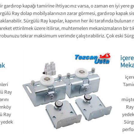
 gardırop kapağı tamirine ihtiyacınız varsa, o zaman en iyi yere g
ürgülü Ray dolap mobilyalarınızın zarar görmesi, gardırop kapak s
klanabilir. Sürgülü Ray kapılar, kapının her iki tarafında buluna
 hareket ettirilmek üzere itilirse, muhtemelen mekanizmaların bir t
obunuzu tekrar maksimum verimde çalıştırabiliriz. Çok eski Sürgül
içer
Meka
ak
içe
leri
Tamir
lü Ray
arını
müşte
renköy
Ray 
lü Ray
yedek 
l yedek
Sürg
perfo