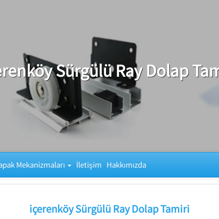
erenköy Sürgülü Ray Dolap Tam
apak Mekanizmaları
İletişim
Hakkımızda
içerenköy Sürgülü Ray Dolap Tamiri