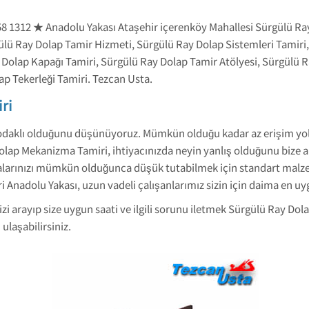
58 1312 ★ Anadolu Yakası Ataşehir içerenköy Mahallesi Sürgülü Ra
gülü Ray Dolap Tamir Hizmeti, Sürgülü Ray Dolap Sistemleri Tamir
Dolap Kapağı Tamiri, Sürgülü Ray Dolap Tamir Atölyesi, Sürgülü R
ap Tekerleği Tamiri. Tezcan Usta.
ri
odaklı olduğunu düşünüyoruz. Mümkün olduğu kadar az erişim yolu 
ap Mekanizma Tamiri, ihtiyacınızda neyin yanlış olduğunu bize anl
abalarınızı mümkün olduğunca düşük tutabilmek için standart mal
i Anadolu Yakası, uzun vadeli çalışanlarımız sizin için daima en u
izi arayıp size uygun saati ve ilgili sorunu iletmek Sürgülü Ray D
ulaşabilirsiniz.