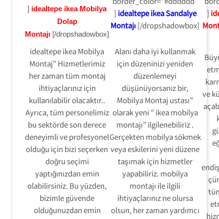
border_color=”#dddddd”
bor
]
idealtepe ikea Mobilya
]
idealtepe ikea Sandalye
]
id
Dolap
Montajı
[/dropshadowbox]
Mont
Montajı
[/dropshadowbox]
idealtepe ikea Mobilya
Alanı daha iyi kullanmak
Büy
Montaj” Hizmetlerimiz
için düzeninizi yeniden
etm
her zaman tüm montaj
düzenlemeyi
karm
ihtiyaçlarınız için
düşünüyorsanız bir,
ve kü
kullanılabilir olacaktır..
Mobilya Montaj ustası”
açab
Ayrıca, tüm personelimiz
olarak yeni ” ikea mobilya
bu sektörde son derece
montajı” ilgilenebiliriz .
gü
deneyimli ve profesyonel
Gerçekten mobilya sökmek
eğ
olduğu için bizi seçerken
veya eskilerini yeni düzene
doğru seçimi
taşımak için hizmetler
endi
yaptığınızdan emin
yapabiliriz. mobilya
çü
olabilirsiniz. Bu yüzden,
montajı ile ilgili
tü
bizimle güvende
ihtiyaçlarınız ne olursa
et
olduğunuzdan emin
olsun, her zaman yardımcı
hizm