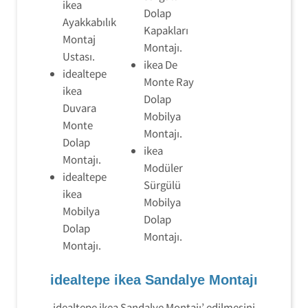
ikea
Dolap
Ayakkabılık
Kapakları
Montaj
Montajı.
Ustası.
ikea De
idealtepe
Monte Ray
ikea
Dolap
Duvara
Mobilya
Monte
Montajı.
Dolap
ikea
Montajı.
Modüler
idealtepe
Sürgülü
ikea
Mobilya
Mobilya
Dolap
Dolap
Montajı.
Montajı.
idealtepe ikea Sandalye Montajı
idealtepe ikea Sandalye Montajı’ edilmesini