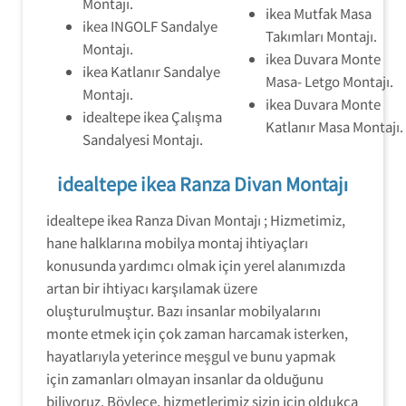
Montajı.
ikea Mutfak Masa
ikea INGOLF Sandalye
Takımları Montajı.
Montajı.
ikea Duvara Monte
ikea Katlanır Sandalye
Masa- Letgo Montajı.
Montajı.
ikea Duvara Monte
idealtepe ikea Çalışma
Katlanır Masa Montajı.
Sandalyesi Montajı.
idealtepe ikea Ranza Divan Montajı
idealtepe ikea Ranza Divan Montajı ; Hizmetimiz,
hane halklarına mobilya montaj ihtiyaçları
konusunda yardımcı olmak için yerel alanımızda
artan bir ihtiyacı karşılamak üzere
oluşturulmuştur. Bazı insanlar mobilyalarını
monte etmek için çok zaman harcamak isterken,
hayatlarıyla yeterince meşgul ve bunu yapmak
için zamanları olmayan insanlar da olduğunu
biliyoruz. Böylece, hizmetlerimiz sizin için oldukça