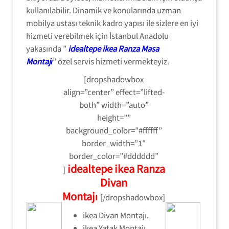
kullanılabilir. Dinamik ve konularında uzman
mobilya ustası teknik kadro yapısı ile sizlere en iyi
hizmeti verebilmek için İstanbul Anadolu
yakasında ”
idealtepe ikea Ranza Masa
Montajı
” özel servis hizmeti vermekteyiz.
[dropshadowbox
align=”center” effect=”lifted-
both” width=”auto”
height=””
background_color=”#ffffff”
border_width=”1″
border_color=”#dddddd”
idealtepe ikea Ranza
]
Divan
Montajı
[/dropshadowbox]
ikea Divan Montajı.
ikea Yatak Montajı.