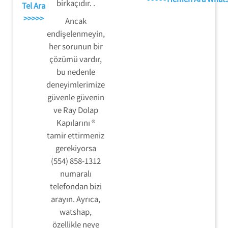
birkaçıdır. .
Tel Ara
>>>>>
Ancak
endişelenmeyin,
her sorunun bir
çözümü vardır,
bu nedenle
deneyimlerimize
güvenle güvenin
ve Ray Dolap
Kapılarını ®
tamir ettirmeniz
gerekiyorsa
(554) 858-1312
numaralı
telefondan bizi
arayın. Ayrıca,
watshap,
özellikle neye