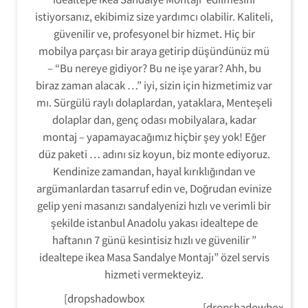
istiyorsanız, ekibimiz size yardımcı olabilir. Kaliteli,
güvenilir ve, profesyonel bir hizmet. Hiç bir
mobilya parçası bir araya getirip düşündünüz mü
– “Bu nereye gidiyor? Bu ne işe yarar? Ahh, bu
biraz zaman alacak …” iyi, sizin için hizmetimiz var
mı. Sürgülü raylı dolaplardan, yataklara, Menteşeli
dolaplar dan, genç odası mobilyalara, kadar
montaj – yapamayacağımız hiçbir şey yok! Eğer
düz paketi … adını siz koyun, biz monte ediyoruz.
Kendinize zamandan, hayal kırıklığından ve
argümanlardan tasarruf edin ve, Doğrudan evinize
gelip yeni masanızı sandalyenizi hızlı ve verimli bir
şekilde istanbul Anadolu yakası idealtepe de
haftanın 7 günü kesintisiz hızlı ve güvenilir ”
idealtepe ikea Masa Sandalye Montajı” özel servis
hizmeti vermekteyiz.
[dropshadowbox
[dropshadowbox