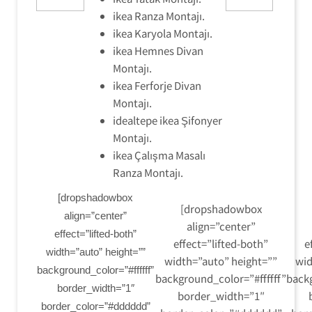
ikea Ranza Montajı.
ikea Karyola Montajı.
ikea Hemnes Divan
Montajı.
ikea Ferforje Divan
Montajı.
idealtepe ikea Şifonyer
Montajı.
ikea Çalışma Masalı
Ranza Montajı.
[dropshadowbox
[dropshadowbox
align=”center”
align=”center”
effect=”lifted-both”
effect=”lifted-both”
e
width=”auto” height=””
width=”auto” height=””
wid
background_color=”#ffffff”
background_color=”#ffffff”
backg
border_width=”1″
border_width=”1″
border_color=”#dddddd”