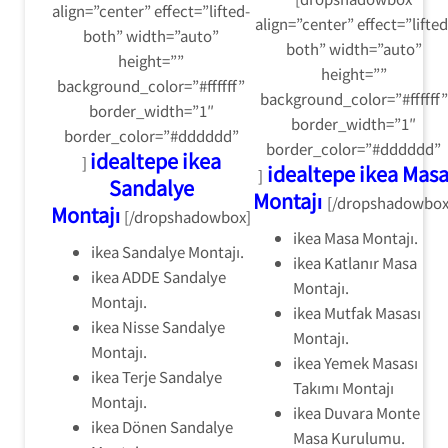
align=”center” effect=”lifted-
align=”center” effect=”lifted
both” width=”auto”
both” width=”auto”
height=””
height=””
background_color=”#ffffff”
background_color=”#ffffff”
border_width=”1″
border_width=”1″
border_color=”#dddddd”
border_color=”#dddddd”
idealtepe ikea
]
idealtepe ikea Mas
]
Sandalye
Montajı
[/dropshadowbox
Montajı
[/dropshadowbox]
ikea Masa Montajı.
ikea Sandalye Montajı.
ikea Katlanır Masa
ikea ADDE Sandalye
Montajı.
Montajı.
ikea Mutfak Masası
ikea Nisse Sandalye
Montajı.
Montajı.
ikea Yemek Masası
ikea Terje Sandalye
Takımı Montajı
Montajı.
ikea Duvara Monte
ikea Dönen Sandalye
Masa Kurulumu.