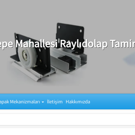
epe Mahallesi Raylıdolap Tamir
apak Mekanizmaları
İletişim
Hakkımızda