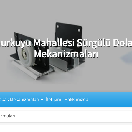
urkuyu Mahallesi Sürgülü Dol
Mekanizmaları
apak Mekanizmaları
İletişim
Hakkımızda
izmaları