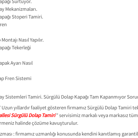
apağı Sürtüyor.
ay Mekanizmaları.
pağı Stoperi Tamiri.
Fren
ontajı Nasıl Yapılır.
apağı Tekerleği
pak Ayarı Nasıl
ap Fren Sistemi
ay Sistemleri Tamiri. Sürgülü Dolap Kapağı Tam Kapanmıyor Soru
zun yıllardır faaliyet gösteren firmamız Sürgülü Dolap Tamiri tekni
lesi Sürgülü Dolap Tamiri
” servisimiz markalı veya markasız tüm 
görmeniz halinde çözüme kavuşturulur.
ası : firmamız uzmanlığı konusunda kendini kanıtlamış garantili h