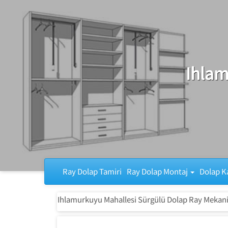
Ray Dolap Tamiri
Ihlam
Ray Dolap Tamiri
Ray Dolap Montaj
Dolap K
Ihlamurkuyu Mahallesi Sürgülü Dolap Ray Mekan