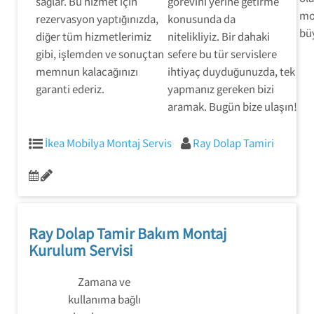
sağlar. Bu hizmet için
görevini yerine getirme
mob
rezervasyon yaptığınızda,
konusunda da
büy
diğer tüm hizmetlerimiz
nitelikliyiz. Bir dahaki
gibi, işlemden ve sonuçtan
sefere bu tür servislere
memnun kalacağınızı
ihtiyaç duyduğunuzda, tek
garanti ederiz.
yapmanız gereken bizi
aramak. Bugün bize ulaşın!
İkea Mobilya Montaj Servis
Ray Dolap Tamiri
Ray Dolap Tamir Bakım Montaj
Kurulum Servisi
Zamana ve
kullanıma bağlı