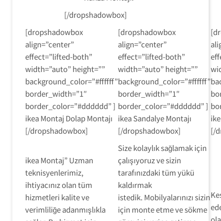
[/dropshadowbox]
[dropshadowbox
[dropshadowbox
[d
align=”center”
align=”center”
al
effect=”lifted-both”
effect=”lifted-both”
eff
width=”auto” height=””
width=”auto” height=””
wi
background_color=”#ffffff”
background_color=”#ffffff”
ba
border_width=”1″
border_width=”1″
bo
border_color=”#dddddd” ]
border_color=”#dddddd” ]
bo
ikea Montaj Dolap Montajı
ikea Sandalye Montajı
ike
[/dropshadowbox]
[/dropshadowbox]
[/
Size kolaylık sağlamak için
ikea Montaj” Uzman
çalışıyoruz ve sizin
teknisyenlerimiz,
tarafınızdaki tüm yükü
ihtiyacınız olan tüm
kaldırmak
Kes
hizmetleri kalite ve
istedik. Mobilyalarınızı sizin
ed
verimliliğe adanmışlıkla
için monte etme ve sökme
ola