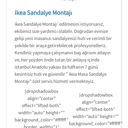
ikea Sandalye Montajı
ikea Sandalye Montajı’ edilmesini istiyorsanız,
ekibimiz size yardımcı olabilir. Doğrudan evinize
gelip yeni masanızı sandalyenizi hızlı ve verimli bir
şekilde bir araya getirebilecek profesyonelleriz.
Kendiniz yapmaya çalışmanın baş ağrısını atlayın
ve, her şeyden önde tutan bir anlayış içinde
istanbul Anadolu yakası da haftanın 7 günü
kesintisiz hızlı ve güvenilir ” ikea Masa Sandalye
Montajı” özel servis hizmeti vermekteyiz.
[dropshadowbox
[dropshadowbox
align=”center”
align=”center”
effect=”lifted-both”
effect=”lifted-both”
width=”auto” height=””
width=”auto” height=””
background_color=”#ffffff”
background_color=”#ffffff”
border_width=”1″