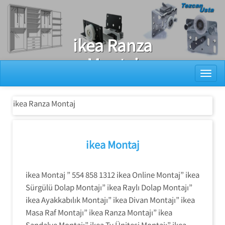
Ray Dolap Tamiri
ikea Ranza
Montaj
Toggl
ikea Ranza Montaj
ikea Montaj
ikea Montaj ” 554 858 1312 ikea Online Montaj” ikea
Sürgülü Dolap Montajı” ikea Raylı Dolap Montajı”
ikea Ayakkabılık Montajı” ikea Divan Montajı” ikea
Masa Raf Montajı” ikea Ranza Montajı” ikea
Sandalye Montajı” ikea Tv Ünitesi Montajı” ikea