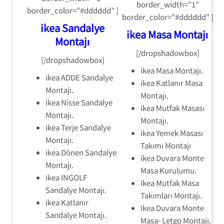
border_width=”1″
border_color=”#dddddd” ]
border_color=”#dddddd” ]
ikea Sandalye
ikea Masa Montajı
Montajı
[/dropshadowbox]
[/dropshadowbox]
ikea Masa Montajı.
ikea ADDE Sandalye
ikea Katlanır Masa
Montajı.
Montajı.
ikea Nisse Sandalye
ikea Mutfak Masası
Montajı.
Montajı.
ikea Terje Sandalye
ikea Yemek Masası
Montajı.
Takımı Montajı
ikea Dönen Sandalye
ikea Duvara Monte
Montajı.
Masa Kurulumu.
ikea INGOLF
ikea Mutfak Masa
Sandalye Montajı.
Takımları Montajı.
ikea Katlanır
ikea Duvara Monte
Sandalye Montajı.
Masa- Letgo Montajı.