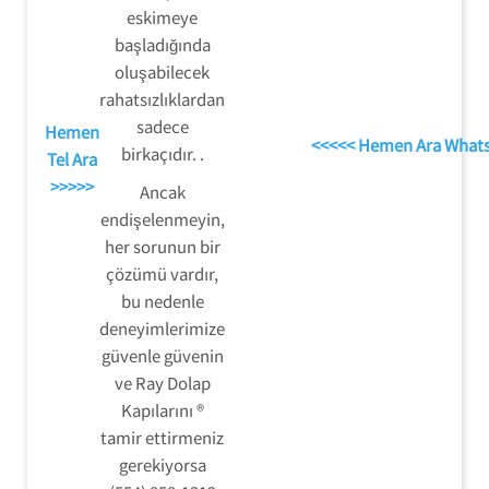
eskimeye
başladığında
oluşabilecek
rahatsızlıklardan
sadece
Hemen
<<<<< Hemen Ara What
birkaçıdır. .
Tel Ara
>>>>>
Ancak
endişelenmeyin,
her sorunun bir
çözümü vardır,
bu nedenle
deneyimlerimize
güvenle güvenin
ve Ray Dolap
Kapılarını ®
tamir ettirmeniz
gerekiyorsa