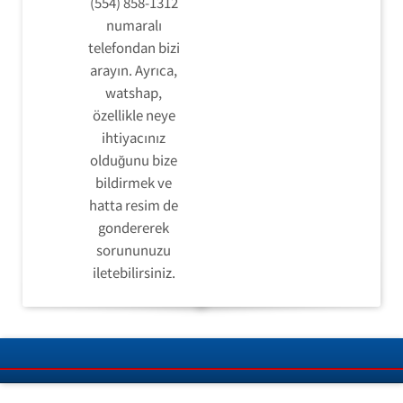
(554) 858-1312
numaralı
telefondan bizi
arayın. Ayrıca,
watshap,
özellikle neye
ihtiyacınız
olduğunu bize
bildirmek ve
hatta resim de
gondererek
sorununuzu
iletebilirsiniz.