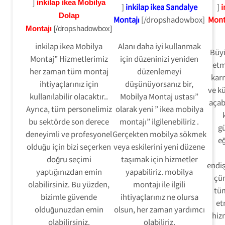
]
inkilap ikea Mobilya
]
inkilap ikea Sandalye
]
i
Dolap
Montajı
[/dropshadowbox]
Mont
Montajı
[/dropshadowbox]
inkilap ikea Mobilya
Alanı daha iyi kullanmak
Büy
Montaj” Hizmetlerimiz
için düzeninizi yeniden
etm
her zaman tüm montaj
düzenlemeyi
karm
ihtiyaçlarınız için
düşünüyorsanız bir,
ve kü
kullanılabilir olacaktır..
Mobilya Montaj ustası”
açab
Ayrıca, tüm personelimiz
olarak yeni ” ikea mobilya
bu sektörde son derece
montajı” ilgilenebiliriz .
gü
deneyimli ve profesyonel
Gerçekten mobilya sökmek
eğ
olduğu için bizi seçerken
veya eskilerini yeni düzene
doğru seçimi
taşımak için hizmetler
endi
yaptığınızdan emin
yapabiliriz. mobilya
çü
olabilirsiniz. Bu yüzden,
montajı ile ilgili
tü
bizimle güvende
ihtiyaçlarınız ne olursa
et
olduğunuzdan emin
olsun, her zaman yardımcı
hizm
olabilirsiniz.
olabiliriz.