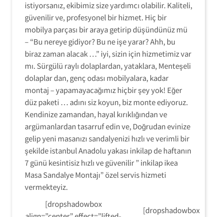
istiyorsanız, ekibimiz size yardımcı olabilir. Kaliteli,
güvenilir ve, profesyonel bir hizmet. Hiç bir
mobilya parçası bir araya getirip düşündünüz mü
– “Bu nereye gidiyor? Bu ne işe yarar? Ahh, bu
biraz zaman alacak …” iyi, sizin için hizmetimiz var
mı. Sürgülü raylı dolaplardan, yataklara, Menteşeli
dolaplar dan, genç odası mobilyalara, kadar
montaj – yapamayacağımız hiçbir şey yok! Eğer
düz paketi … adını siz koyun, biz monte ediyoruz.
Kendinize zamandan, hayal kırıklığından ve
argümanlardan tasarruf edin ve, Doğrudan evinize
gelip yeni masanızı sandalyenizi hızlı ve verimli bir
şekilde istanbul Anadolu yakası inkilap de haftanın
7 günü kesintisiz hızlı ve güvenilir ” inkilap ikea
Masa Sandalye Montajı” özel servis hizmeti
vermekteyiz.
[dropshadowbox
[dropshadowbox
align=”center” effect=”lifted-