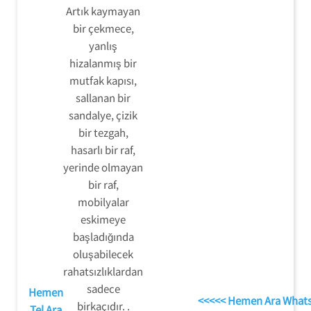
Artık kaymayan
bir çekmece,
yanlış
hizalanmış bir
mutfak kapısı,
sallanan bir
sandalye, çizik
bir tezgah,
hasarlı bir raf,
yerinde olmayan
bir raf,
mobilyalar
eskimeye
başladığında
oluşabilecek
rahatsızlıklardan
sadece
Hemen
<<<<< Hemen Ara What
birkaçıdır. .
Tel Ara