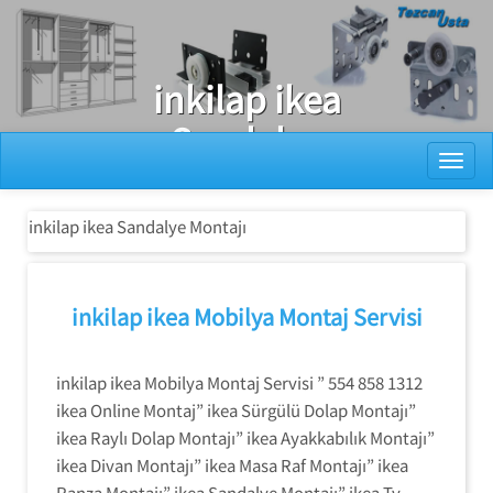
Ray Dolap Tamiri
inkilap ikea
Sandalye
Toggl
Montajı
inkilap ikea Sandalye Montajı
inkilap ikea Mobilya Montaj Servisi
inkilap ikea Mobilya Montaj Servisi ” 554 858 1312
ikea Online Montaj” ikea Sürgülü Dolap Montajı”
ikea Raylı Dolap Montajı” ikea Ayakkabılık Montajı”
ikea Divan Montajı” ikea Masa Raf Montajı” ikea
Ranza Montajı” ikea Sandalye Montajı” ikea Tv