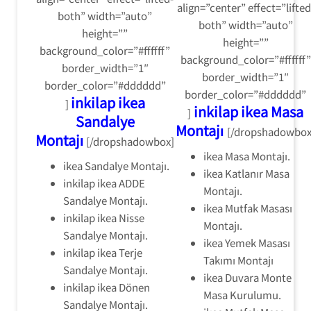
align=”center” effect=”lifted
both” width=”auto”
both” width=”auto”
height=””
height=””
background_color=”#ffffff”
background_color=”#ffffff”
border_width=”1″
border_width=”1″
border_color=”#dddddd”
border_color=”#dddddd”
inkilap ikea
]
inkilap ikea Masa
]
Sandalye
Montajı
[/dropshadowbox
Montajı
[/dropshadowbox]
ikea Masa Montajı.
ikea Sandalye Montajı.
ikea Katlanır Masa
inkilap ikea ADDE
Montajı.
Sandalye Montajı.
ikea Mutfak Masası
inkilap ikea Nisse
Montajı.
Sandalye Montajı.
ikea Yemek Masası
inkilap ikea Terje
Takımı Montajı
Sandalye Montajı.
ikea Duvara Monte
inkilap ikea Dönen
Masa Kurulumu.
Sandalye Montajı.