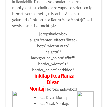
kullanılabilir. Dinamik ve konularında uzman
mobilya ustası teknik kadro yapısı ile sizlere en iyi
hizmeti verebilmek için İstanbul Anadolu
yakasında ” inkilap ikea Ranza Masa Montajı” özel
servis hizmeti vermekteyiz.
[dropshadowbox
align=”center” effect=”lifted-
both” width=”auto”
height=””
background_color=”#ffffff”
border_width=”1″
border_color=”#dddddd”
inkilap ikea Ranza
]
Divan
Montajı
[/dropshadowbox]
ikea Divan Montajı.
ikea Yatak Montajı.