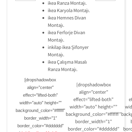
ikea Ranza Montajı.
ikea Karyola Montajı.
ikea Hemnes Divan
Montajı.
ikea Ferforje Divan
Montajı.
inkilap ikea Şifonyer
Montajı.
ikea Çalışma Masalı
Ranza Montajı.
[dropshadowbox
[dropshadowbox
align=”center”
align=”center”
effect=”lifted-both”
effect=”lifted-both”
e
width=”auto” height=””
width=”auto” height=””
wid
background_color=”#ffffff”
background_color=”#ffffff”
backg
border_width=”1″
border_width=”1″
border_color=”#dddddd”
border_color=”#dddddd”
bor