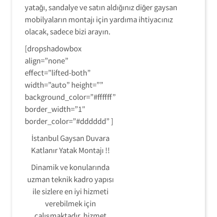
yatağı, sandalye ve satın aldığınız diğer gaysan
mobilyaların montajı için yardıma ihtiyacınız
olacak, sadece bizi arayın.
[dropshadowbox
align=”none”
effect=”lifted-both”
width=”auto” height=””
background_color=”#ffffff”
border_width=”1″
border_color=”#dddddd” ]
İstanbul Gaysan Duvara
Katlanır Yatak Montajı !!
Dinamik ve konularında
uzman teknik kadro yapısı
ile sizlere en iyi hizmeti
verebilmek için
çalışmaktadır. hizmet