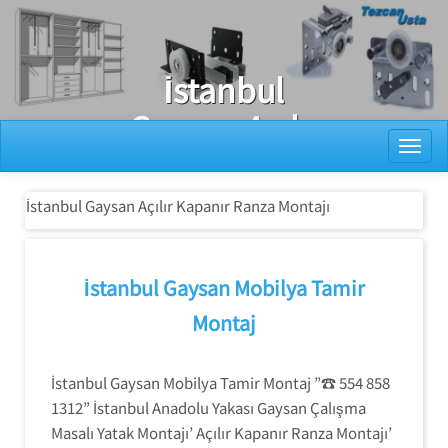
Ray Dolap Tamiri
İstanbul
Gaysan Açılır
Toggl
Kapanır Ranza
Montajı
İstanbul Gaysan Açılır Kapanır Ranza Montajı
İstanbul Gaysan Mobilya Tamir
Montaj
İstanbul Gaysan Mobilya Tamir Montaj ”☎ 554 858
1312” İstanbul Anadolu Yakası Gaysan Çalışma
Masalı Yatak Montajı’ Açılır Kapanır Ranza Montajı’