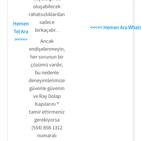
oluşabilecek
rahatsızlıklardan
sadece
Hemen
<<<<< Hemen Ara What
birkaçıdır. .
Tel Ara
>>>>>
Ancak
endişelenmeyin,
her sorunun bir
çözümü vardır,
bu nedenle
deneyimlerimize
güvenle güvenin
ve Ray Dolap
Kapılarını ®
tamir ettirmeniz
gerekiyorsa
(554) 858-1312
numaralı