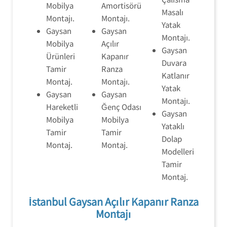
Mobilya
Amortisörü
Masalı
Montajı.
Montajı.
Yatak
Gaysan
Gaysan
Montajı.
Mobilya
Açılır
Gaysan
Ürünleri
Kapanır
Duvara
Tamir
Ranza
Katlanır
Montaj.
Montajı.
Yatak
Gaysan
Gaysan
Montajı.
Hareketli
Ğenç Odası
Gaysan
Mobilya
Mobilya
Yataklı
Tamir
Tamir
Dolap
Montaj.
Montaj.
Modelleri
Tamir
Montaj.
İstanbul Gaysan Açılır Kapanır Ranza
Montajı