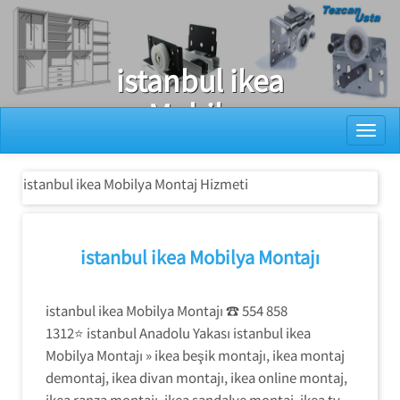
Ray Dolap Tamiri
istanbul ikea
Mobilya
Toggl
Montaj
Hizmeti
istanbul ikea Mobilya Montaj Hizmeti
istanbul ikea Mobilya Montajı
istanbul ikea Mobilya Montajı ☎ 554 858
1312⭐ istanbul Anadolu Yakası istanbul ikea
Mobilya Montajı » ikea beşik montajı, ikea montaj
demontaj, ikea divan montajı, ikea online montaj,
ikea ranza montajı, ikea sandalye montaj, ikea tv