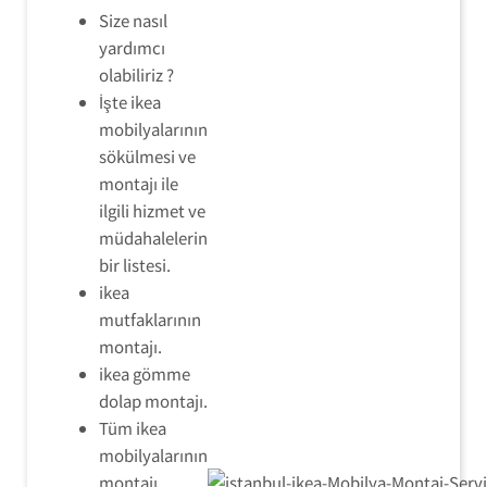
Size nasıl
yardımcı
olabiliriz ?
İşte ikea
mobilyalarının
sökülmesi ve
montajı ile
ilgili hizmet ve
müdahalelerin
bir listesi.
ikea
mutfaklarının
montajı.
ikea gömme
dolap montajı.
Tüm ikea
mobilyalarının
montajı.