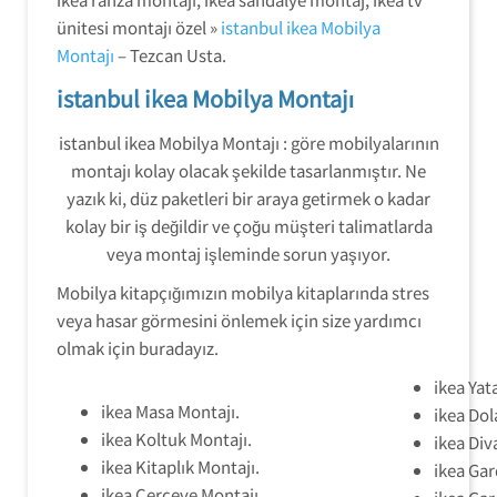
ünitesi montajı özel »
istanbul ikea Mobilya
Montajı
– Tezcan Usta.
istanbul ikea Mobilya Montajı
istanbul ikea Mobilya Montajı : göre mobilyalarının
montajı kolay olacak şekilde tasarlanmıştır. Ne
yazık ki, düz paketleri bir araya getirmek o kadar
kolay bir iş değildir ve çoğu müşteri talimatlarda
veya montaj işleminde sorun yaşıyor.
Mobilya kitapçığımızın mobilya kitaplarında stres
veya hasar görmesini önlemek için size yardımcı
olmak için buradayız.
ikea Yat
ikea Masa Montajı.
ikea Dol
ikea Koltuk Montajı.
ikea Div
ikea Kitaplık Montajı.
ikea Gar
ikea Çerçeve Montajı.