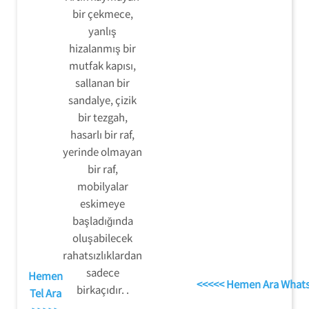
bir çekmece,
yanlış
hizalanmış bir
mutfak kapısı,
sallanan bir
sandalye, çizik
bir tezgah,
hasarlı bir raf,
yerinde olmayan
bir raf,
mobilyalar
eskimeye
başladığında
oluşabilecek
rahatsızlıklardan
sadece
Hemen
<<<<< Hemen Ara What
birkaçıdır. .
Tel Ara