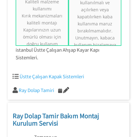
Kaliteli malzeme
kullanılmalı ve
Üst Rayda Çalışan
Üstte Çalışan Ahşap
kullanımı
açılırken veya
Ray Dolap
Kayar Kapı
Kırık mekanizmaları
Sistemleri
Sistemleri
kapatılırken kaba
0554 858 1312
0554 858 1312
kaliteli montajı
kullanıma maruz
Kapılarınızın uzun
bırakılmamalıdır.
ömürlü olması için
Unutmayın, kabaca
doğru kullanım
kullanım hizalamaya
istanbul Üstte Çalışan Ahşap Kayar Kapı
konusunda bilgi
zarar verebilir ve
Sistemleri.
vermek
mekanizmanın
pistten kaymasına
neden olabilir.
Üstte Çalışan Kapak Sistemleri
Ray Dolap Tamiri
Ray Dolap Tamir Bakım Montaj
Kurulum Servisi
Zamana ve