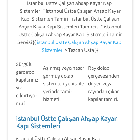
istanbul Üstte Çalışan Ahşap Kayar Kapı
Sistemleri ” istanbul Üstte Çalışan Ahşap Kayar
Kapı Sistemleri Tamiri ” istanbul Üstte Çalışan
Ahşap Kayar Kapı Sistemleri Tamircisi ” istanbul
Üstte Çalışan Ahşap Kayar Kapı Sistemleri Tamir
Servisi {{
istanbul Üstte Çalışan Ahşap Kayar Kapı
Sistemleri
> Tezcan Usta }}
Sürgülü
Aşınmış veya hasar
Ray dolap
gardırop
görmüş dolap
çerçevesinden
kapılarınız
sistemleri yenisi ile
düşen veya
sizi
yerinde tamir
rayından çıkan
çıldırtıyor
hizmeti.
kapılar tamiri.
mu?
istanbul Üstte Çalışan Ahşap Kayar
Kapı Sistemleri
istanbul Üstte Çalışan Ahşap Kayar Kapı