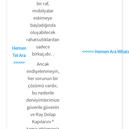
bir raf,
mobilyalar
eskimeye
başladığında
oluşabilecek
rahatsızlıklardan
sadece
Hemen
<<<<< Hemen Ara What
birkaçıdır. .
Tel Ara
>>>>>
Ancak
endişelenmeyin,
her sorunun bir
çözümü vardır,
bu nedenle
deneyimlerimize
güvenle güvenin
ve Ray Dolap
Kapılarını ®
tamir ettirmeniz