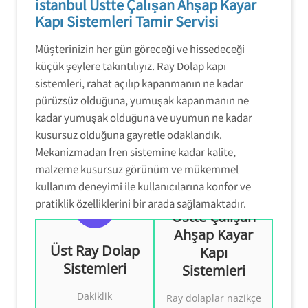
istanbul Üstte Çalışan Ahşap Kayar
Kapı Sistemleri Tamir Servisi
Müşterinizin her gün göreceği ve hissedeceği
küçük şeylere takıntılıyız. Ray Dolap kapı
sistemleri, rahat açılıp kapanmanın ne kadar
pürüzsüz olduğuna, yumuşak kapanmanın ne
kadar yumuşak olduğuna ve uyumun ne kadar
kusursuz olduğuna gayretle odaklandık.
Mekanizmadan fren sistemine kadar kalite,
malzeme kusursuz görünüm ve mükemmel
kullanım deneyimi ile kullanıcılarına konfor ve
pratiklik özelliklerini bir arada sağlamaktadır.
Üstte Çalışan
Ahşap Kayar
Üst Ray Dolap
Kapı
Sistemleri
Sistemleri
Üst Ray Dolap
Dolap
Mekanizmaları
Mekanizmaları
Dakiklik
Ray dolaplar nazikçe