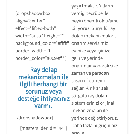
şaşırtmaktır. Yılların
[dropshadowbox
verdiği tecrübe ile
align=”center”
neyin önemli olduğunu
effect=”lifted-both”
biliyoruz. Sürgülü ray
width=”auto” height=””
dolap mekanizmaları,
background_color=”#ffffff”
onarım servisimiz
border_width=”1″
evinize veya işinize
border_color=”#0099ff” ]
gelir ve yerinde
onarımlar yaparak size
Ray dolap
zaman ve paradan
mekanizmaları ile
tasarruf etmenizi
ilgili herhangi bir
sağlar. Kırık arızalı
sorunuz veya
sürgülü ray dolap
desteğe ihtiyacınız
sistemlerinizi orijinal
varmı.
mekanizmaları ile
[/dropshadowbox]
yerinde değiştiriyoruz.
Daha fazla bilgi için bizi
[masterslider id = “44”]
arayın.